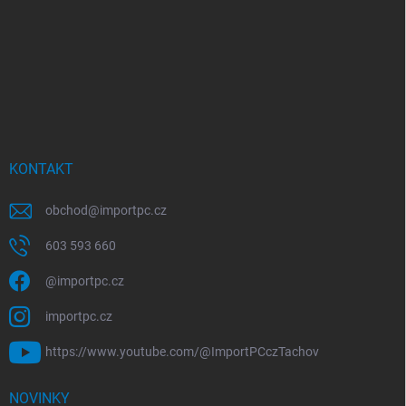
KONTAKT
obchod
@
importpc.cz
603 593 660
@importpc.cz
importpc.cz
https://www.youtube.com/@ImportPCczTachov
NOVINKY