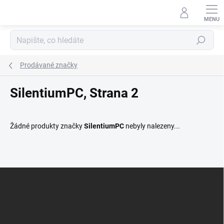
Přejít
na
obsah
Hledat
Prodávané značky
SilentiumPC
, Strana 2
Žádné produkty značky
SilentiumPC
nebyly nalezeny...
Z
Á
P
A
T