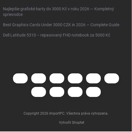
Najlepšie grafické karty do 3000 Kč v roku 2026 — Kompletný
sprievodce
Best Graphics Cards Under 3000 CZK in 2026 — Complete Guide
Dell Latitude 5310 – repasovaný FHD notebook za 5000 Kč
Copyright 2026
ImportPC
. Všechna práva vyhrazena.
Vytvořil Shoptet