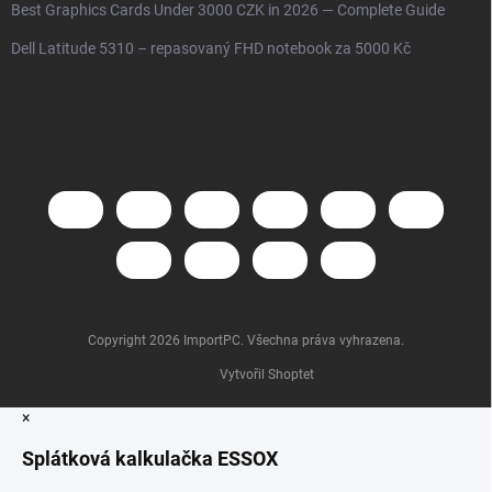
Best Graphics Cards Under 3000 CZK in 2026 — Complete Guide
Dell Latitude 5310 – repasovaný FHD notebook za 5000 Kč
Copyright 2026
ImportPC
. Všechna práva vyhrazena.
Vytvořil Shoptet
×
Splátková kalkulačka ESSOX