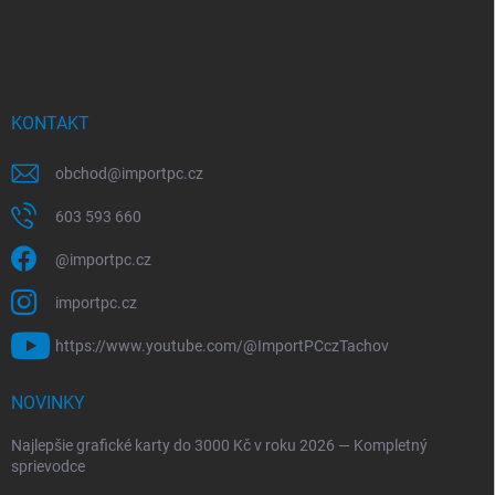
KONTAKT
obchod
@
importpc.cz
603 593 660
@importpc.cz
importpc.cz
https://www.youtube.com/@ImportPCczTachov
NOVINKY
Najlepšie grafické karty do 3000 Kč v roku 2026 — Kompletný
sprievodce