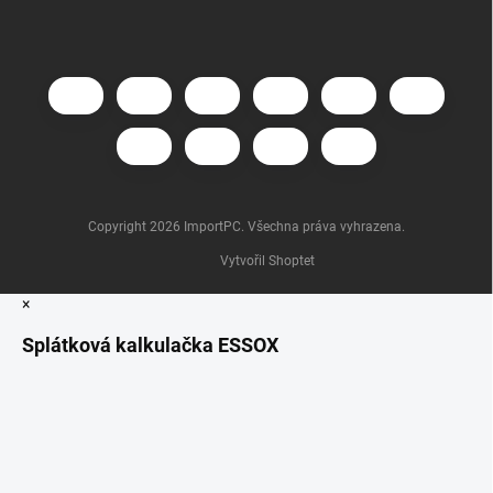
Copyright 2026
ImportPC
. Všechna práva vyhrazena.
Vytvořil Shoptet
×
Splátková kalkulačka ESSOX