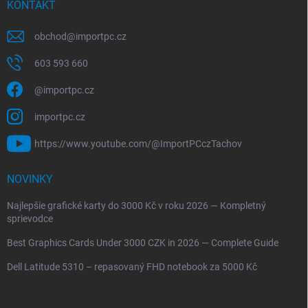
KONTAKT
obchod
@
importpc.cz
603 593 660
@importpc.cz
importpc.cz
https://www.youtube.com/@ImportPCczTachov
NOVINKY
Najlepšie grafické karty do 3000 Kč v roku 2026 — Kompletný
sprievodce
Best Graphics Cards Under 3000 CZK in 2026 — Complete Guide
Dell Latitude 5310 – repasovaný FHD notebook za 5000 Kč