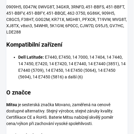
0909H5, 0D47W, 0WVG8T, 34GKR, 3RNFD, 451-BBFS, 451-BBFT,
451-BBFV, 451-BBFY, 451-BBQE, 462-3750, 6G86K, 909H5,
C8GC5, F38HT, G0G2M, KR71X, MGH81, PFXCR, T19VW, WVG8T,
XJ8TX, v8xn3, 54WHR, 5K1GW, 6P0CC, CJW7D, G95J5, GV7HC,
LDE288
Kompatibilní zařízení
Dell Latitude:
E7440, E7450, 14 7000, 14 7404, 14 7440,
14 7450, E7420, 14 E7420, 14 E7440, 14 E7440 (3851), 14
E7440 (5709), 14 E7450, 14 E7450 (5064), 14 E7450
(5694), 14 E7450 (5816) a další (6)
O značce
Mitsu
je sesterská značka Movano, zaměřená na cenově
dostupné alternativy. Stejný výrobce, stejné záruky kvality.
Certifikace CE a RoHS. Baterie Mitsu nabízejí skvělý poměr
cena/výkon při zachování vysoké spolehlivosti.