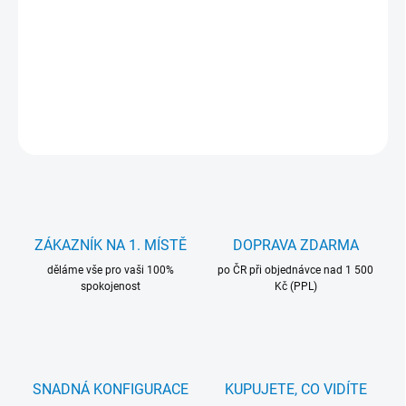
Baterie Mitsu 3400 mAh. pro notebooky Dell. Záruka 24 měsíců.
DETAILNÍ INFORMACE
ZEPTAT SE
HLÍDAT
ZÁKAZNÍK NA 1. MÍSTĚ
DOPRAVA ZDARMA
děláme vše pro vaši 100%
po ČR při objednávce nad 1 500
spokojenost
Kč (PPL)
SNADNÁ KONFIGURACE
KUPUJETE, CO VIDÍTE