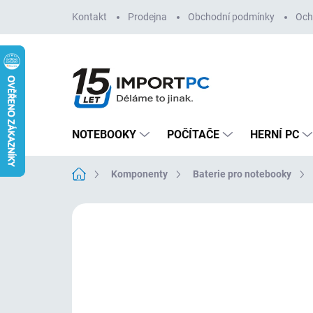
Přejít
Kontakt
Prodejna
Obchodní podmínky
Och
na
obsah
NOTEBOOKY
POČÍTAČE
HERNÍ PC
Domů
Komponenty
Baterie pro notebooky
Neohodnoceno
Podrobnosti hodn