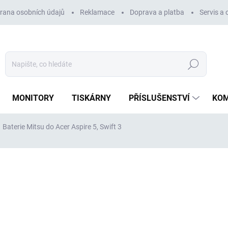
rana osobních údajů
Reklamace
Doprava a platba
Servis a
Hledat
MONITORY
TISKÁRNY
PŘÍSLUŠENSTVÍ
KO
Baterie Mitsu do Acer Aspire 5, Swift 3
ocení
ZNAČKA:
MITSU
1 289 Kč
1 065 Kč bez DPH
Měrná
SKLADEM
(2 KS)