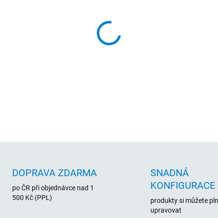
cena:
MŮŽEME DORUČIT DO:
12.8.2
−
+
Baterie Mitsu 4350 mAh. pro
DETAILNÍ INFORMACE
DOPRAVA ZDARMA
SNADNÁ
KONFIGURACE
po ČR při objednávce nad 1
500 Kč (PPL)
produkty si můžete pl
upravovat