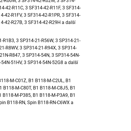
2-R00W, 3 SF314-42-R02W, 3 SF314-
14-42-R11C, 3 SF314-42-R11F, 3 SF314-
14-42-R1FV, 3 SF314-42-R1PR, 3 SF314-
4-42-R27B, 3 SF314-42-R29H a další
1-R1B3, 3 SP314-21-R56W, 3 SP314-21-
21-R8WV, 3 SP314-21-R94X, 3 SP314-
21N-R847, 3 SP314-54N, 3 SP314-54N-
-54N-51HV, 3 SP314-54N-52G8 a další
B118-M-C01Z, B1 B118-M-C2UL, B1
1 B118-M-C80T, B1 B118-M-C8J5, B1
1 B118-M-P385, B1 B118-M-P3A9, B1
pin B118-RN, Spin B118-RN-C6WX a