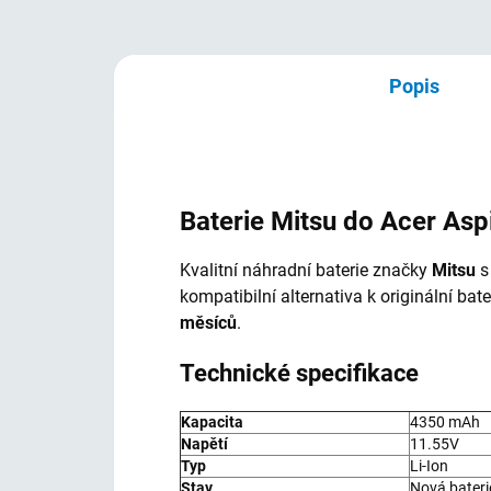
Popis
Baterie Mitsu do Acer Aspi
Kvalitní náhradní baterie značky
Mitsu
s
kompatibilní alternativa k originální ba
měsíců
.
Technické specifikace
Kapacita
4350 mAh
Napětí
11.55V
Typ
Li-Ion
Stav
Nová bateri