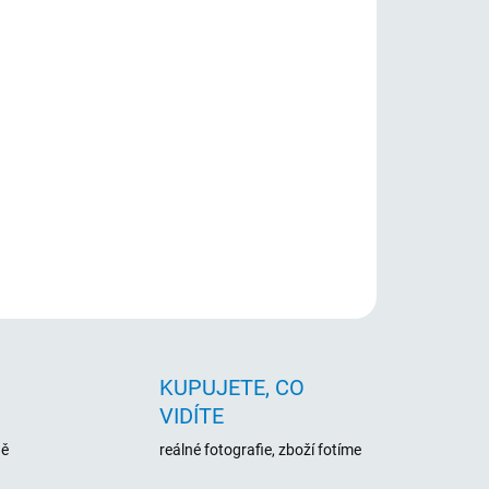
026
Přidat do košíku
 notebooky Acer. Záruka 24 měsíců.
ZEPTAT SE
HLÍDAT
KUPUJETE, CO
VIDÍTE
ně
reálné fotografie, zboží fotíme