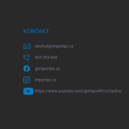
KONTAKT
obchod
@
importpc.cz
603 593 660
@importpc.cz
importpc.cz
https://www.youtube.com/@ImportPCczTachov