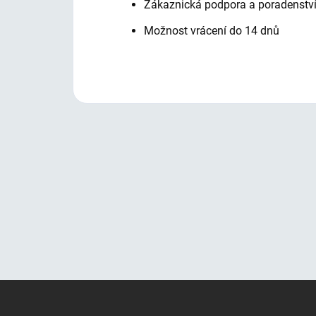
Zákaznická podpora a poradenstv
Možnost vrácení do 14 dnů
Z
Á