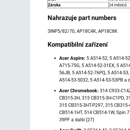
Záruka
24 měsíců
Nahrazuje part numbers
3INP5/82/70, AP18C4K, AP18C8K
Kompatibilní zařízení
Acer Aspire:
5 A514-52, 5 A514-52
A715-75G, 5 A514-52-31EX, 5 A514
56JB, 5 A514-52-76PQ, 5 A514-53,
A514-53-5032, 5 A514-53-53PB a d
Acer Chromebook:
314 C933-C14Z
CB315-3H, 315 CB315-3H-C1PD, 3
315 CB315-3HT-P297, 315 CB315-
CB514-1HT, 514 CB514-1W, Spin 
39PF a další (27)