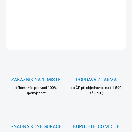
Baterie Mitsu 8000 mAh. pro notebooky Dell. Záruka 24 měsíců.
DETAILNÍ INFORMACE
ZEPTAT SE
HLÍDAT
ZÁKAZNÍK NA 1. MÍSTĚ
DOPRAVA ZDARMA
děláme vše pro vaši 100%
po ČR při objednávce nad 1 500
spokojenost
Kč (PPL)
SNADNÁ KONFIGURACE
KUPUJETE, CO VIDÍTE