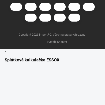
Copyright 2026
ImportPC
. Všechna práva vyhrazena.
Vytvořil Shoptet
×
Splátková kalkulačka ESSOX