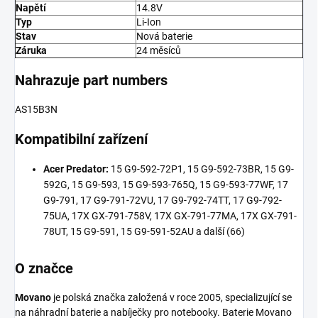
Napětí
14.8V
Typ
Li-Ion
Stav
Nová baterie
Záruka
24 měsíců
Nahrazuje part numbers
AS15B3N
Kompatibilní zařízení
Acer Predator:
15 G9-592-72P1, 15 G9-592-73BR, 15 G9-
592G, 15 G9-593, 15 G9-593-765Q, 15 G9-593-77WF, 17
G9-791, 17 G9-791-72VU, 17 G9-792-74TT, 17 G9-792-
75UA, 17X GX-791-758V, 17X GX-791-77MA, 17X GX-791-
78UT, 15 G9-591, 15 G9-591-52AU a další (66)
O značce
Movano
je polská značka založená v roce 2005, specializující se
na náhradní baterie a nabíječky pro notebooky. Baterie Movano