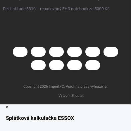
Dell Latitude 5310 – repasovaný FHD notebook za 5000 Kč
Copyright 2026
ImportPC
. Všechna práva vyhrazena.
Vytvořil Shoptet
×
Splátková kalkulačka ESSOX