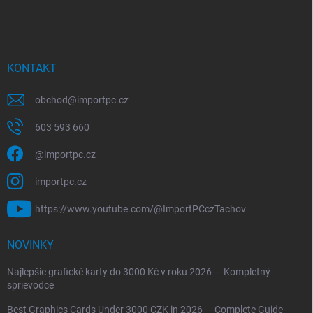
KONTAKT
obchod
@
importpc.cz
603 593 660
@importpc.cz
importpc.cz
https://www.youtube.com/@ImportPCczTachov
NOVINKY
Najlepšie grafické karty do 3000 Kč v roku 2026 — Kompletný
sprievodce
Best Graphics Cards Under 3000 CZK in 2026 — Complete Guide