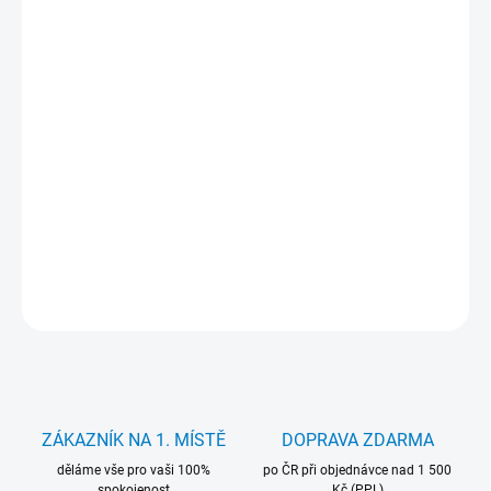
cena:
MŮŽEME
DORUČIT DO:
12.8.2026
−
+
Přidat do košíku
Baterie Movano 4400 mAh. pro notebooky Acer. Záruka 24
měsíců.
DETAILNÍ INFORMACE
ZEPTAT SE
HLÍDAT
ZÁKAZNÍK NA 1. MÍSTĚ
DOPRAVA ZDARMA
děláme vše pro vaši 100%
po ČR při objednávce nad 1 500
spokojenost
Kč (PPL)