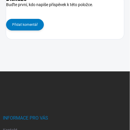
Buďte první, kdo napíše příspěvek k této položce.
Přidat komentář
Z
Á
P
A
T
Í
INFORMACE PRO VÁS
Kontakt