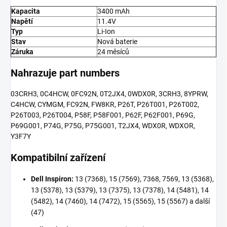
Kapacita
3400 mAh
Napětí
11.4V
Typ
Li-Ion
Stav
Nová baterie
Záruka
24 měsíců
Nahrazuje part numbers
03CRH3, 0C4HCW, 0FC92N, 0T2JX4, 0WDX0R, 3CRH3, 8YPRW,
C4HCW, CYMGM, FC92N, FW8KR, P26T, P26T001, P26T002,
P26T003, P26T004, P58F, P58F001, P62F, P62F001, P69G,
P69G001, P74G, P75G, P75G001, T2JX4, WDX0R, WDXOR,
Y3F7Y
Kompatibilní zařízení
Dell Inspiron:
13 (7368), 15 (7569), 7368, 7569, 13 (5368),
13 (5378), 13 (5379), 13 (7375), 13 (7378), 14 (5481), 14
(5482), 14 (7460), 14 (7472), 15 (5565), 15 (5567) a další
(47)