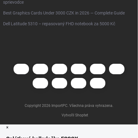
sprievodce
Best Graphics Cards Under 3000 CZK in 2026 — Complete Guide
Dell Latitude 5310 – repasovaný FHD notebook za 5000 Kč
Copyright 2026
ImportPC
. Všechna práva vyhrazena.
Vytvořil Shoptet
×