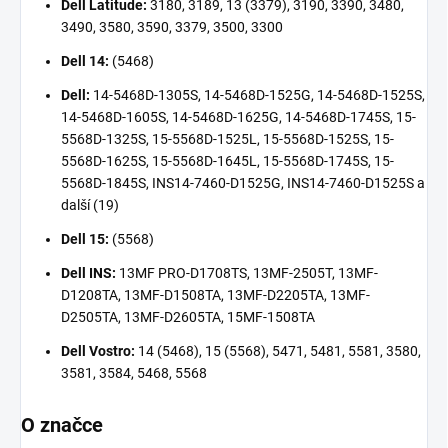
Dell Latitude:
3180, 3189, 13 (3379), 3190, 3390, 3480,
3490, 3580, 3590, 3379, 3500, 3300
Dell 14:
(5468)
Dell:
14-5468D-1305S, 14-5468D-1525G, 14-5468D-1525S,
14-5468D-1605S, 14-5468D-1625G, 14-5468D-1745S, 15-
5568D-1325S, 15-5568D-1525L, 15-5568D-1525S, 15-
5568D-1625S, 15-5568D-1645L, 15-5568D-1745S, 15-
5568D-1845S, INS14-7460-D1525G, INS14-7460-D1525S a
další (19)
Dell 15:
(5568)
Dell INS:
13MF PRO-D1708TS, 13MF-2505T, 13MF-
D1208TA, 13MF-D1508TA, 13MF-D2205TA, 13MF-
D2505TA, 13MF-D2605TA, 15MF-1508TA
Dell Vostro:
14 (5468), 15 (5568), 5471, 5481, 5581, 3580,
3581, 3584, 5468, 5568
O značce