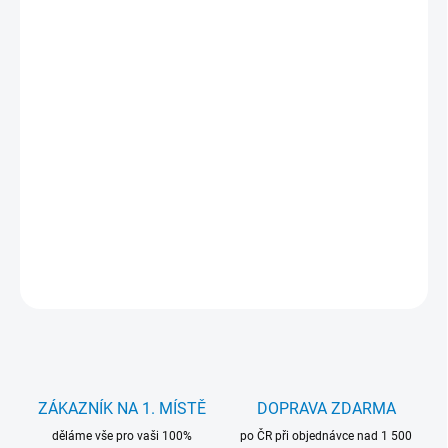
Měrná
SKLADEM
(>5 KS)
cena:
MŮŽEME
DORUČIT DO:
12.8.2026
−
+
Přidat do košíku
Baterie Movano 3400 mAh. pro notebooky Dell. Záruka 24 měsíců.
DETAILNÍ INFORMACE
ZEPTAT SE
HLÍDAT
ZÁKAZNÍK NA 1. MÍSTĚ
DOPRAVA ZDARMA
děláme vše pro vaši 100%
po ČR při objednávce nad 1 500