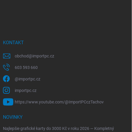
KONTAKT
obchod
@
importpc.cz
603 593 660
@importpc.cz
importpc.cz
https://www.youtube.com/@ImportPCczTachov
NOVINKY
Najlepšie grafické karty do 3000 Kč v roku 2026 — Kompletný