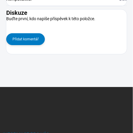
Diskuze
Buďte první, kdo napíše příspěvek k této položce.
Přidat komentář
Z
Á
P
A
T
Í