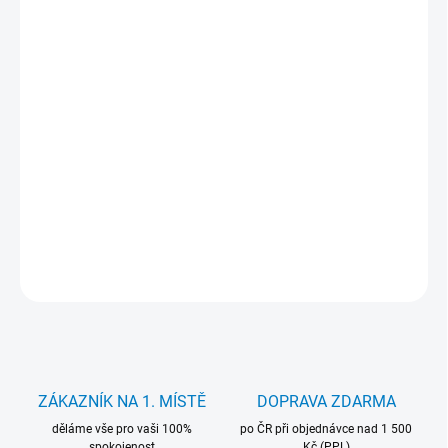
cena:
MŮŽEME
DORUČIT DO:
12.8.2026
−
+
Přidat do košíku
Baterie Movano 4314 mAh. pro notebooky Apple. Záruka 24
měsíců.
DETAILNÍ INFORMACE
ZEPTAT SE
HLÍDAT
ZÁKAZNÍK NA 1. MÍSTĚ
DOPRAVA ZDARMA
děláme vše pro vaši 100%
po ČR při objednávce nad 1 500
spokojenost
Kč (PPL)