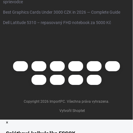
sprievodce
Best Graphics Cards Under 3000 CZK in 2026 — Complete Guide
Dell Latitude 5310 – repasovaný FHD notebook za 5000 Kč
Copyright 2026
ImportPC
. Všechna práva vyhrazena.
Vytvořil Shoptet
×