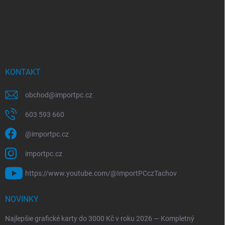
KONTAKT
obchod
@
importpc.cz
603 593 660
@importpc.cz
importpc.cz
https://www.youtube.com/@ImportPCczTachov
NOVINKY
Najlepšie grafické karty do 3000 Kč v roku 2026 — Kompletný