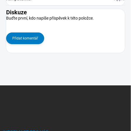
Diskuze
Buďte první, kdo napíše příspěvek k této položce.
Přidat komentář
Z
Á
P
A
T
Í