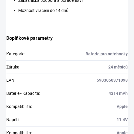
Zákaznická podpora a poradenství
Možnost vrácení do 14 dnů
Doplňkové parametry
Kategorie
:
Baterie pro notebooky
Záruka
:
24 měsíců
EAN
:
5903050371098
Baterie - Kapacita
:
4314 mAh
Kompatibilita
:
Apple
Napětí
:
11.4V
Kompatibilita
:
Apple