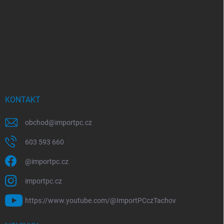
KONTAKT
obchod
@
importpc.cz
603 593 660
@importpc.cz
importpc.cz
https://www.youtube.com/@ImportPCczTachov