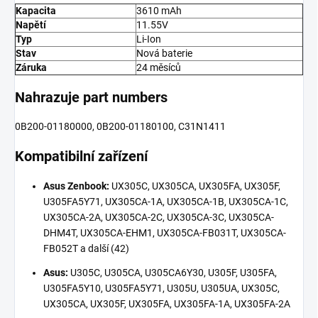
Kapacita
3610 mAh
Napětí
11.55V
Typ
Li-Ion
Stav
Nová baterie
Záruka
24 měsíců
Nahrazuje part numbers
0B200-01180000, 0B200-01180100, C31N1411
Kompatibilní zařízení
Asus Zenbook:
UX305C, UX305CA, UX305FA, UX305F,
U305FA5Y71, UX305CA-1A, UX305CA-1B, UX305CA-1C,
UX305CA-2A, UX305CA-2C, UX305CA-3C, UX305CA-
DHM4T, UX305CA-EHM1, UX305CA-FB031T, UX305CA-
FB052T a další (42)
Asus:
U305C, U305CA, U305CA6Y30, U305F, U305FA,
U305FA5Y10, U305FA5Y71, U305U, U305UA, UX305C,
UX305CA, UX305F, UX305FA, UX305FA-1A, UX305FA-2A