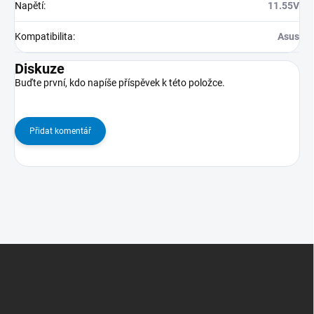
Napětí
:
11.55V
Kompatibilita
:
Asus
Diskuze
Buďte první, kdo napíše příspěvek k této položce.
Přidat komentář
Z
Á
P
A
T