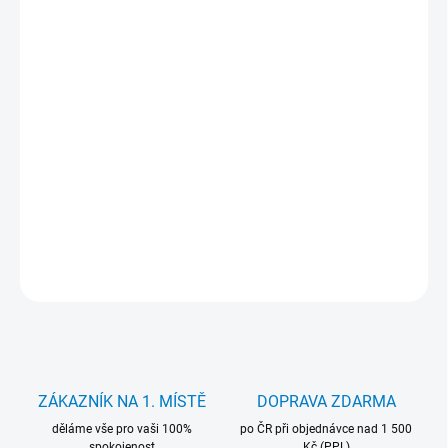
cena:
MŮŽEME
DORUČIT DO:
12.8.2026
−
+
Přidat do košíku
Baterie Movano 3610 mAh. pro notebooky Asus. Záruka 24
měsíců.
DETAILNÍ INFORMACE
ZEPTAT SE
HLÍDAT
ZÁKAZNÍK NA 1. MÍSTĚ
DOPRAVA ZDARMA
děláme vše pro vaši 100%
po ČR při objednávce nad 1 500
spokojenost
Kč (PPL)