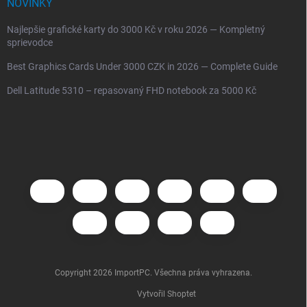
NOVINKY
Najlepšie grafické karty do 3000 Kč v roku 2026 — Kompletný
sprievodce
Best Graphics Cards Under 3000 CZK in 2026 — Complete Guide
Dell Latitude 5310 – repasovaný FHD notebook za 5000 Kč
Copyright 2026
ImportPC
. Všechna práva vyhrazena.
Vytvořil Shoptet