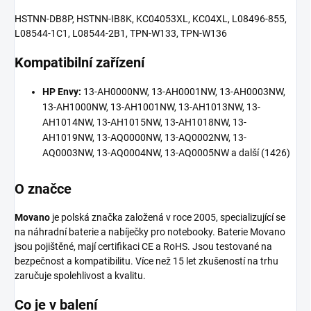
HSTNN-DB8P, HSTNN-IB8K, KC04053XL, KC04XL, L08496-855,
L08544-1C1, L08544-2B1, TPN-W133, TPN-W136
Kompatibilní zařízení
HP Envy:
13-AH0000NW, 13-AH0001NW, 13-AH0003NW,
13-AH1000NW, 13-AH1001NW, 13-AH1013NW, 13-
AH1014NW, 13-AH1015NW, 13-AH1018NW, 13-
AH1019NW, 13-AQ0000NW, 13-AQ0002NW, 13-
AQ0003NW, 13-AQ0004NW, 13-AQ0005NW a další (1426)
O značce
Movano
je polská značka založená v roce 2005, specializující se
na náhradní baterie a nabíječky pro notebooky. Baterie Movano
jsou pojištěné, mají certifikaci CE a RoHS. Jsou testované na
bezpečnost a kompatibilitu. Více než 15 let zkušeností na trhu
zaručuje spolehlivost a kvalitu.
Co je v balení