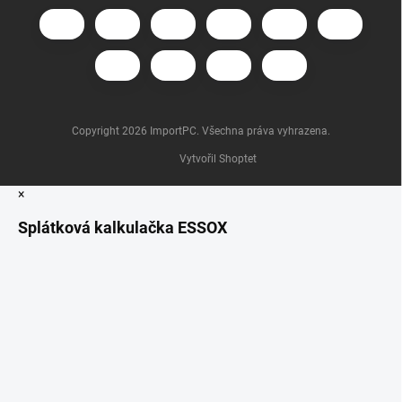
Copyright 2026
ImportPC
. Všechna práva vyhrazena.
Vytvořil Shoptet
×
Splátková kalkulačka ESSOX