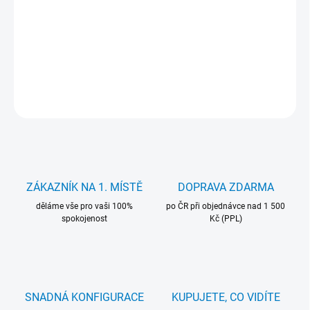
Baterie Movano. pro notebooky HP. Záruka 24 měsíců.
DETAILNÍ INFORMACE
ZEPTAT SE
HLÍDAT
ZÁKAZNÍK NA 1. MÍSTĚ
DOPRAVA ZDARMA
děláme vše pro vaši 100%
po ČR při objednávce nad 1 500
spokojenost
Kč (PPL)
SNADNÁ KONFIGURACE
KUPUJETE, CO VIDÍTE