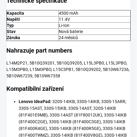
Technické specifikace
Kapacita
4500 mAh
Napětí
11.4V
Typ
Li-Ion
Stav
Nová baterie
Záruka
24 měsíců
Nahrazuje part numbers
L14M2P21, 5B10Q39201, 5B10Q39205, L15L3PB0, L15L3PBO,
L15M3PB0, L15M3PBO, L15C3PB1, 5B10Q39202, 5B10W67236,
5B10W67239, 5B10W67358
Kompatibilní zařízení
Lenovo IdeaPad:
320S-14IKB, 330S-14IKB, 330S-15ARR,
330S-15AST, 330S-15IKB, 330S-14AST, 320S-14IKB
(81F401E9MB), 330S-14AST (81F80012UK), 330S-14IKB
(81F400C2GE), 330S-14IKB (81F400C3GE), 330S-14IKB
(81F400R4GE), 330S-14IKB (81F400R5GE), 330S-14IKB
(81F400TWMZ), 330S-14IKB (81F400V8GE), 330S-14IKB