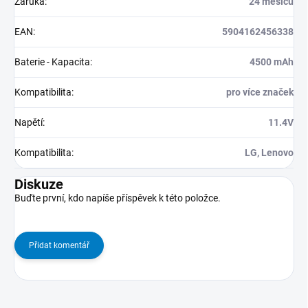
Záruka
:
24 měsíců
EAN
:
5904162456338
Baterie - Kapacita
:
4500 mAh
Kompatibilita
:
pro více značek
Napětí
:
11.4V
Kompatibilita
:
LG, Lenovo
Diskuze
Buďte první, kdo napíše příspěvek k této položce.
Přidat komentář