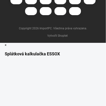
Copyright 2026
ImportPC
. Všechna práva vyhrazena.
Vytvořil Shoptet
×
Splátková kalkulačka ESSOX