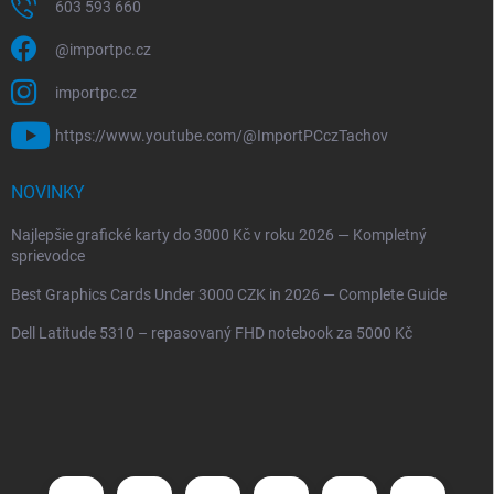
603 593 660
@importpc.cz
importpc.cz
https://www.youtube.com/@ImportPCczTachov
NOVINKY
Najlepšie grafické karty do 3000 Kč v roku 2026 — Kompletný
sprievodce
Best Graphics Cards Under 3000 CZK in 2026 — Complete Guide
Dell Latitude 5310 – repasovaný FHD notebook za 5000 Kč