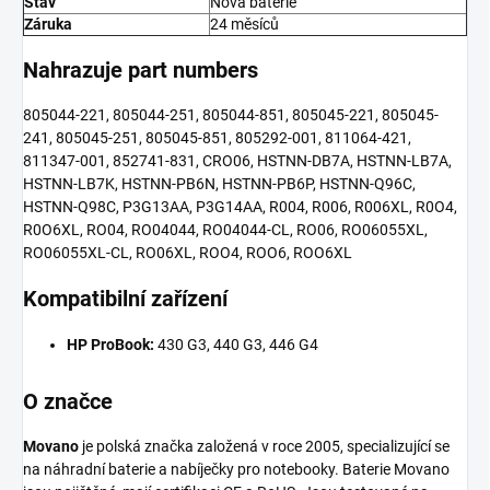
Stav
Nová baterie
Záruka
24 měsíců
Nahrazuje part numbers
805044-221, 805044-251, 805044-851, 805045-221, 805045-
241, 805045-251, 805045-851, 805292-001, 811064-421,
811347-001, 852741-831, CRO06, HSTNN-DB7A, HSTNN-LB7A,
HSTNN-LB7K, HSTNN-PB6N, HSTNN-PB6P, HSTNN-Q96C,
HSTNN-Q98C, P3G13AA, P3G14AA, R004, R006, R006XL, R0O4,
R0O6XL, RO04, RO04044, RO04044-CL, RO06, RO06055XL,
RO06055XL-CL, RO06XL, ROO4, ROO6, ROO6XL
Kompatibilní zařízení
HP ProBook:
430 G3, 440 G3, 446 G4
O značce
Movano
je polská značka založená v roce 2005, specializující se
na náhradní baterie a nabíječky pro notebooky. Baterie Movano