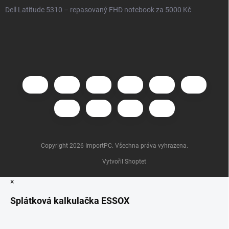
Dell Latitude 5310 – repasovaný FHD notebook za 5000 Kč
Copyright 2026
ImportPC
. Všechna práva vyhrazena.
Vytvořil Shoptet
×
Splátková kalkulačka ESSOX