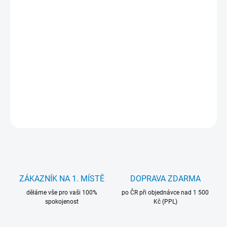
DORUČIT DO:
12.8.2026
−
+
Přidat do košíku
Baterie Movano 2200 mAh. pro notebooky HP. Záruka 24 měsíců.
DETAILNÍ INFORMACE
ZEPTAT SE
HLÍDAT
ZÁKAZNÍK NA 1. MÍSTĚ
DOPRAVA ZDARMA
děláme vše pro vaši 100%
po ČR při objednávce nad 1 500
spokojenost
Kč (PPL)