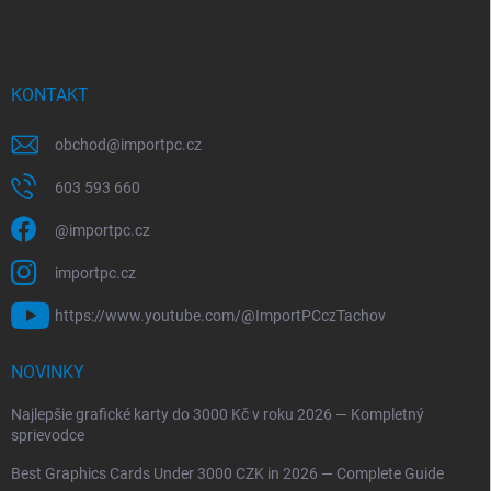
KONTAKT
obchod
@
importpc.cz
603 593 660
@importpc.cz
importpc.cz
https://www.youtube.com/@ImportPCczTachov
NOVINKY
Najlepšie grafické karty do 3000 Kč v roku 2026 — Kompletný
sprievodce
Best Graphics Cards Under 3000 CZK in 2026 — Complete Guide