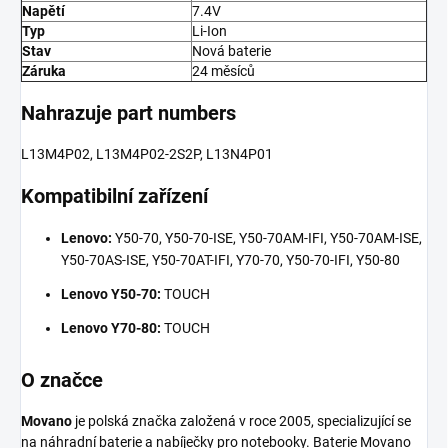
Napětí
7.4V
Typ
Li-Ion
Stav
Nová baterie
Záruka
24 měsíců
Nahrazuje part numbers
L13M4P02, L13M4P02-2S2P, L13N4P01
Kompatibilní zařízení
Lenovo:
Y50-70, Y50-70-ISE, Y50-70AM-IFI, Y50-70AM-ISE,
Y50-70AS-ISE, Y50-70AT-IFI, Y70-70, Y50-70-IFI, Y50-80
Lenovo Y50-70:
TOUCH
Lenovo Y70-80:
TOUCH
O značce
Movano
je polská značka založená v roce 2005, specializující se
na náhradní baterie a nabíječky pro notebooky. Baterie Movano