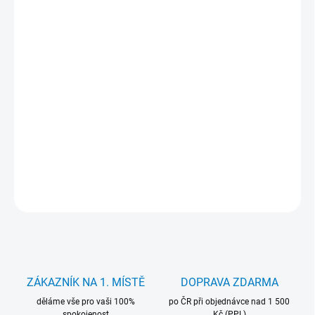
cena:
MŮŽEME
DORUČIT DO:
12.8.2026
−
+
Přidat do košíku
Baterie Movano 6400 mAh. pro notebooky Lenovo. Záruka 24
měsíců.
DETAILNÍ INFORMACE
ZEPTAT SE
HLÍDAT
ZÁKAZNÍK NA 1. MÍSTĚ
DOPRAVA ZDARMA
děláme vše pro vaši 100%
po ČR při objednávce nad 1 500
spokojenost
Kč (PPL)