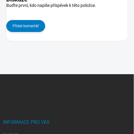
Buďte první, kdo napíše příspěvek k této položce.
Přidat komentář
Z
Á
P
A
T
Í
INFORMACE PRO VÁS