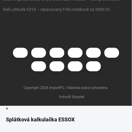
Dell Latitude 5310 – repasovaný FHD notebook za 5000 Kč
Copyright 2026
ImportPC
. Všechna práva vyhrazena.
Vytvořil Shoptet
×
Splátková kalkulačka ESSOX