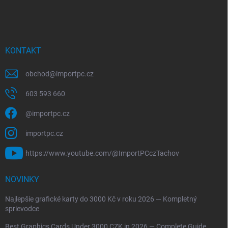
KONTAKT
obchod
@
importpc.cz
603 593 660
@importpc.cz
importpc.cz
https://www.youtube.com/@ImportPCczTachov
NOVINKY
Najlepšie grafické karty do 3000 Kč v roku 2026 — Kompletný
sprievodce
Best Graphics Cards Under 3000 CZK in 2026 — Complete Guide