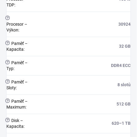
TDP
:
?
Procesor –
30924
Výkon
:
?
Paměť –
32 GB
Kapacita
:
?
Paměť –
DDR4 ECC
Typ
:
?
Paměť –
8 slotů
Sloty
:
?
Paměť –
512 GB
Maximum
:
?
Disk –
620–1 TB
Kapacita
: