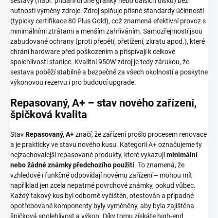
sestavy (např. přidání druhé grafiky nebo dalších disků) bez
nutnosti výměny zdroje. Zdroj splňuje přísné standardy účinnosti
(typicky certifikace 80 Plus Gold), což znamená efektivní provoz s
minimálními ztrátami a menším zahříváním. Samozřejmostí jsou
zabudované ochrany (proti přepětí, přetížení, zkratu apod.), které
chrání hardware před poškozením a přispívají k celkové
spolehlivosti stanice. Kvalitní 950W zdroj je tedy zárukou, že
sestava poběží stabilně a bezpečně za všech okolností a poskytne
výkonovou rezervu i pro budoucí upgrade.
Repasovaný, A+ – stav nového zařízení,
špičková kvalita
Stav
Repasovaný, A+
značí, že zařízení prošlo procesem renovace
a je prakticky ve stavu nového kusu. Kategorií A+ označujeme ty
nejzachovalejší repasované produkty, které vykazují
minimální
nebo žádné známky předchozího použití
. To znamená, že
vzhledově i funkčně odpovídají novému zařízení – mohou mít
například jen zcela nepatrné povrchové známky, pokud vůbec.
Každý takový kus byl odborně vyčištěn, otestován a případné
opotřebované komponenty byly vyměněny, aby byla zajištěna
špičková spolehlivost a výkon. Díky tomu získáte high-end