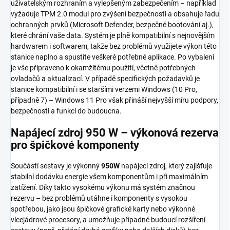
uživatelským rozhraním a vylepšeným zabezpečením – například
vyžaduje TPM 2.0 modul pro zvýšení bezpečnosti a obsahuje řadu
ochranných prvků (Microsoft Defender, bezpečné bootování aj.),
které chrání vaše data. Systém je plně kompatibilní s nejnovějším
hardwarem i softwarem, takže bez problémů využijete výkon této
stanice naplno a spustíte veškeré potřebné aplikace. Po vybalení
je vše připraveno k okamžitému použití, včetně potřebných
ovladačů a aktualizací. V případě specifických požadavků je
stanice kompatibilní i se staršími verzemi Windows (10 Pro,
případně 7) – Windows 11 Pro však přináší nejvyšší míru podpory,
bezpečnosti a funkcí do budoucna.
Napájecí zdroj 950 W – výkonová rezerva
pro špičkové komponenty
Součástí sestavy je výkonný
950W
napájecí zdroj, který zajišťuje
stabilní dodávku energie všem komponentům i při maximálním
zatížení. Díky takto vysokému výkonu má systém značnou
rezervu – bez problémů utáhne i komponenty s vysokou
spotřebou, jako jsou špičkové grafické karty nebo výkonné
vícejádrové procesory, a umožňuje případné budoucí rozšíření