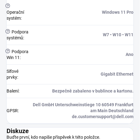
?
Operační
Windows 11 Pro
systém
:
?
Podpora
W7 • W10 • W11
systémů
:
?
Podpora
Ano
Win 11
:
Síťové
Gigabit Ethernet
prvky
:
Balení
:
Bezpečně zabaleno v bublince a kartonu.
Dell GmbH Unterschweinstiege 10 60549 Frankfurt
GPSR
:
am Main Deutschland
de.customersupport@dell.com
Diskuze
Buďte první, kdo napíše příspěvek k této položce.