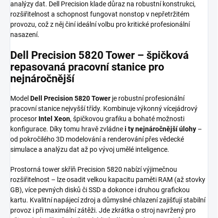
analýzy dat. Dell Precision klade důraz na robustní konstrukci,
rozšiřitelnost a schopnost fungovat nonstop v nepřetržitém
provozu, což z něj činí ideální volbu pro kritické profesionální
nasazení.
Dell Precision 5820 Tower – špičková
repasovaná pracovní stanice pro
nejnáročnější
Model
Dell Precision 5820 Tower
je robustní profesionální
pracovní stanice nejvyšší třídy. Kombinuje výkonný vícejádrový
procesor
Intel Xeon
, špičkovou grafiku a bohaté možnosti
konfigurace. Díky tomu hravě zvládne
i ty nejnáročnější úlohy
–
od pokročilého 3D modelování a renderování přes vědecké
simulace a analýzu dat až po vývoj umělé inteligence.
Prostorná tower skříň Precision 5820 nabízí výjimečnou
rozšiřitelnost – lze osadit velkou kapacitu paměti RAM (až stovky
GB), více pevných disků či SSD a dokonce i druhou grafickou
kartu. Kvalitní napájecí zdroj a důmyslné chlazení zajišťují stabilní
provoz i při maximální zátěži. Jde zkrátka o stroj navržený pro