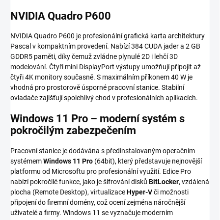
NVIDIA Quadro P600
NVIDIA Quadro P600 je profesionální grafická karta architektury
Pascal v kompaktním provedení. Nabízí 384 CUDA jader a 2 GB
GDDR5 paměti, díky čemuž zvládne plynulé 2D i lehčí 3D
modelování. Čtyři mini DisplayPort výstupy umožňují připojit až
čtyři 4K monitory současně. S maximálním příkonem 40 W je
vhodná pro prostorově úsporné pracovní stanice. Stabilní
ovladače zajišťují spolehlivý chod v profesionálních aplikacích.
Windows 11 Pro – moderní systém s
pokročilým zabezpečením
Pracovní stanice je dodávána s předinstalovaným operačním
systémem
Windows 11 Pro
(64bit), který představuje nejnovější
platformu od Microsoftu pro profesionální využití. Edice Pro
nabízí pokročilé funkce, jako je šifrování disků
BitLocker
, vzdálená
plocha (Remote Desktop), virtualizace
Hyper-V
či možnosti
připojení do firemní domény, což ocení zejména náročnější
uživatelé a firmy. Windows 11 se vyznačuje moderním