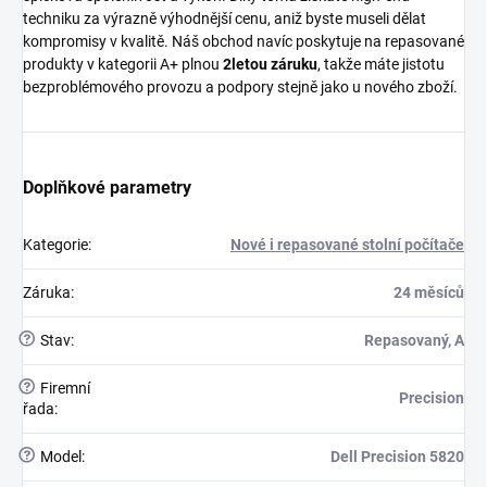
techniku za výrazně výhodnější cenu, aniž byste museli dělat
kompromisy v kvalitě. Náš obchod navíc poskytuje na repasované
produkty v kategorii A+ plnou
2letou záruku
, takže máte jistotu
bezproblémového provozu a podpory stejně jako u nového zboží.
Doplňkové parametry
Kategorie
:
Nové i repasované stolní počítače
Záruka
:
24 měsíců
?
Stav
:
Repasovaný, A
?
Firemní
Precision
řada
:
?
Model
:
Dell Precision 5820