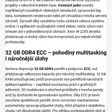
projekty v rekordně krátkém čase.
Osmnáct jader
oceníte
například při rozsáhlých vědeckých simulacích, zpracování big
data, komplexním renderování nebo při virtualizaci mnoha serverů
zároveň. Zároveň díky vysokému turbu zůstává odezva systému
svižná i v aplikacích využívajících méně vláken, takže výkon není
omezen ani v jednovláknových úlohách. Xeon W-2295 zkrátka
představuje vrcholný výkon bez kompromisů pro nejnáročnější
profesionály.
32 GB DDR4 ECC – pohodlný multitasking
i náročnější úlohy
Sestava disponuje
32 GB DDR4
paměti s podporou
ECC
, což
představuje velkorysou kapacitu pro náročný multitasking. 32 GB
RAM umožňuje bez potíží provozovat více paměťově náročných
aplikací najednou – například současnou práci v grafických
editorech, 3D modelování a otevřené prohlížeče s mnoha panely,
aniž by docházelo ke zpomalování systému. Díky ECC je navíc
zaručena spolehlivost paměti: error-correction mechanismus
automaticky opravuje případné chyby, čímž přispívá k stabilnímu
chodu i při dlouhodobé zátěži. Pro většinu profesionálních úloh je