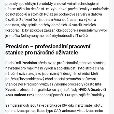
proslulý spolehlivými produkty a inovativními technologiemi.
Během několika dekád si Dell vybudoval pověst kvality a nabízí vše
od notebooků a stolních PC až po podnikové servery a datová
úložiště. Zařízení Dell jsou navržena s důrazem na výkon a
odolnost, aby splnila potřeby domácích uživatelů i velkých
korporací. Díky špičkové zákaznické podpoře a neustálému vývoji
je značka Dell synonymem důvěryhodnosti v IT světě.
Precision – profesionální pracovní
stanice pro náročné uživatele
Řada
Dell Precision
představuje profesionální pracovní stanice
navržené pro maximální výkon a spolehlivost. Tyto stroje cílí na
náročné uživatele, jako jsou inženýři, designéři či vědci, kteří
potřebují bezproblémový chod specializovaného softwaru.
Stanice Dell Precision využívají výkonné procesory (často
Intel
Xeon
), profesionální grafické karty (např. řady
NVIDIA Quadro
či
AMD Radeon Pro
) a podporují paměti
ECC
pro zajištění stability.
Samozřejmostí jsou také certifikace ISV, díky nimž máte jistotu
optimalizace pro aplikace typu CAD, animace, vizualizace nebo