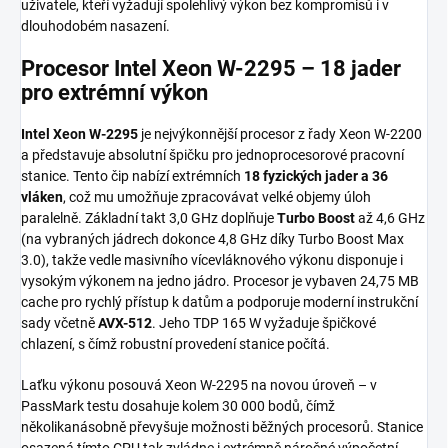
uživatele, kteří vyžadují spolehlivý výkon bez kompromisů i v
dlouhodobém nasazení.
Procesor Intel Xeon W-2295 – 18 jader
pro extrémní výkon
Intel Xeon W-2295
je nejvýkonnější procesor z řady Xeon W-2200
a představuje absolutní špičku pro jednoprocesorové pracovní
stanice. Tento čip nabízí extrémních
18 fyzických jader a 36
vláken
, což mu umožňuje zpracovávat velké objemy úloh
paralelně. Základní takt 3,0 GHz doplňuje
Turbo Boost
až 4,6 GHz
(na vybraných jádrech dokonce 4,8 GHz díky Turbo Boost Max
3.0), takže vedle masivního vícevláknového výkonu disponuje i
vysokým výkonem na jedno jádro. Procesor je vybaven 24,75 MB
cache pro rychlý přístup k datům a podporuje moderní instrukční
sady včetně
AVX-512
. Jeho TDP 165 W vyžaduje špičkové
chlazení, s čímž robustní provedení stanice počítá.
Laťku výkonu posouvá Xeon W-2295 na novou úroveň – v
PassMark testu dosahuje kolem 30 000 bodů, čímž
několikanásobně převyšuje možnosti běžných procesorů. Stanice
osazená tímto CPU tak zvládne i extrémně náročné výpočetní