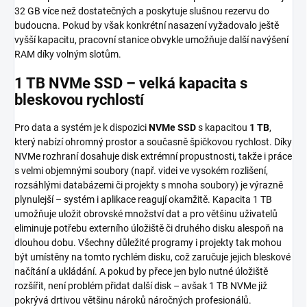
32 GB více než dostatečných a poskytuje slušnou rezervu do
budoucna. Pokud by však konkrétní nasazení vyžadovalo ještě
vyšší kapacitu, pracovní stanice obvykle umožňuje další navýšení
RAM díky volným slotům.
1 TB NVMe SSD – velká kapacita s
bleskovou rychlostí
Pro data a systém je k dispozici
NVMe SSD
s kapacitou
1 TB
,
který nabízí ohromný prostor a současně špičkovou rychlost. Díky
NVMe rozhraní dosahuje disk extrémní propustnosti, takže i práce
s velmi objemnými soubory (např. videi ve vysokém rozlišení,
rozsáhlými databázemi či projekty s mnoha soubory) je výrazně
plynulejší – systém i aplikace reagují okamžitě. Kapacita 1 TB
umožňuje uložit obrovské množství dat a pro většinu uživatelů
eliminuje potřebu externího úložiště či druhého disku alespoň na
dlouhou dobu. Všechny důležité programy i projekty tak mohou
být umístěny na tomto rychlém disku, což zaručuje jejich bleskové
načítání a ukládání. A pokud by přece jen bylo nutné úložiště
rozšířit, není problém přidat další disk – avšak 1 TB NVMe již
pokrývá drtivou většinu nároků náročných profesionálů.