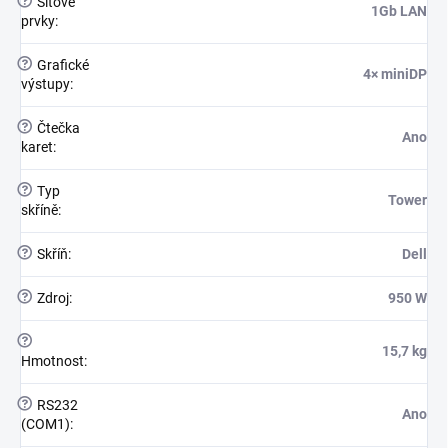
?
Síťové
1Gb LAN
prvky
:
?
Grafické
4× miniDP
výstupy
:
?
Čtečka
Ano
karet
:
?
Typ
Tower
skříně
:
?
Skříň
:
Dell
?
Zdroj
:
950 W
?
15,7 kg
Hmotnost
:
?
RS232
Ano
(COM1)
: