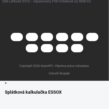
Dell Latitude 5310 – repasovaný FHD notebook za 5000 Kč
Copyright 2026
ImportPC
. Všechna práva vyhrazena.
Vytvořil Shoptet
×
Splátková kalkulačka ESSOX