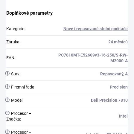
Doplňkové parametry
Kategorie
:
Nové i repasované stolní počítače
Záruka
:
24 měsíců
PC7810MT-E52609v3-16-250/S-RW-
EAN
:
M2000-A
?
Stav
:
Repasovaný, A
?
Firemní řada
:
Precision
?
Model
:
Dell Precision 7810
?
Procesor –
Intel
Značka
:
?
Procesor –