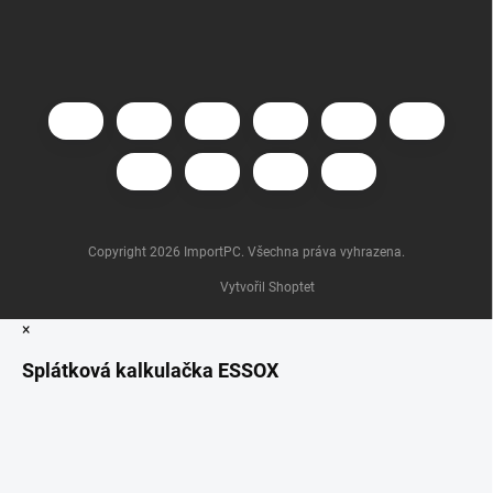
Copyright 2026
ImportPC
. Všechna práva vyhrazena.
Vytvořil Shoptet
×
Splátková kalkulačka ESSOX