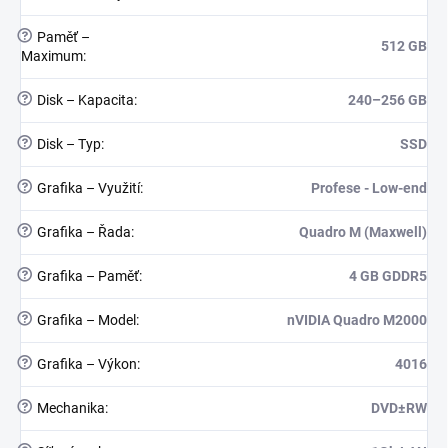
?
Paměť –
512 GB
Maximum
:
?
Disk – Kapacita
:
240–256 GB
?
Disk – Typ
:
SSD
?
Grafika – Využití
:
Profese - Low-end
?
Grafika – Řada
:
Quadro M (Maxwell)
?
Grafika – Paměť
:
4 GB GDDR5
?
Grafika – Model
:
nVIDIA Quadro M2000
?
Grafika – Výkon
:
4016
?
Mechanika
:
DVD±RW