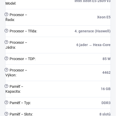
Intel Xeon E5-2609 v3
Model
:
?
Procesor –
Xeon E5
Řada
:
?
Procesor – Třída
:
4. generace (Haswell)
?
Procesor –
6 jader → Hexa-Core
Jádra
:
?
Procesor – TDP
:
85 W
?
Procesor –
4462
Výkon
:
?
Paměť –
16 GB
Kapacita
:
?
Paměť – Typ
:
DDR3
?
Paměť – Sloty
:
8 slotů