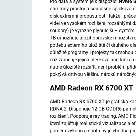
Pro data a systém je k dispozici
NVMe 
ohromný prostor a současně špičkovou 
disk extrémní propustnosti, takže i prác
videi ve vysokém rozlišení, rozsáhlými 
soubory) je výrazně plynulejší – systém 
TB umožňuje uložit obrovské množství da
potřebu externího úložiště či druhého 
důležité programy i projekty tak mohou 
což zaručuje jejich bleskové načítání a 
nutné úložiště rozšířit, není problém při
pokrývá drtivou většinu nároků náročnýc
AMD Radeon RX 6700 XT
AMD Radeon RX 6700 XT je grafická karta
RDNA 2. Disponuje 12 GB GDDR6 paměti
rozlišení. Podporuje ray tracing, AMD Fi
které zajišťují realistické vizualizace a 
poměru výkonu a spotřeby je vhodná pro 