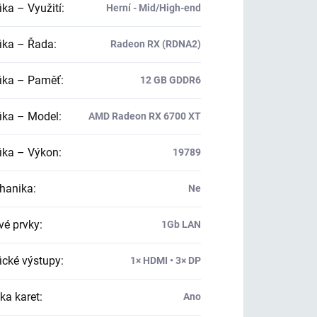
ika – Využití
:
Herní - Mid/High-end
ika – Řada
:
Radeon RX (RDNA2)
ika – Paměť
:
12 GB GDDR6
ika – Model
:
AMD Radeon RX 6700 XT
ika – Výkon
:
19789
hanika
:
Ne
vé prvky
:
1Gb LAN
ické výstupy
:
1× HDMI • 3× DP
ka karet
:
Ano