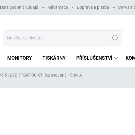
rana osobních údajů
Reklamace
Doprava a platba
Servis a
Hledat
MONITORY
TISKÁRNY
PŘÍSLUŠENSTVÍ
KO
2295|512GB|1TB|6700 XT
Repasovaný • Stav A
ocení
ZNAČKA:
DELL
79 848 Kč
65 990 Kč
bez DPH
Měrná
VYPRODÁNO