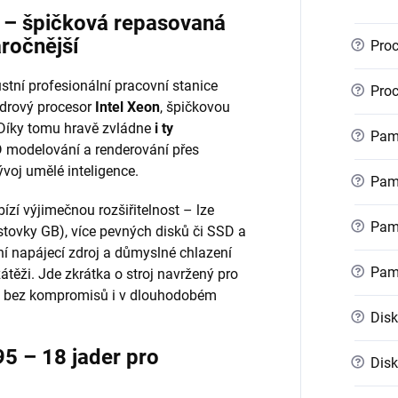
r – špičková repasovaná
áročnější
?
Proc
stní profesionální pracovní stanice
?
Proc
ádrový procesor
Intel Xeon
, špičkovou
 Díky tomu hravě zvládne
i ty
?
Pamě
 modelování a renderování přes
voj umělé inteligence.
?
Pamě
ízí výjimečnou rozšiřitelnost – lze
?
Pamě
stovky GB), více pevných disků či SSD a
ní napájecí zdroj a důmyslné chlazení
?
Pam
zátěži. Jde zkrátka o stroj navržený pro
kon bez kompromisů i v dlouhodobém
?
Disk
5 – 18 jader pro
?
Disk