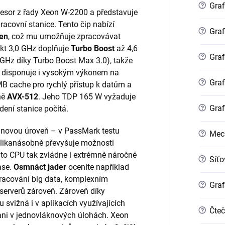
?
Graf
cesor z řady Xeon W-2200 a představuje
racovní stanice. Tento čip nabízí
?
Graf
ken
, což mu umožňuje zpracovávat
akt 3,0 GHz doplňuje
Turbo Boost
až 4,6
?
Graf
GHz díky Turbo Boost Max 3.0), takže
 disponuje i vysokým výkonem na
?
Graf
MB cache pro rychlý přístup k datům a
ně
AVX-512
. Jeho TDP 165 W vyžaduje
?
Graf
dení stanice počítá.
novou úroveň – v PassMark testu
?
Mec
likanásobně převyšuje možnosti
to CPU tak zvládne i extrémně náročné
?
Síťo
ase.
Osmnáct jader
oceníte například
pracování big data, komplexním
?
Graf
 serverů zároveň. Zároveň díky
svižná i v aplikacích využívajících
?
Čteč
ani v jednovláknových úlohách. Xeon