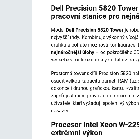
Dell Precision 5820 Towe
pracovní stanice pro nejn
Model
Dell Precision 5820 Tower
je robu
nejvyšší třídy. Kombinuje výkonný vícej
grafiku a bohaté možnosti konfigurace.
nejnáročnější úlohy
– od pokročilého 3D
vědecké simulace a analýzu dat až po vý
Prostorná tower skříň Precision 5820 nab
osadit velkou kapacitu paměti RAM (až 
dokonce i druhou grafickou kartu. Kvalit
zajišťují stabilní provoz i při maximální 
uživatele, kteří vyžadují spolehlivý vý
nasazení.
Procesor Intel Xeon W-229
extrémní výkon