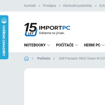
Přejít
Kontakt
Prodejna
Obchodní podmínky
Och
na
obsah
NOTEBOOKY
POČÍTAČE
HERNÍ PC
Domů
Počítače
Dell Precision 5820 Tower W-
Neohodnoceno
Podrobnosti hodn