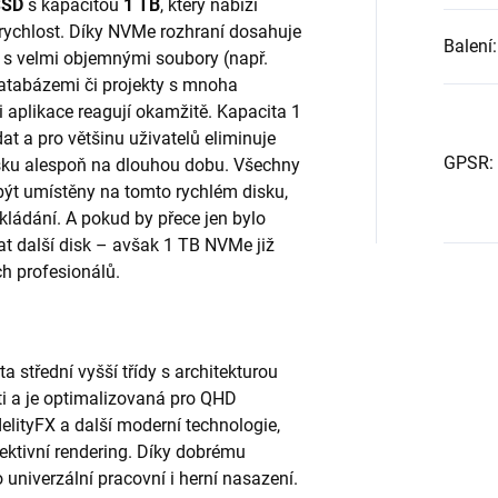
SSD
s kapacitou
1 TB
, který nabízí
rychlost. Díky NVMe rozhraní dosahuje
Balení
:
e s velmi objemnými soubory (např.
databázemi či projekty s mnoha
i aplikace reagují okamžitě. Kapacita 1
t a pro většinu uživatelů eliminuje
GPSR
:
disku alespoň na dlouhou dobu. Všechny
být umístěny na tomto rychlém disku,
ukládání. A pokud by přece jen bylo
dat další disk – avšak 1 TB NVMe již
h profesionálů.
 střední vyšší třídy s architekturou
 a je optimalizovaná pro QHD
delityFX a další moderní technologie,
efektivní rendering. Díky dobrému
univerzální pracovní i herní nasazení.