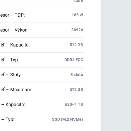
Core
esor – TDP
:
165 W
esor – Výkon
:
30924
ť – Kapacita
:
512 GB
ť – Typ
:
DDR4 ECC
ť – Sloty
:
8 slotů
ěť – Maximum
:
512 GB
 – Kapacita
:
620–1 TB
 – Typ
:
SSD (M.2 NVMe)