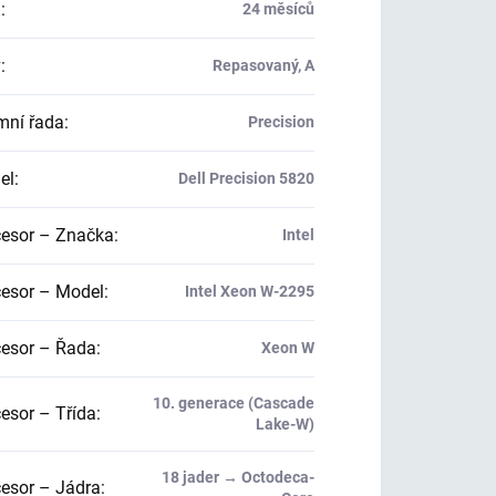
a
:
24 měsíců
v
:
Repasovaný, A
mní řada
:
Precision
el
:
Dell Precision 5820
esor – Značka
:
Intel
esor – Model
:
Intel Xeon W-2295
esor – Řada
:
Xeon W
10. generace (Cascade
esor – Třída
:
Lake-W)
18 jader → Octodeca-
esor – Jádra
: