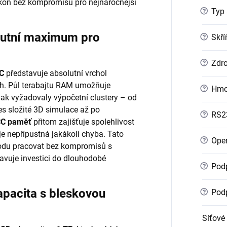
kon bez kompromisů pro nejnáročnější
?
Typ 
utní maximum pro
?
Skří
?
Zdro
C
představuje absolutní vrchol
ch. Půl terabajtu RAM umožňuje
?
Hmo
inak vyžadovaly výpočetní clustery – od
s složité 3D simulace až po
?
RS2
C paměť
přitom zajišťuje spolehlivost
e je nepřípustná jakákoli chyba. Tato
?
Oper
odu pracovat bez kompromisů s
tavuje investici do dlouhodobé
?
Podp
pacita s bleskovou
?
Podp
Síťové