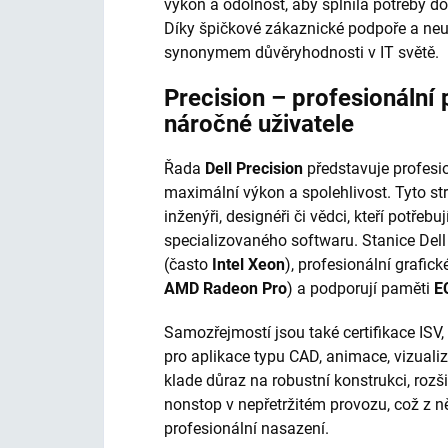
výkon a odolnost, aby splnila potřeby do
Díky špičkové zákaznické podpoře a neu
synonymem důvěryhodnosti v IT světě.
Precision – profesionální 
náročné uživatele
Řada
Dell Precision
představuje profesio
maximální výkon a spolehlivost. Tyto stro
inženýři, designéři či vědci, kteří potře
specializovaného softwaru. Stanice Dell
(často
Intel Xeon
), profesionální grafick
AMD Radeon Pro
) a podporují paměti
E
Samozřejmostí jsou také certifikace ISV,
pro aplikace typu CAD, animace, vizualiz
klade důraz na robustní konstrukci, rozš
nonstop v nepřetržitém provozu, což z něj
profesionální nasazení.