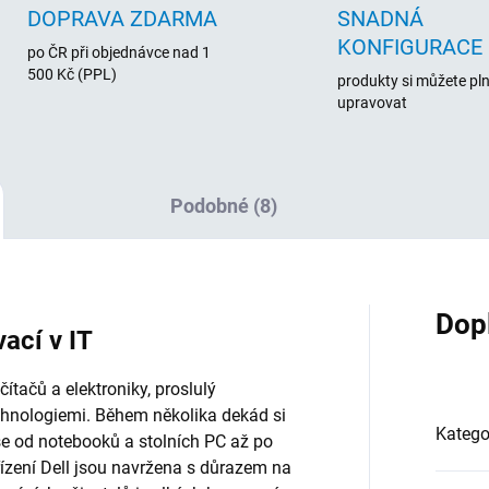
DOPRAVA ZDARMA
SNADNÁ
KONFIGURACE
po ČR při objednávce nad 1
500 Kč (PPL)
produkty si můžete pl
upravovat
Podobné (8)
Dop
vací v IT
tačů a elektroniky, proslulý
chnologiemi. Během několika dekád si
Katego
vše od notebooků a stolních PC až po
řízení Dell jsou navržena s důrazem na