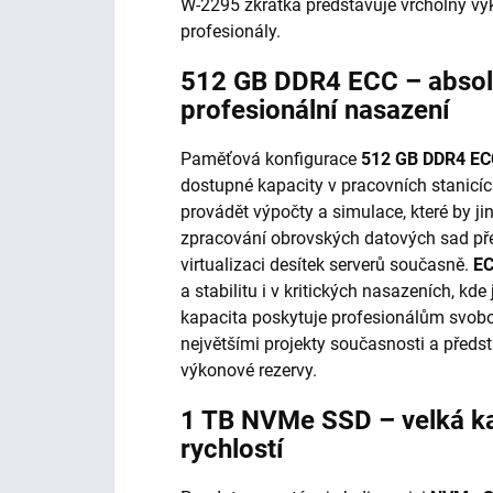
W-2295 zkrátka představuje vrcholný vý
profesionály.
512 GB DDR4 ECC – absol
profesionální nasazení
Paměťová konfigurace
512 GB DDR4 EC
dostupné kapacity v pracovních stanicí
provádět výpočty a simulace, které by j
zpracování obrovských datových sad pře
virtualizaci desítek serverů současně.
EC
a stabilitu i v kritických nasazeních, kd
kapacita poskytuje profesionálům svob
největšími projekty současnosti a předs
výkonové rezervy.
1 TB NVMe SSD – velká ka
rychlostí