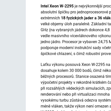
Intel Xeon W-2295
je nejvýkonnější pro
absolutní špičku pro jednoprocesorové p
extrémních
18 fyzických jader a 36 vlá
velké objemy úloh paralelně. Základní t
GHz (na vybraných jádrech dokonce 4,8 
vedle masivního vícevláknového výkonu
jedno jádro. Procesor je vybaven 24,75 
podporuje moderní instrukční sady včet
špičkové chlazení, s čímž robustní prove
Laťku výkonu posouvá Xeon W-2295 na 
dosahuje kolem 30 000 bodů, čímž něko
běžných procesorů. Stanice osazená tím
výpočetní projekty v rekordně krátkém č
při rozsáhlých vědeckých simulacích, z
renderování nebo při virtualizaci mnoha
vysokému turbu zůstává odezva systému 
méně vláken, takže výkon není omezen 