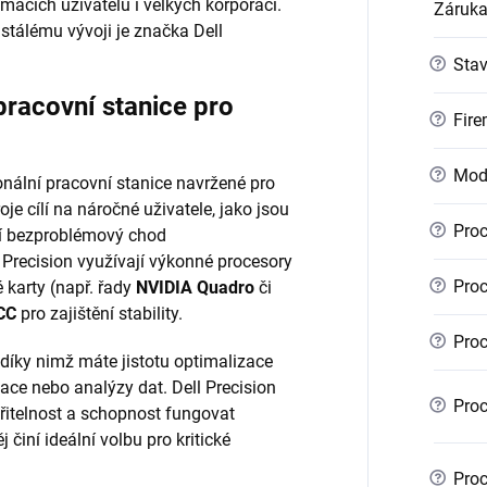
mácích uživatelů i velkých korporací.
Záruk
stálému vývoji je značka Dell
?
Sta
pracovní stanice pro
?
Fire
?
Mod
nální pracovní stanice navržené pro
je cílí na náročné uživatele, jako jsou
?
Proc
bují bezproblémový chod
 Precision využívají výkonné procesory
?
Proc
é karty (např. řady
NVIDIA Quadro
či
CC
pro zajištění stability.
?
Proc
 díky nimž máte jistotu optimalizace
ace nebo analýzy dat. Dell Precision
?
Proc
iřitelnost a schopnost fungovat
 činí ideální volbu pro kritické
?
Proc