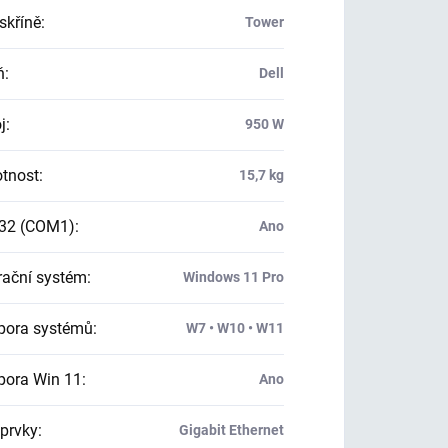
skříně
:
Tower
ň
:
Dell
j
:
950 W
tnost
:
15,7 kg
32 (COM1)
:
Ano
ační systém
:
Windows 11 Pro
ora systémů
:
W7 • W10 • W11
ora Win 11
:
Ano
 prvky
:
Gigabit Ethernet