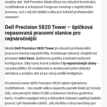
analýzy dat. Dell Precision klade důraz na robustní konstrukci,
rozšiřitelnost a schopnost fungovat nonstop v nepřetržitém
provozu, což z něj činí ideální volbu pro kritické profesionální
nasazení.
Dell Precision 5820 Tower – špičková
repasovaná pracovní stanice pro
nejnáročnější
Model
Dell Precision 5820 Tower
je robustní profesionální
pracovní stanice nejvyšší třídy. Kombinuje výkonný vícejádrový
procesor
Intel Xeon
, špičkovou grafiku a bohaté možnosti
konfigurace. Díky tomu hravě zvládne
i ty nejnáročnější úlohy
–
od pokročilého 3D modelování a renderování přes vědecké
simulace a analýzu dat až po vývoj umělé inteligence.
Prostorná tower skříň Precision 5820 nabízí výjimečnou
rozšiřitelnost – lze osadit velkou kapacitu paměti RAM (až stovky
GB), více pevných disků či SSD a dokonce i druhou grafickou
kartu. Kvalitní napájecí zdroj a důmyslné chlazení zajišťují stabilní
provoz i při maximální zátěži. Jde zkrátka o stroj navržený pro