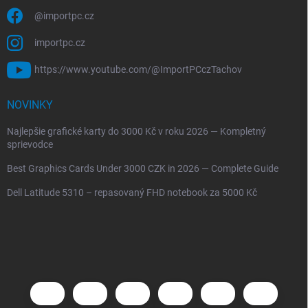
@importpc.cz
importpc.cz
https://www.youtube.com/@ImportPCczTachov
NOVINKY
Najlepšie grafické karty do 3000 Kč v roku 2026 — Kompletný
sprievodce
Best Graphics Cards Under 3000 CZK in 2026 — Complete Guide
Dell Latitude 5310 – repasovaný FHD notebook za 5000 Kč