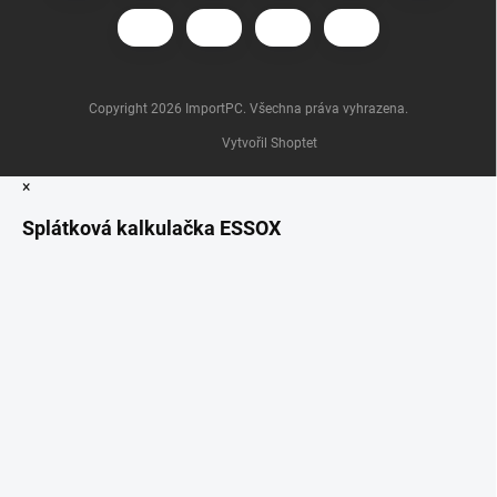
Copyright 2026
ImportPC
. Všechna práva vyhrazena.
Vytvořil Shoptet
×
Splátková kalkulačka ESSOX