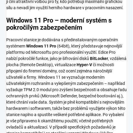
ji činí atraktivní volbou pro ty, kdo potřebují maximální grafickou
sílu a nevadí jim využití herního hardware v pracovním nasazení.
Windows 11 Pro – moderní systém s
pokročilým zabezpečením
Pracovní stanice je dodávána s předinstalovaným operačním
systémem
Windows 11 Pro
(64bit), který představuje nejnovější
platformu od Microsoftu pro profesionální využití. Edice Pro
nabízí pokročilé funkce, jako je šifrování disků
BitLocker
, vzdálená
plocha (Remote Desktop), virtualizace
Hyper-V
či možnosti
připojení do firemní domény, což ocení zejména náročnější
uživatelé a firmy. Windows 11 se vyznačuje moderním
uživatelským rozhraním a vylepšeným zabezpečením – například
vyžaduje TPM 2.0 modul pro zvýšení bezpečnosti a obsahuje řadu
ochranných prvků (Microsoft Defender, bezpečné bootování aj.),
které chrání vaše data. Systém je plně kompatibilní s nejnovějším
hardwarem i softwarem, takže bez problémů využijete výkon této
stanice naplno a spustíte veškeré potřebné aplikace. Po vybalení
je vše připraveno k okamžitému použití, včetně potřebných
ovladačů a aktualizací. V případě specifických požadavků je