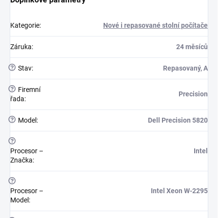
Kategorie
:
Nové i repasované stolní počítače
Záruka
:
24 měsíců
?
Stav
:
Repasovaný, A
?
Firemní
Precision
řada
:
?
Model
:
Dell Precision 5820
?
Procesor –
Intel
Značka
:
?
Procesor –
Intel Xeon W-2295
Model
: