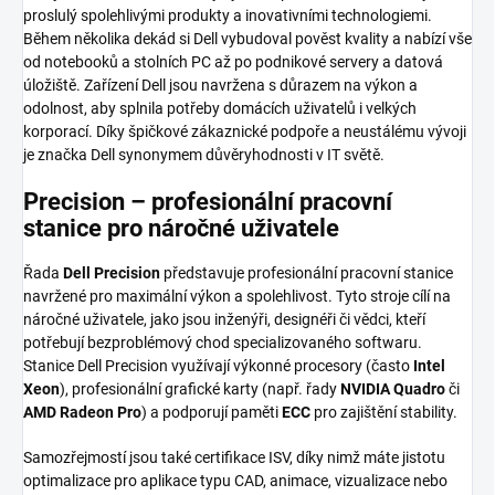
proslulý spolehlivými produkty a inovativními technologiemi.
Během několika dekád si Dell vybudoval pověst kvality a nabízí vše
od notebooků a stolních PC až po podnikové servery a datová
úložiště. Zařízení Dell jsou navržena s důrazem na výkon a
odolnost, aby splnila potřeby domácích uživatelů i velkých
korporací. Díky špičkové zákaznické podpoře a neustálému vývoji
je značka Dell synonymem důvěryhodnosti v IT světě.
Precision – profesionální pracovní
stanice pro náročné uživatele
Řada
Dell Precision
představuje profesionální pracovní stanice
navržené pro maximální výkon a spolehlivost. Tyto stroje cílí na
náročné uživatele, jako jsou inženýři, designéři či vědci, kteří
potřebují bezproblémový chod specializovaného softwaru.
Stanice Dell Precision využívají výkonné procesory (často
Intel
Xeon
), profesionální grafické karty (např. řady
NVIDIA Quadro
či
AMD Radeon Pro
) a podporují paměti
ECC
pro zajištění stability.
Samozřejmostí jsou také certifikace ISV, díky nimž máte jistotu
optimalizace pro aplikace typu CAD, animace, vizualizace nebo