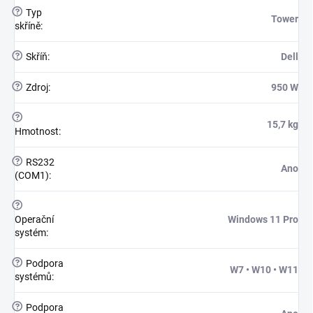
?
Typ
Tower
skříně
:
?
Skříň
:
Dell
?
Zdroj
:
950 W
?
15,7 kg
Hmotnost
:
?
RS232
Ano
(COM1)
:
?
Operační
Windows 11 Pro
systém
:
?
Podpora
W7 • W10 • W11
systémů
:
?
Podpora