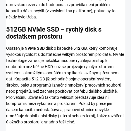
obrovskou rezervu do budoucna a zpravidla není problém
kapacitu dále navýšit (v závislosti na platformě), pokud by to
někdy bylo třeba.
512GB NVMe SSD – rychlý disk s
dostatkem prostoru
Osazen je
NVMe SSD
disk o kapacitě
512 GB
, který kombinuje
vysokou rychlost s dostatečně velkým prostorem pro data. NVMe
technologie zaručuje několikanásobně rychlejší přístup k
souborům než běžné HDD, což se projevuje rychlým startem
systému, okamžitým spouštěním aplikací a svižným přesunem
dat. Kapacita 512 GB již pohodlně pojme operační systém,
širokou paletu programů i značné množství pracovních souborů
nebo projektů, než začnete pociťovat potřebu dalšího úložiště.
Pro většinu uživatelů tak tato velikost představuje ideální
kompromis mezi výkonem a prostorem. Pokud by přece jen
časem kapacita nedostačovala, pracovní stanice obvykle
umožňuje doplnit další disky (interní nebo externí), takže rozšíření
úložného prostoru je snadno řešitelné.