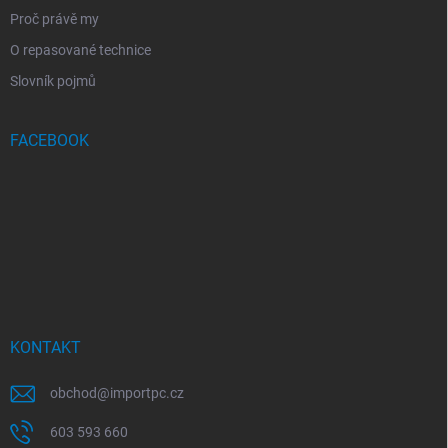
Proč právě my
O repasované technice
Slovník pojmů
FACEBOOK
KONTAKT
obchod
@
importpc.cz
603 593 660