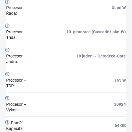
?
Procesor –
Xeon W
Řada
:
?
Procesor –
10. generace (Cascade Lake-W)
Třída
:
?
Procesor –
18 jader → Octodeca-Core
Jádra
:
?
Procesor –
165 W
TDP
:
?
Procesor –
30924
Výkon
:
?
Paměť –
64 GB
Kapacita
: