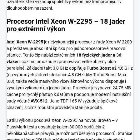
uživatele, kteří vyžadují spolehlivý výkon bez kompromisů i v
dlouhodobém nasazení.
Procesor Intel Xeon W-2295 – 18 jader
pro extrémní výkon
Intel Xeon W-2295
je nejvýkonnější procesor z řady Xeon W-2200
a představuje absolutní špičku pro jednoprocesorové pracovní
stanice. Tento čip nabízí extrémních
18 fyzických jader a 36
vláken
, což mu umožňuje zpracovávat velké objemy úloh
paralelně. Základní takt 3,0 GHz doplňuje
Turbo Boost
až 4,6 GHz
(na vybraných jádrech dokonce 4,8 GHz díky Turbo Boost Max
3.0), takže vedle masivního vícevláknového výkonu disponuje i
vysokým výkonem na jedno jádro. Procesor je vybaven 24,75 MB
cache pro rychlý přístup k datům a podporuje moderní instrukční
sady včetně
AVX-512
. Jeho TDP 165 W vyžaduje špičkové
chlazení, s čímž robustní provedení stanice počítá.
Laťku výkonu posouvá Xeon W-2295 na novou úroveň – v
PassMark testu dosahuje kolem 30 000 bodů, čímž
několikanásobně převyšuje možnosti běžných procesorů. Stanice
osazená tímto CPU tak zvládne i extrémně náročné výpočetní