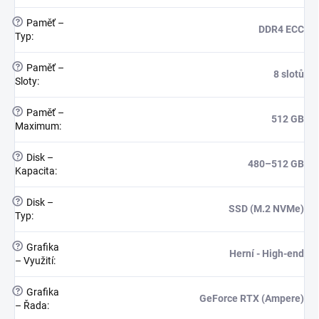
?
Paměť –
DDR4 ECC
Typ
:
?
Paměť –
8 slotů
Sloty
:
?
Paměť –
512 GB
Maximum
:
?
Disk –
480–512 GB
Kapacita
:
?
Disk –
SSD (M.2 NVMe)
Typ
:
?
Grafika
Herní - High-end
– Využití
:
?
Grafika
GeForce RTX (Ampere)
– Řada
: