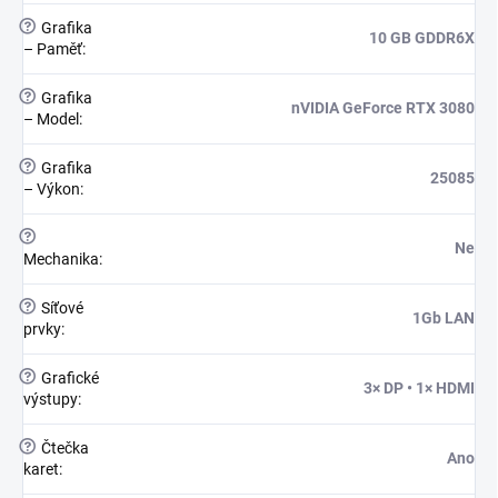
?
Grafika
10 GB GDDR6X
– Paměť
:
?
Grafika
nVIDIA GeForce RTX 3080
– Model
:
?
Grafika
25085
– Výkon
:
?
Ne
Mechanika
:
?
Síťové
1Gb LAN
prvky
:
?
Grafické
3× DP • 1× HDMI
výstupy
:
?
Čtečka
Ano
karet
: