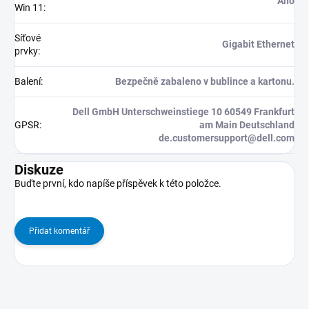
Ano
Win 11
:
Síťové
Gigabit Ethernet
prvky
:
Balení
:
Bezpečně zabaleno v bublince a kartonu.
Dell GmbH Unterschweinstiege 10 60549 Frankfurt
GPSR
:
am Main Deutschland
de.customersupport@dell.com
Diskuze
Buďte první, kdo napíše příspěvek k této položce.
Přidat komentář