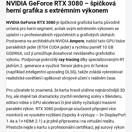
NVIDIA GeForce RTX 3080 – špičková
herní grafika s extrémním výkonem
NVIDIA GeForce RTX 3080
je špičková grafická karta původně
určená pro herní segment, avšak svým extrémním výkonem se
uplatní i v profesionálních výpočetních a grafických úlohách.
Postavena na architektuře NVIDIA
Ampere
, nabízí tato GPU tisíce
paralelních jader (8704 CUDA jader) a rychlou paměť 10 GB
GDDR6X, což jí umožňuje dosahovat nevídaného grafického
výkonu. Podporuje pokročilý
ray-tracing
díky specializovaným RT
jádrům 2. generace a využívá Tensor jádra pro AI funkce
(například inteligentní upscaling DLSS), takže zvládá vykreslovat
realistické osvětlení i aplikovat strojové učení v reálném čase.
Pro uživatele to znamená, že karta hravě utáhne nejnáročnější 3D
hry, ale stejně tak dramaticky zrychlí rendering scény v Blenderu,
editaci videa s GPU akcelerací či jiné úlohy vyžadující masivní
paralelní výkon. RTX 3080 podporuje současné připojení více
monitorů ve vysokém rozlišení (typicky 4 výstupy – 3× DisplayPort
1.4a a 1× HDMI 2.1) a je plně připravena i na virtuální realitu.
Přestože nejde o kartu s profesionální certifikací, její surový výkon