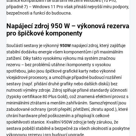
stanice kompatibilní i se staršími verzemi Windows (10 Pro,
případně 7) – Windows 11 Pro však přináší nejvyšší míru podpory,
bezpečnosti a funkcí do budoucna.
Napájecí zdroj 950 W – výkonová rezerva
pro špičkové komponenty
Součástí sestavy je výkonný
950W
napájecí zdroj, který zajišťuje
stabilní dodávku energie všem komponentům i při maximálním
zatížení. Díky takto vysokému výkonu má systém značnou
rezervu – bez problémů utáhne i komponenty s vysokou
spotřebou, jako jsou špičkové grafické karty nebo výkonné
vícejádrové procesory, a umožňuje případné budoucí rozšíření
sestavy (např. přidání druhé grafiky nebo dalších disků) bez
nutnosti výměny zdroje. Zdroj splňuje přísné standardy účinnosti
(typicky certifikace 80 Plus Gold), což znamená efektivní provoz s
minimálními ztrátami a menším zahříváním. Samozřejmostí jsou
zabudované ochrany (proti přepětí, přetížení, zkratu apod.), které
chrání hardware před poškozením a přispívají k celkové
spolehlivosti stanice. Kvalitní 950W zdroj je tedy zárukou, že
sestava poběží stabilně a bezpečně za všech okolností a poskytne
výkonovou rezervu i pro budoucí upgrade.