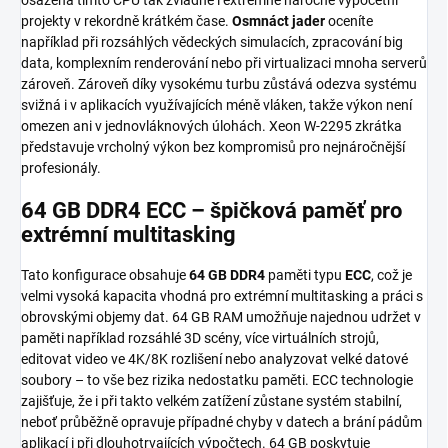
projekty v rekordně krátkém čase.
Osmnáct jader
oceníte
například při rozsáhlých vědeckých simulacích, zpracování big
data, komplexním renderování nebo při virtualizaci mnoha serverů
zároveň. Zároveň díky vysokému turbu zůstává odezva systému
svižná i v aplikacích využívajících méně vláken, takže výkon není
omezen ani v jednovláknových úlohách. Xeon W-2295 zkrátka
představuje vrcholný výkon bez kompromisů pro nejnáročnější
profesionály.
64 GB DDR4 ECC – špičková paměť pro
extrémní multitasking
Tato konfigurace obsahuje
64 GB DDR4
paměti typu
ECC
, což je
velmi vysoká kapacita vhodná pro extrémní multitasking a práci s
obrovskými objemy dat. 64 GB RAM umožňuje najednou udržet v
paměti například rozsáhlé 3D scény, více virtuálních strojů,
editovat video ve 4K/8K rozlišení nebo analyzovat velké datové
soubory – to vše bez rizika nedostatku paměti. ECC technologie
zajišťuje, že i při takto velkém zatížení zůstane systém stabilní,
neboť průběžně opravuje případné chyby v datech a brání pádům
aplikací i při dlouhotrvajících výpočtech. 64 GB poskytuje