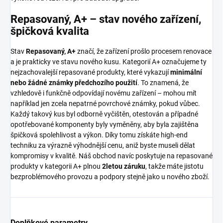
Repasovaný, A+ – stav nového zařízení,
špičková kvalita
Stav
Repasovaný, A+
značí, že zařízení prošlo procesem renovace
a je prakticky ve stavu nového kusu. Kategorií A+ označujeme ty
nejzachovalejší repasované produkty, které vykazují
minimální
nebo žádné známky předchozího použití
. To znamená, že
vzhledově i funkčně odpovídají novému zařízení – mohou mít
například jen zcela nepatrné povrchové známky, pokud vůbec.
Každý takový kus byl odborně vyčištěn, otestován a případné
opotřebované komponenty byly vyměněny, aby byla zajištěna
špičková spolehlivost a výkon. Díky tomu získáte high-end
techniku za výrazně výhodnější cenu, aniž byste museli dělat
kompromisy v kvalitě. Náš obchod navíc poskytuje na repasované
produkty v kategorii A+ plnou
2letou záruku
, takže máte jistotu
bezproblémového provozu a podpory stejně jako u nového zboží.
Doplňkové parametry