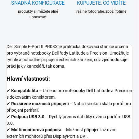
SNADNÁ KONFIGURACE
KUPUJETE, CO VIDÍTE
produkty si můžete plně
reálné fotografie, zboží fotíme
upravovat
Dell Simple E-Port II PR03X je praktická dokovací stanice určená
pro vybrané notebooky Dell řady Latitude a Precision. Umožňuje
rychlé a pohodlné připojení externích zařízení, což zjednodušuje
práci jak v kanceláři, tak doma.
Hlavní vlastnosti:
✔
Kompatibilita
– Určeno pro notebooky Dell Latitude a Precision
s dokovacím konektorem.
✔
Rozšířené možnosti připojení
– Nabízí širokou škálu portů pro
připojení periferií.
✔
Podpora USB 3.0
– Rychlý přenos dat díky dvěma portům USB
3.0.
✔
Multimonitorová podpora
– Možnost připojení až dvou
externích monitorů přes DisplayPort a DVI.