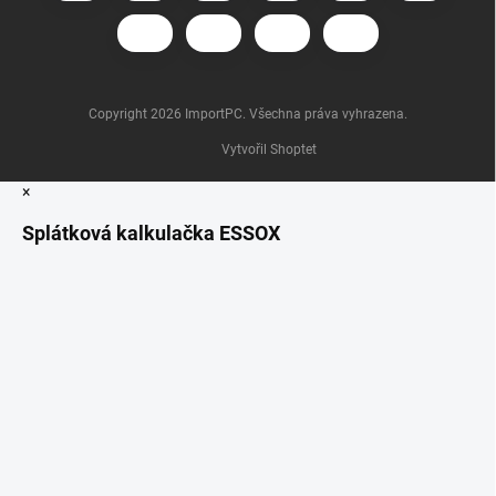
Copyright 2026
ImportPC
. Všechna práva vyhrazena.
Vytvořil Shoptet
×
Splátková kalkulačka ESSOX