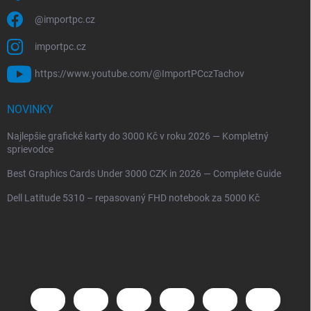
@importpc.cz
importpc.cz
https://www.youtube.com/@ImportPCczTachov
NOVINKY
Najlepšie grafické karty do 3000 Kč v roku 2026 — Kompletný
sprievodce
Best Graphics Cards Under 3000 CZK in 2026 — Complete Guide
Dell Latitude 5310 – repasovaný FHD notebook za 5000 Kč