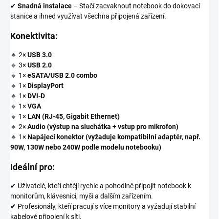
✔
Snadná instalace
– Stačí zacvaknout notebook do dokovací
stanice a ihned využívat všechna připojená zařízení.
Konektivita:
🔹 2×
USB 3.0
🔹 3×
USB 2.0
🔹 1×
eSATA/USB 2.0 combo
🔹 1×
DisplayPort
🔹 1×
DVI-D
🔹 1×
VGA
🔹 1×
LAN (RJ-45, Gigabit Ethernet)
🔹 2×
Audio (výstup na sluchátka + vstup pro mikrofon)
🔹 1×
Napájecí konektor (vyžaduje kompatibilní adaptér, např.
90W, 130W nebo 240W podle modelu notebooku)
Ideální pro:
✔ Uživatelé, kteří chtějí rychle a pohodlně připojit notebook k
monitorům, klávesnici, myši a dalším zařízením.
✔ Profesionály, kteří pracují s více monitory a vyžadují stabilní
kabelové připojení k síti.