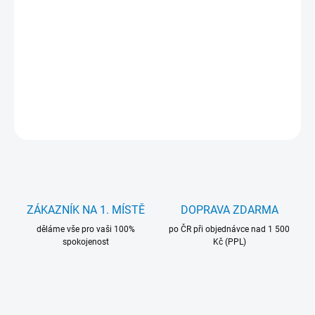
−
+
Přidat do košíku
Dokovací stanice pro notebooky DELL, dodávána bez zdroje.
DETAILNÍ INFORMACE
ZEPTAT SE
HLÍDAT
ZÁKAZNÍK NA 1. MÍSTĚ
DOPRAVA ZDARMA
děláme vše pro vaši 100%
po ČR při objednávce nad 1 500
spokojenost
Kč (PPL)