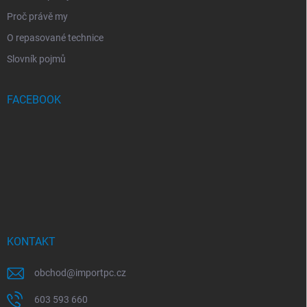
Proč právě my
O repasované technice
Slovník pojmů
FACEBOOK
KONTAKT
obchod
@
importpc.cz
603 593 660