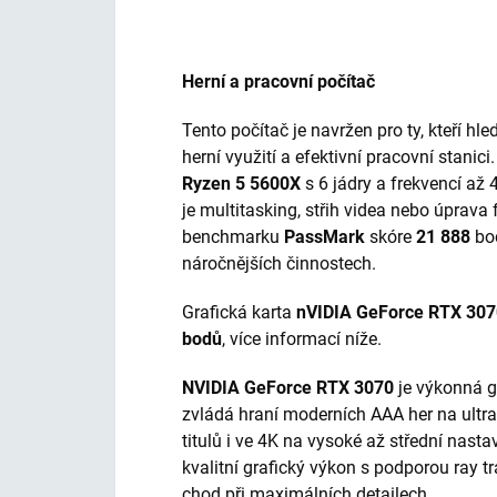
Herní a pracovní počítač
Tento počítač je navržen pro ty, kteří 
herní využití a efektivní pracovní stani
Ryzen 5 5600X
s 6 jádry a frekvencí až 
je multitasking, střih videa nebo úprava 
benchmarku
PassMark
skóre
21 888
bo
náročnějších činnostech.
Grafická karta
nVIDIA GeForce RTX 30
bodů
, více informací níže.
NVIDIA GeForce RTX 3070
je výkonná gr
zvládá hraní moderních AAA her na ultra
titulů i ve 4K na vysoké až střední nast
kvalitní grafický výkon s podporou ray 
chod při maximálních detailech.