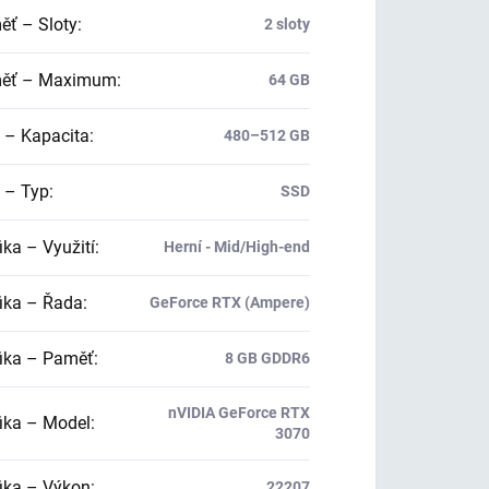
ť – Sloty
:
2 sloty
ěť – Maximum
:
64 GB
 – Kapacita
:
480–512 GB
 – Typ
:
SSD
ika – Využití
:
Herní - Mid/High-end
ika – Řada
:
GeForce RTX (Ampere)
ika – Paměť
:
8 GB GDDR6
nVIDIA GeForce RTX
ika – Model
:
3070
ika – Výkon
:
22207