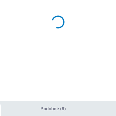
SKLADEM
(>
(>5 KS)
Napájecí kabel k PC,
iginální HP USB myš
EURO
užitá)
50 Kč
0 Kč
41 Kč bez DPH
 Kč bez DPH
Do košíku
Do košíku
Napájecí kabel k PC, EURO.
inální HP USB myš (použitá).
Standardní napájecí kabel, no
kční použitá USB myš. Záruka
Certifikát CE. Záruka 24 měsí
měsíců.
Podobné (8)