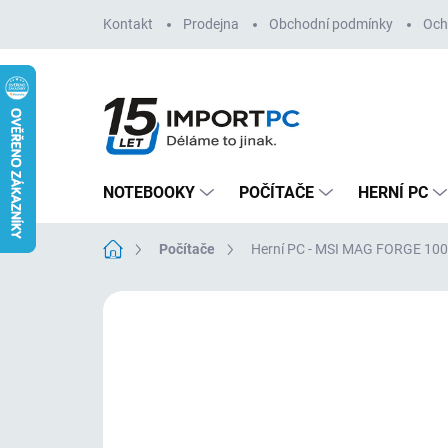
Přejít
Kontakt
Prodejna
Obchodní podmínky
Och
na
obsah
NOTEBOOKY
POČÍTAČE
HERNÍ PC
Domů
Počítače
Herní PC - MSI MAG FORGE 10
3 hodnocení
Podrobnosti hodnoce
NOVINKA