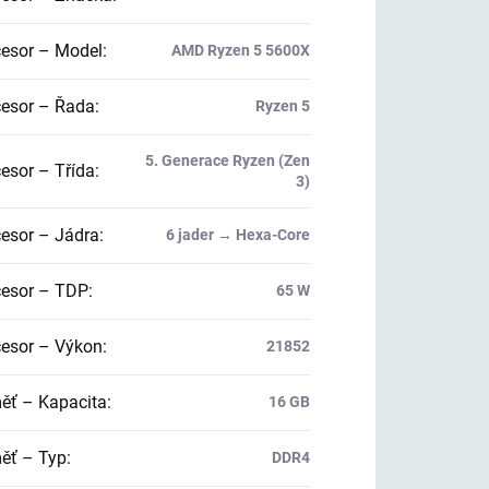
esor – Model
:
AMD Ryzen 5 5600X
esor – Řada
:
Ryzen 5
5. Generace Ryzen (Zen
esor – Třída
:
3)
esor – Jádra
:
6 jader → Hexa-Core
esor – TDP
:
65 W
esor – Výkon
:
21852
ť – Kapacita
:
16 GB
ť – Typ
:
DDR4