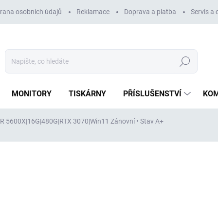
rana osobních údajů
Reklamace
Doprava a platba
Servis a
Hledat
MONITORY
TISKÁRNY
PŘÍSLUŠENSTVÍ
KO
0R 5600X|16G|480G|RTX 3070|Win11
Zánovní • Stav A+
ní
ZNAČKA:
MSI
19 470 Kč
17 
14 628 Kč
bez DPH