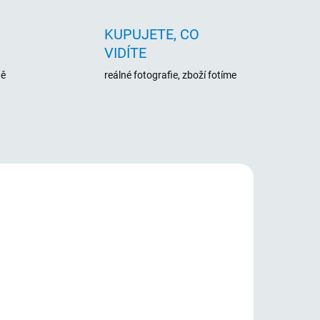
KUPUJETE, CO
VIDÍTE
ně
reálné fotografie, zboží fotíme
520
ADEM