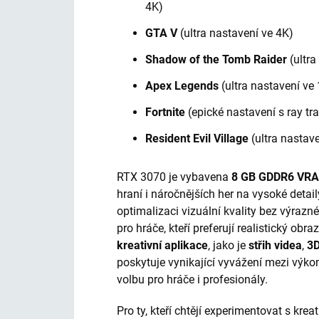
4K)
GTA V
(ultra nastavení ve 4K)
Shadow of the Tomb Raider
(ultra
Apex Legends
(ultra nastavení ve
Fortnite
(epické nastavení s ray t
Resident Evil Village
(ultra nastav
RTX 3070 je vybavena
8 GB GDDR6 VR
hraní i náročnějších her na vysoké detail
optimalizaci vizuální kvality bez výrazn
pro hráče, kteří preferují realistický obr
kreativní aplikace
, jako je
střih videa
,
3D
poskytuje vynikající vyvážení mezi výko
volbu pro hráče i profesionály.
Pro ty, kteří chtějí experimentovat s kre