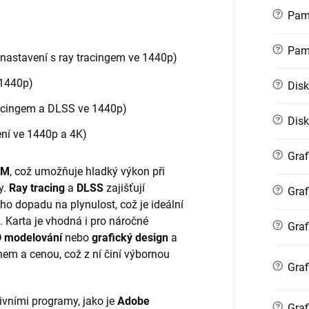
?
Pamě
?
Pam
 nastavení s ray tracingem ve 1440p)
 1440p)
?
Disk
racingem a DLSS ve 1440p)
?
Disk
ení ve 1440p a 4K)
?
Graf
AM
, což umožňuje hladký výkon při
y.
Ray tracing
a
DLSS
zajišťují
?
Graf
ého dopadu na plynulost, což je ideální
az. Karta je vhodná i pro náročné
?
Graf
 modelování
nebo
grafický design
a
nem a cenou, což z ní činí výbornou
?
Graf
ativními programy, jako je
Adobe
?
Graf