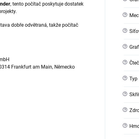
ender
, tento počítač poskytuje dostatek
rojekty.
?
Mec
estava dobře odvětraná, takže počítač
?
Síťo
?
Graf
GmbH
?
Čteč
60314 Frankfurt am Main, Německo
?
Typ 
?
Skří
?
Zdro
?
Hmo