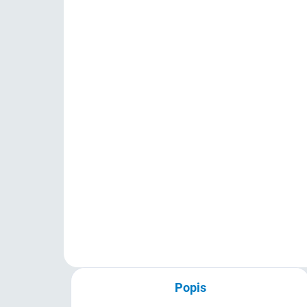
SKLADEM
(>5 KS)
Originální HP USB Česká
Or
klávesnice (použitá)
(po
150 Kč
15
124 Kč bez DPH
124
Do košíku
Klávesnice kancelářská, drátová,
Orig
česká lokalizace kláves, USB,
Fun
černá
24 
Popis