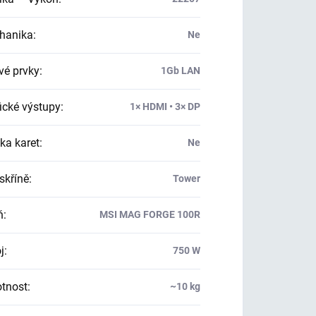
hanika
:
Ne
vé prvky
:
1Gb LAN
ické výstupy
:
1× HDMI • 3× DP
ka karet
:
Ne
skříně
:
Tower
ň
:
MSI MAG FORGE 100R
j
:
750 W
tnost
:
~10 kg