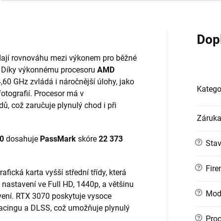
Dop
hledají rovnováhu mezi výkonem pro běžné
ci. Díky výkonnému procesoru
AMD
4,60 GHz zvládá i náročnější úlohy, jako
Katego
fotografií. Procesor má v
dů, což zaručuje plynulý chod i při
Záruk
70
dosahuje
PassMark
skóre
22 373
?
Sta
?
Fire
afická karta vyšší střední třídy, která
 nastavení ve Full HD, 1440p, a většinu
?
Mod
avení. RTX 3070 poskytuje vysoce
tracingu a DLSS, což umožňuje plynulý
?
Proc