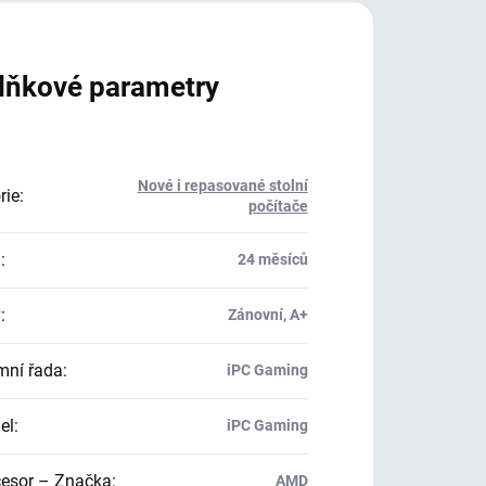
lňkové parametry
Nové i repasované stolní
rie
:
počítače
a
:
24 měsíců
v
:
Zánovní, A+
mní řada
:
iPC Gaming
el
:
iPC Gaming
esor – Značka
:
AMD