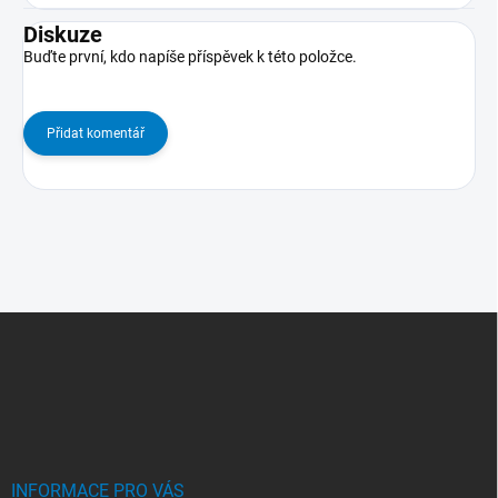
Diskuze
Buďte první, kdo napíše příspěvek k této položce.
Přidat komentář
Z
Á
P
A
T
Í
INFORMACE PRO VÁS