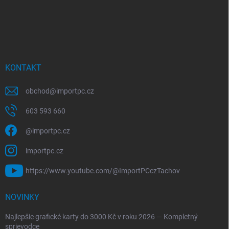
KONTAKT
obchod
@
importpc.cz
603 593 660
@importpc.cz
importpc.cz
https://www.youtube.com/@ImportPCczTachov
NOVINKY
Najlepšie grafické karty do 3000 Kč v roku 2026 — Kompletný
sprievodce