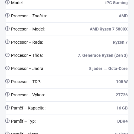
?
Model
:
iPC Gaming
?
Procesor – Značka
:
AMD
?
Procesor – Model
:
AMD Ryzen 7 5800X
?
Procesor – Řada
:
Ryzen 7
?
Procesor – Třída
:
7. Generace Ryzen (Zen 3)
?
Procesor – Jádra
:
8 jader → Octa-Core
?
Procesor – TDP
:
105 W
?
Procesor – Výkon
:
27726
?
Paměť – Kapacita
:
16 GB
?
Paměť – Typ
:
DDR4
?