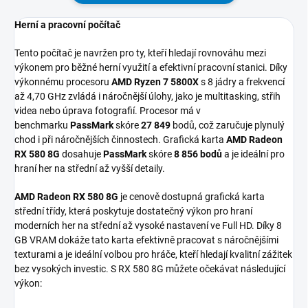
Herní a pracovní počítač
Tento počítač je navržen pro ty, kteří hledají rovnováhu mezi
výkonem pro běžné herní využití a efektivní pracovní stanici. Díky
výkonnému procesoru
AMD Ryzen 7 5800X
s 8 jádry a frekvencí
až 4,70 GHz zvládá i náročnější úlohy, jako je multitasking, střih
videa nebo úprava fotografií. Procesor má v
benchmarku
PassMark
skóre
27 849
bodů, což zaručuje plynulý
chod i při náročnějších činnostech. Grafická karta
AMD Radeon
RX 580 8G
dosahuje
PassMark
skóre
8 856 bodů
a je ideální pro
hraní her na střední až vyšší detaily.
AMD Radeon RX 580 8G
je cenově dostupná grafická karta
střední třídy, která poskytuje dostatečný výkon pro hraní
moderních her na střední až vysoké nastavení ve Full HD. Díky 8
GB VRAM dokáže tato karta efektivně pracovat s náročnějšími
texturami a je ideální volbou pro hráče, kteří hledají kvalitní zážitek
bez vysokých investic. S RX 580 8G můžete očekávat následující
výkon: