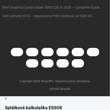
Best Graphics Cards Under 3000 CZK in 2026 — Complete Guide
Dell Latitude 5310 – repasovaný FHD notebook za 5000 Kč
Copyright 2026
ImportPC
. Všechna práva vyhrazena.
Vytvořil Shoptet
×
Splátková kalkulačka ESSOX