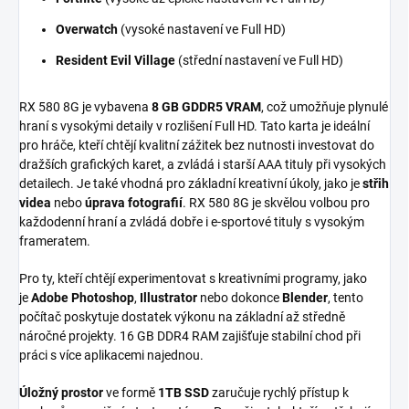
Overwatch
(vysoké nastavení ve Full HD)
Resident Evil Village
(střední nastavení ve Full HD)
RX 580 8G je vybavena
8 GB GDDR5 VRAM
, což umožňuje plynulé
hraní s vysokými detaily v rozlišení Full HD. Tato karta je ideální
pro hráče, kteří chtějí kvalitní zážitek bez nutnosti investovat do
dražších grafických karet, a zvládá i starší AAA tituly při vysokých
detailech. Je také vhodná pro základní kreativní úkoly, jako je
střih
videa
nebo
úprava fotografií
. RX 580 8G je skvělou volbou pro
každodenní hraní a zvládá dobře i e-sportové tituly s vysokým
frameratem.
Pro ty, kteří chtějí experimentovat s kreativními programy, jako
je
Adobe Photoshop
,
Illustrator
nebo dokonce
Blender
, tento
počítač poskytuje dostatek výkonu na základní až středně
náročné projekty. 16 GB DDR4 RAM zajišťuje stabilní chod při
práci s více aplikacemi najednou.
Úložný prostor
ve formě
1TB SSD
zaručuje rychlý přístup k