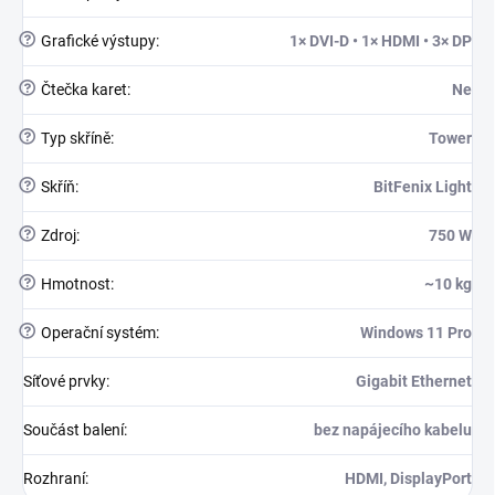
?
Grafické výstupy
:
1× DVI-D • 1× HDMI • 3× DP
?
Čtečka karet
:
Ne
?
Typ skříně
:
Tower
?
Skříň
:
BitFenix Light
?
Zdroj
:
750 W
?
Hmotnost
:
~10 kg
?
Operační systém
:
Windows 11 Pro
Síťové prvky
:
Gigabit Ethernet
Součást balení
:
bez napájecího kabelu
Rozhraní
:
HDMI, DisplayPort