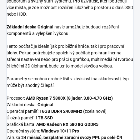
souborům a svižný start systému. Pro uživatele, kteří potřebují
více místa, je zde možnost rozšíření úložného prostoru o další SSD
nebo HDD.
Základní deska Originál
navíc umožňuje budoucí rozšíření
komponentů a vylepšení výkonu.
Tento počítač je ideální jak pro běžné hráče, tak i pro pracovní
úlohy. Pokud potřebujete spolehlivý počítač pro hraní her na
střední nastavení nebo pro práci s grafikou, multimediální tvorbou
či lehčími 3D úlohami, bude tento model skvělou volbou.
Parametry se mohou drobně lišit v závislosti na skladovosti, typ
může být shodný či lepší.
Procesor:
AMD Ryzen 7 5800X (8 jader, 3,80-4,70 GHz)
Základní deska:
Originál
Operační paměť:
16GB DDR4 2400MHz
(zcela nové)
Úložná paměť:
1TB SSD
Grafická karta:
AMD Radeon RX 580 8G GDDR5
Operační systém:
Windows 10/11 Pro
Záruka:
24 měsíců, bezplatné záruční svozy PPL po celé ČR