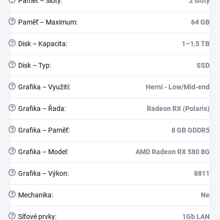
Paměť – Sloty
:
2 sloty
?
Paměť – Maximum
:
64 GB
?
Disk – Kapacita
:
1–1,5 TB
?
Disk – Typ
:
SSD
?
Grafika – Využití
:
Herní - Low/Mid-end
?
Grafika – Řada
:
Radeon RX (Polaris)
?
Grafika – Paměť
:
8 GB GDDR5
?
Grafika – Model
:
AMD Radeon RX 580 8G
?
Grafika – Výkon
:
8811
?
Mechanika
:
Ne
?
Síťové prvky
:
1Gb LAN