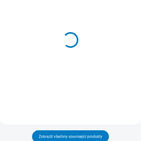
SKLADEM
SKLADEM
(>5 KS)
(>5 KS)
Originální HP USB Česká
Originální HP USB myš
klávesnice (použitá)
(použitá)
150 Kč
150 Kč
124 Kč bez DPH
124 Kč bez DPH
Do košíku
Do košíku
Klávesnice kancelářská, drátová,
Originální HP USB myš (použitá).
česká lokalizace kláves, USB,
Funkční použitá USB myš. Záruka
černá
24 měsíců.
Zobrazit všechny související produkty