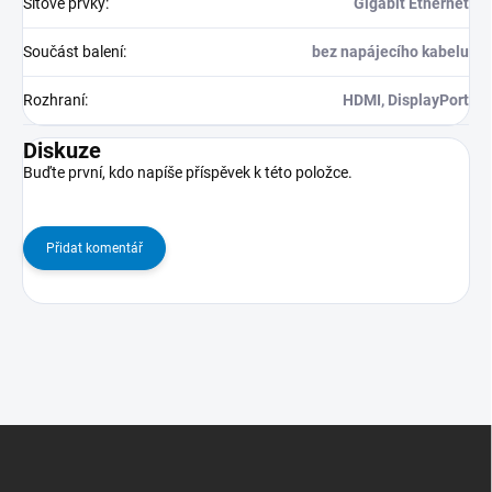
Síťové prvky
:
Gigabit Ethernet
Součást balení
:
bez napájecího kabelu
Rozhraní
:
HDMI, DisplayPort
Diskuze
Buďte první, kdo napíše příspěvek k této položce.
Přidat komentář
Z
Á
P