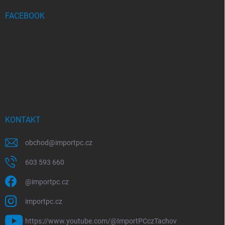
FACEBOOK
KONTAKT
obchod
@
importpc.cz
603 593 660
@importpc.cz
importpc.cz
https://www.youtube.com/@ImportPCczTachov