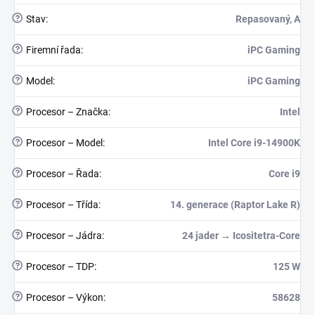
?
Stav
:
Repasovaný, A
?
Firemní řada
:
iPC Gaming
?
Model
:
iPC Gaming
?
Procesor – Značka
:
Intel
?
Procesor – Model
:
Intel Core i9-14900K
?
Procesor – Řada
:
Core i9
?
Procesor – Třída
:
14. generace (Raptor Lake R)
?
Procesor – Jádra
:
24 jader → Icositetra-Core
?
Procesor – TDP
:
125 W
?
Procesor – Výkon
:
58628