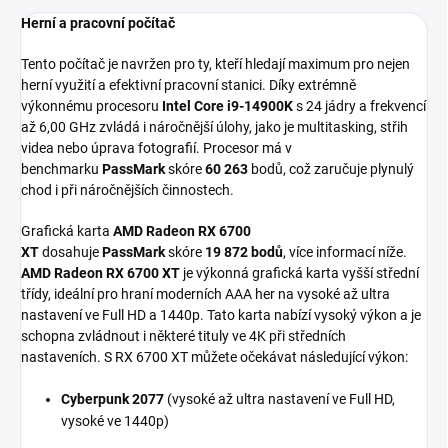
Herní a pracovní počítač
Tento počítač je navržen pro ty, kteří hledají maximum pro nejen
herní využití a efektivní pracovní stanici. Díky extrémně
výkonnému procesoru
Intel Core i9-14900K
s 24 jádry a frekvencí
až 6,00 GHz zvládá i náročnější úlohy, jako je multitasking, střih
videa nebo úprava fotografií. Procesor má v
benchmarku
PassMark
skóre
60 263
bodů, což zaručuje plynulý
chod i při náročnějších činnostech.
Grafická karta
AMD Radeon RX 6700
XT
dosahuje
PassMark
skóre
19 872 bodů
, více informací níže.
AMD Radeon RX 6700 XT
je výkonná grafická karta vyšší střední
třídy, ideální pro hraní moderních AAA her na vysoké až ultra
nastavení ve Full HD a 1440p. Tato karta nabízí vysoký výkon a je
schopna zvládnout i některé tituly ve 4K při středních
nastaveních. S RX 6700 XT můžete očekávat následující výkon:
Cyberpunk 2077
(vysoké až ultra nastavení ve Full HD,
vysoké ve 1440p)