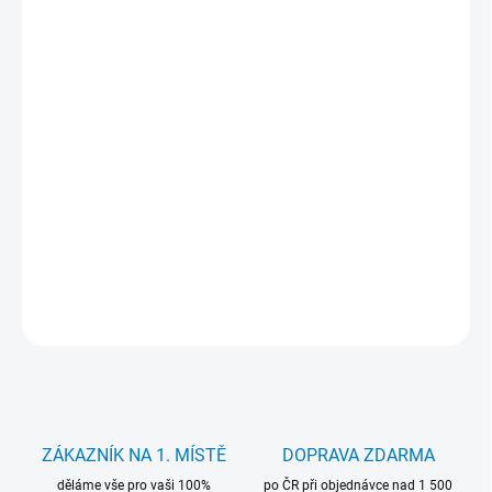
25 198 Kč
bez DPH
Měrná
VYPRODÁNO
cena:
VOLBA
OPERAČNÍHO
?
SYSTÉMU
KANCELÁŘSKÝ
?
SOFTWARE
Intel Core i9-14900K (24×3.20-6.00 GHz), 32GB DDR4, 1TB SSD,
AMD Radeon RX 6700 XT, Windows 11 Pro
DETAILNÍ INFORMACE
ZEPTAT SE
HLÍDAT
ZÁKAZNÍK NA 1. MÍSTĚ
DOPRAVA ZDARMA
děláme vše pro vaši 100%
po ČR při objednávce nad 1 500