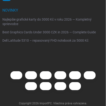
NOVINKY
Najlepšie grafické karty do 3000 Kč v roku 2026 — Kompletný
sprievodce
Best Graphics Cards Under 3000 CZK in 2026 — Complete Guide
Dell Latitude 5310 – repasovaný FHD notebook za 5000 Kč
Copyright 2026
ImportPC
. Všechna práva vyhrazena.