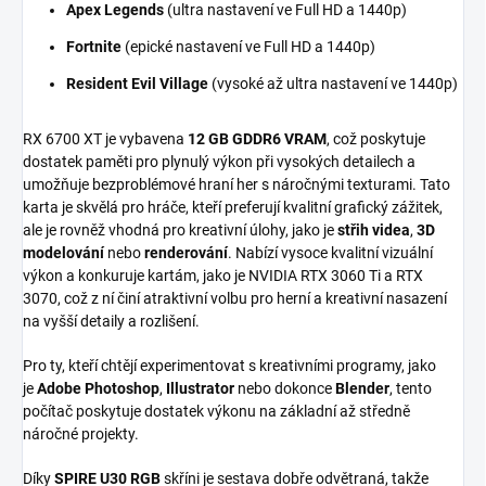
Apex Legends
(ultra nastavení ve Full HD a 1440p)
Fortnite
(epické nastavení ve Full HD a 1440p)
Resident Evil Village
(vysoké až ultra nastavení ve 1440p)
RX 6700 XT je vybavena
12 GB GDDR6 VRAM
, což poskytuje
dostatek paměti pro plynulý výkon při vysokých detailech a
umožňuje bezproblémové hraní her s náročnými texturami. Tato
karta je skvělá pro hráče, kteří preferují kvalitní grafický zážitek,
ale je rovněž vhodná pro kreativní úlohy, jako je
střih videa
,
3D
modelování
nebo
renderování
. Nabízí vysoce kvalitní vizuální
výkon a konkuruje kartám, jako je NVIDIA RTX 3060 Ti a RTX
3070, což z ní činí atraktivní volbu pro herní a kreativní nasazení
na vyšší detaily a rozlišení.
Pro ty, kteří chtějí experimentovat s kreativními programy, jako
je
Adobe Photoshop
,
Illustrator
nebo dokonce
Blender
, tento
počítač poskytuje dostatek výkonu na základní až středně
náročné projekty.
Díky
SPIRE U30 RGB
skříni je sestava dobře odvětraná, takže