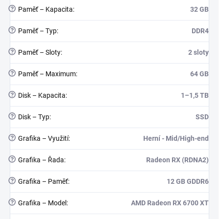
?
Paměť – Kapacita
:
32 GB
?
Paměť – Typ
:
DDR4
?
Paměť – Sloty
:
2 sloty
?
Paměť – Maximum
:
64 GB
?
Disk – Kapacita
:
1–1,5 TB
?
Disk – Typ
:
SSD
?
Grafika – Využití
:
Herní - Mid/High-end
?
Grafika – Řada
:
Radeon RX (RDNA2)
?
Grafika – Paměť
:
12 GB GDDR6
?
Grafika – Model
:
AMD Radeon RX 6700 XT