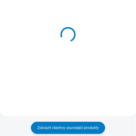
SKLADEM
SKLADEM
(>5 KS)
(>5 KS)
Originální HP USB Česká
Originální HP USB myš
klávesnice (použitá)
(použitá)
150 Kč
150 Kč
124 Kč bez DPH
124 Kč bez DPH
Do košíku
Do košíku
Klávesnice kancelářská, drátová,
Originální HP USB myš (použitá).
česká lokalizace kláves, USB,
Funkční použitá USB myš. Záruka
černá
24 měsíců.
Zobrazit všechny související produkty