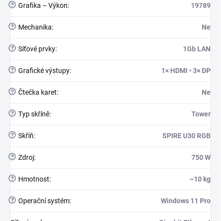
?
Grafika – Výkon
:
19789
?
Mechanika
:
Ne
?
Síťové prvky
:
1Gb LAN
?
Grafické výstupy
:
1× HDMI • 3× DP
?
Čtečka karet
:
Ne
?
Typ skříně
:
Tower
?
Skříň
:
SPIRE U30 RGB
?
Zdroj
:
750 W
?
Hmotnost
:
~10 kg
?
Operační systém
:
Windows 11 Pro