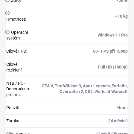
?
Zdroj
:
750 W
?
~10 kg
Hmotnost
:
?
Operační
Windows 11 Pro
systém
:
Cílové FPS
:
60+ FPS při 1080p
Cílové
Full HD (1080p)
rozlišení
:
NTB / PC -
GTA V, The Witcher 3, Apex Legends, Fortnite,
Doporučeno
Overwatch 2, CS2, World of Warcraft
pro hru
:
Použití
:
Hraní
Záruka
:
24 měsíců