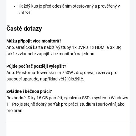
Každý kus je před odesláním otestovaný a prověřený v
zátěži.
Časté dotazy
Můžu připojit více monitorů?
Ano. Grafická karta nabízí výstupy 1× DVI-D, 1× HDMI a 3× DP,
takže zvládnete zapojit více monitorů najednou.
Půjde počítač později vylepšit?
Ano. Prostorná Tower skříň a 750W zdroj dávají rezervu pro
budoucí upgrade, například větší úložiště.
Zvládne i běžnou práci?
Rozhodně. Díky 16 GB paměti, rychlému SSD a systému Windows
11 Pro je stejně dobrý parťák pro práci, studium i surfování jako
pro hraní.