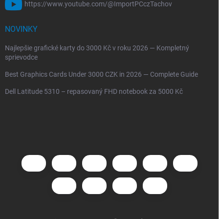
https://www.youtube.com/@ImportPCczTachov
NOVINKY
Najlepšie grafické karty do 3000 Kč v roku 2026 — Kompletný
sprievodce
Best Graphics Cards Under 3000 CZK in 2026 — Complete Guide
Dell Latitude 5310 – repasovaný FHD notebook za 5000 Kč