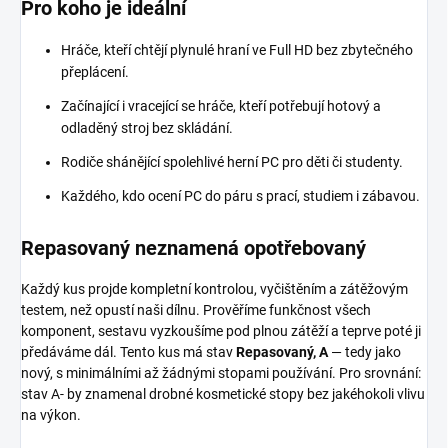
Pro koho je ideální
Hráče, kteří chtějí plynulé hraní ve Full HD bez zbytečného
přeplácení.
Začínající i vracející se hráče, kteří potřebují hotový a
odladěný stroj bez skládání.
Rodiče shánějící spolehlivé herní PC pro děti či studenty.
Každého, kdo ocení PC do páru s prací, studiem i zábavou.
Repasovaný neznamená opotřebovaný
Každý kus projde kompletní kontrolou, vyčištěním a zátěžovým
testem, než opustí naši dílnu. Prověříme funkčnost všech
komponent, sestavu vyzkoušíme pod plnou zátěží a teprve poté ji
předáváme dál. Tento kus má stav
Repasovaný, A
— tedy jako
nový, s minimálními až žádnými stopami používání. Pro srovnání:
stav A- by znamenal drobné kosmetické stopy bez jakéhokoli vlivu
na výkon.