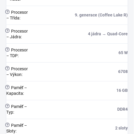
?
Procesor
9. generace (Coffee Lake R)
– Třída
:
?
Procesor
4 jádra → Quad-Core
– Jádra
:
?
Procesor
65 W
– TDP
:
?
Procesor
6708
– Výkon
:
?
Paměť –
16 GB
Kapacita
:
?
Paměť –
DDR4
Typ
:
?
Paměť –
2 sloty
Sloty
: