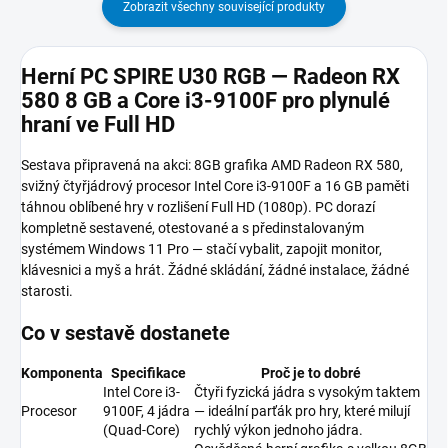
Zobrazit všechny související produkty
Herní PC SPIRE U30 RGB — Radeon RX
580 8 GB a Core i3-9100F pro plynulé
hraní ve Full HD
Sestava připravená na akci: 8GB grafika AMD Radeon RX 580,
svižný čtyřjádrový procesor Intel Core i3-9100F a 16 GB paměti
táhnou oblíbené hry v rozlišení Full HD (1080p). PC dorazí
kompletně sestavené, otestované a s předinstalovaným
systémem Windows 11 Pro — stačí vybalit, zapojit monitor,
klávesnici a myš a hrát. Žádné skládání, žádné instalace, žádné
starosti.
Co v sestavě dostanete
Komponenta
Specifikace
Proč je to dobré
Intel Core i3-
Čtyři fyzická jádra s vysokým taktem
Procesor
9100F, 4 jádra
— ideální parťák pro hry, které milují
(Quad-Core)
rychlý výkon jednoho jádra.