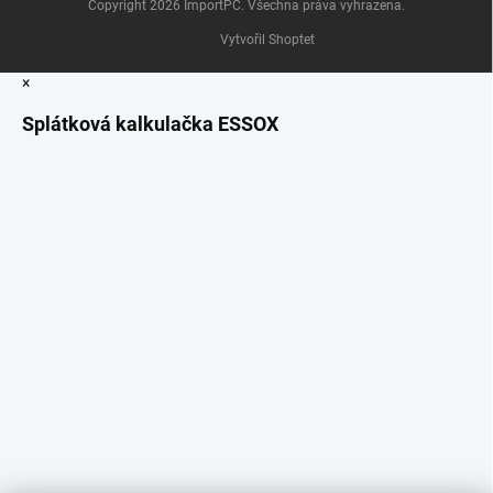
Copyright 2026
ImportPC
. Všechna práva vyhrazena.
Vytvořil Shoptet
×
Splátková kalkulačka ESSOX