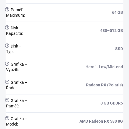
?
Paměť –
64 GB
Maximum
:
?
Disk –
480–512 GB
Kapacita
:
?
Disk –
SSD
Typ
:
?
Grafika –
Herní - Low/Mid-end
Využití
:
?
Grafika –
Radeon RX (Polaris)
Řada
:
?
Grafika –
8 GB GDDR5
Paměť
:
?
Grafika –
AMD Radeon RX 580 8G
Model
: