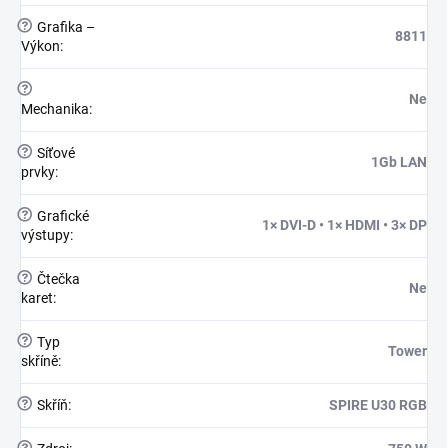
?
Grafika –
8811
Výkon
:
?
Ne
Mechanika
:
?
Síťové
1Gb LAN
prvky
:
?
Grafické
1× DVI-D • 1× HDMI • 3× DP
výstupy
:
?
Čtečka
Ne
karet
:
?
Typ
Tower
skříně
:
?
Skříň
:
SPIRE U30 RGB