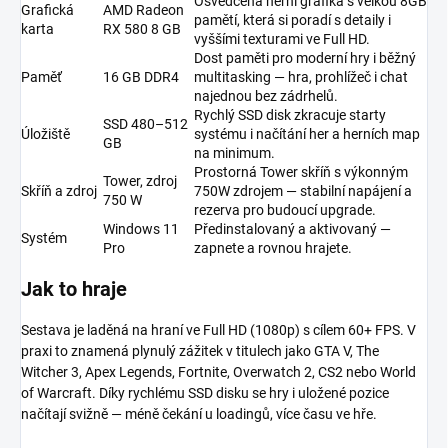
Osvědčená herní grafika s velkou 8GB
Grafická
AMD Radeon
pamětí, která si poradí s detaily i
karta
RX 580 8 GB
vyššími texturami ve Full HD.
Dost paměti pro moderní hry i běžný
Paměť
16 GB DDR4
multitasking — hra, prohlížeč i chat
najednou bez zádrhelů.
Rychlý SSD disk zkracuje starty
SSD 480–512
Úložiště
systému i načítání her a herních map
GB
na minimum.
Prostorná Tower skříň s výkonným
Tower, zdroj
Skříň a zdroj
750W zdrojem — stabilní napájení a
750 W
rezerva pro budoucí upgrade.
Windows 11
Předinstalovaný a aktivovaný —
Systém
Pro
zapnete a rovnou hrajete.
Jak to hraje
Sestava je laděná na hraní ve Full HD (1080p) s cílem 60+ FPS. V
praxi to znamená plynulý zážitek v titulech jako GTA V, The
Witcher 3, Apex Legends, Fortnite, Overwatch 2, CS2 nebo World
of Warcraft. Díky rychlému SSD disku se hry i uložené pozice
načítají svižně — méně čekání u loadingů, více času ve hře.