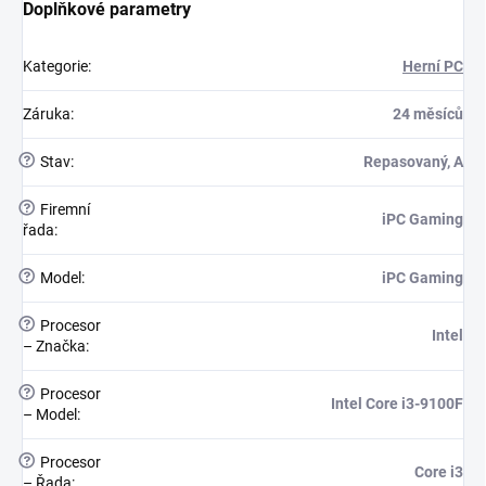
Doplňkové parametry
Kategorie
:
Herní PC
Záruka
:
24 měsíců
?
Stav
:
Repasovaný, A
?
Firemní
iPC Gaming
řada
:
?
Model
:
iPC Gaming
?
Procesor
Intel
– Značka
:
?
Procesor
Intel Core i3-9100F
– Model
:
?
Procesor
Core i3
– Řada
: