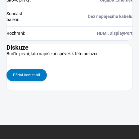
Síťové prvky
:
Gigabit Ethernet
Součást
bez napájecího kabelu
balení
:
Rozhraní
:
HDMI, DisplayPort
Diskuze
Buďte první, kdo napíše příspěvek k této položce.
Přidat komentář
Z
Á