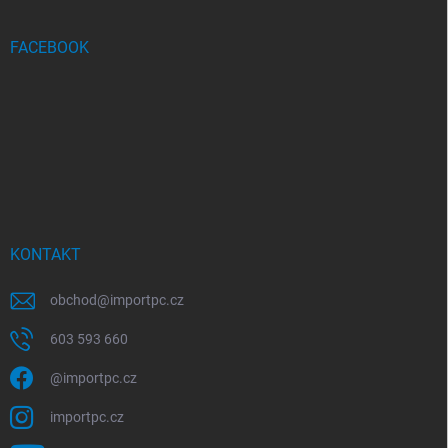
FACEBOOK
KONTAKT
obchod
@
importpc.cz
603 593 660
@importpc.cz
importpc.cz