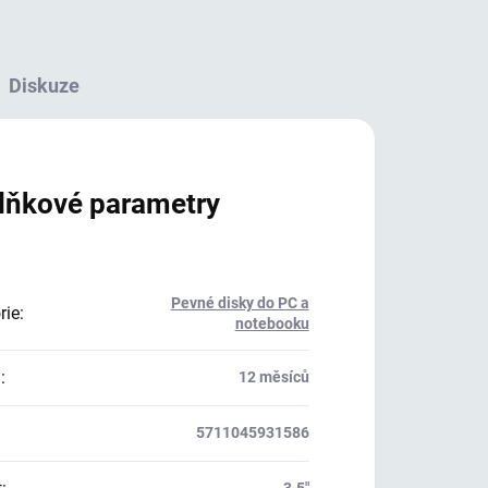
Diskuze
lňkové parametry
Pevné disky do PC a
rie
:
notebooku
a
:
12 měsíců
5711045931586