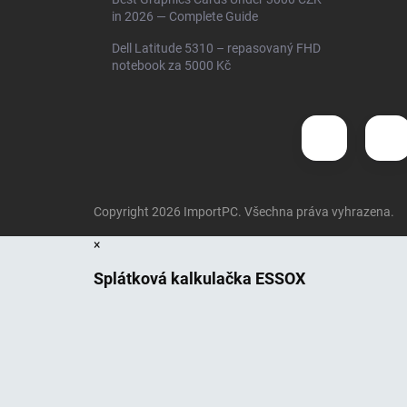
in 2026 — Complete Guide
Dell Latitude 5310 – repasovaný FHD
notebook za 5000 Kč
Copyright 2026
ImportPC
. Všechna práva vyhrazena.
×
Splátková kalkulačka ESSOX