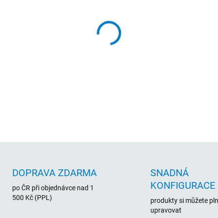
cena:
320GB pevný disk Hitachi De
rozhraním SATA II. Spolehliv
DETAILNÍ INFORMACE
DOPRAVA ZDARMA
SNADNÁ
KONFIGURACE
po ČR při objednávce nad 1
500 Kč (PPL)
produkty si můžete pl
upravovat