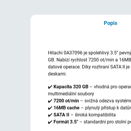
Popis
Hitachi 0A37096 je spolehlivý 3.5" pevn
GB. Nabízí rychlost 7200 ot/min a 16MB
datové operace. Díky rozhraní SATA II je
deskami.
✔️
Kapacita 320 GB
– vhodná pro opera
multimediální soubory
✔️
7200 ot/min
– svižná odezva systém
✔️
16MB cache
– plynulý přístup k dat
✔️
SATA II
– široká kompatibilita
✔️
Formát 3.5"
– standardní pro stolní p