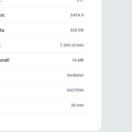
t
:
3.5"
ní
:
SATA II
ta
:
320 GB
:
7.200 ot/min
aměť
:
16 MB
Deskstar
0A37096
26 mm