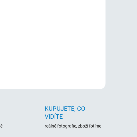
skstar 3.5" s 7200 ot/min, 16MB cache a
é řešení pro běžné použití v desktopových PC.
ZEPTAT SE
HLÍDAT
KUPUJETE, CO
VIDÍTE
ně
reálné fotografie, zboží fotíme