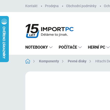
Přejít
Kontakt
Prodejna
Obchodní podmínky
Och
na
obsah
NOTEBOOKY
POČÍTAČE
HERNÍ PC
Domů
Komponenty
Pevné disky
Hitachi D
Neohodnoceno
Podrobnosti hodn