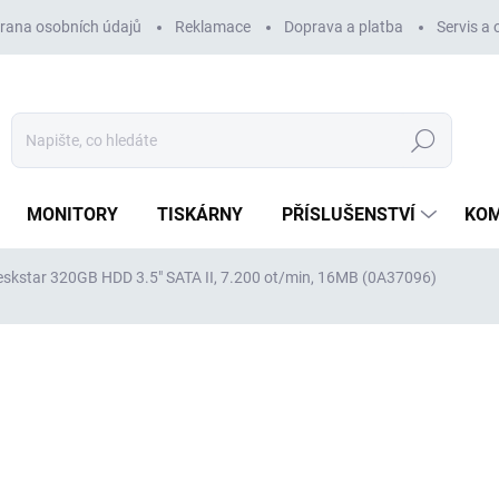
rana osobních údajů
Reklamace
Doprava a platba
Servis a
Hledat
MONITORY
TISKÁRNY
PŘÍSLUŠENSTVÍ
KO
eskstar 320GB HDD 3.5" SATA II, 7.200 ot/min, 16MB (0A37096)
ocení
ZNAČKA:
HITACHI
289 Kč
239 Kč bez DPH
Měrná
VYPRODÁNO