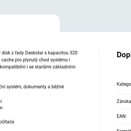
ý disk z řady Deskstar s kapacitou 320
Dop
 cache pro plynulý chod systému i
 kompatibilní i se staršími základními
Katego
ční systém, dokumenty a běžné
u
Záruk
ům
EAN
:
očítače