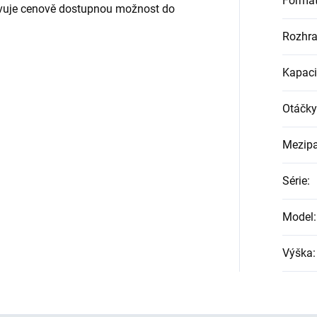
Formá
vuje cenově dostupnou možnost do
Rozhra
Kapaci
Otáčky
Mezip
Série
:
Model
:
Výška
: