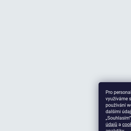
Pro personal
využíváme s
používání we
dalšími údaj
„Souhlasím“
údajů
a
coo
analytiky.