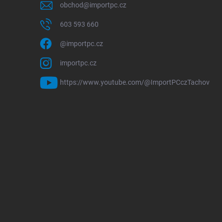
obchod
@
importpc.cz
603 593 660
@importpc.cz
importpc.cz
https://www.youtube.com/@ImportPCczTachov