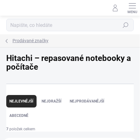
Přejít
na
obsah
Hledat
Prodávané značky
Hitachi – repasované notebooky a
počítače
Ř
a
NEJLEVNĚJŠÍ
NEJDRAŽŠÍ
NEJPRODÁVANĚJŠÍ
z
e
ABECEDNĚ
n
í
p
7
položek celkem
r