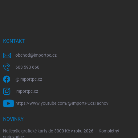
KONTAKT
obchod
@
importpc.cz
603 593 660
@importpc.cz
importpc.cz
https://www.youtube.com/@ImportPCczTachov
NOVINKY
Najlepšie grafické karty do 3000 Kč v roku 2026 — Kompletný
sprievodce