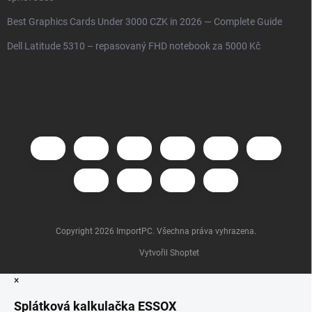
Best Graphics Cards Under 3000 CZK in 2026 — Complete Guide
Dell Latitude 5310 – repasovaný FHD notebook za 5000 Kč
Copyright 2026
ImportPC
. Všechna práva vyhrazena.
Vytvořil Shoptet
×
Splátková kalkulačka ESSOX