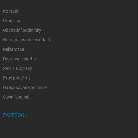
v
ý
Kontakt
p
i
Prodejna
s
u
Obchodní podmínky
Ochrana osobních údajů
Reklamace
Doprava a platba
Servis a opravy
Proč právě my
O repasované technice
Slovník pojmů
FACEBOOK