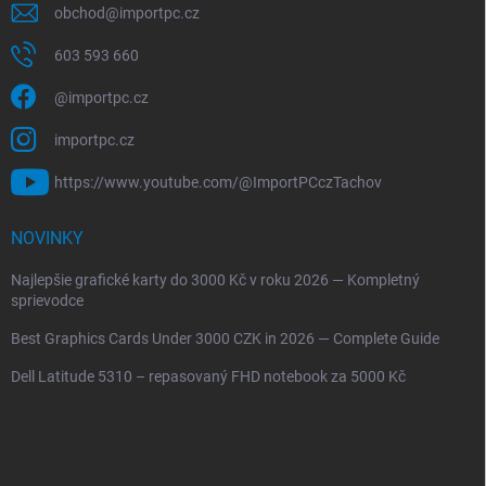
obchod
@
importpc.cz
603 593 660
@importpc.cz
importpc.cz
https://www.youtube.com/@ImportPCczTachov
NOVINKY
Najlepšie grafické karty do 3000 Kč v roku 2026 — Kompletný
sprievodce
Best Graphics Cards Under 3000 CZK in 2026 — Complete Guide
Dell Latitude 5310 – repasovaný FHD notebook za 5000 Kč