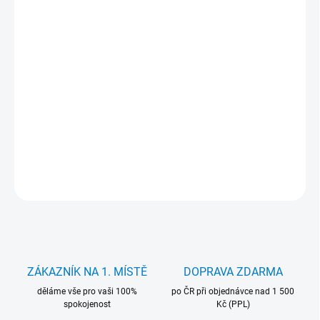
cena:
MŮŽEME
DORUČIT DO:
12.8.2026
−
+
Přidat do košíku
Klávesnice Movano. pro notebooky Asus. Záruka 24 měsíců.
DETAILNÍ INFORMACE
ZEPTAT SE
HLÍDAT
ZÁKAZNÍK NA 1. MÍSTĚ
DOPRAVA ZDARMA
děláme vše pro vaši 100%
po ČR při objednávce nad 1 500
spokojenost
Kč (PPL)