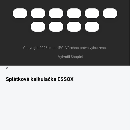
Copyright 2026
ImportPC
. Všechna práva vyhrazena.
Vytvořil Shoptet
×
Splátková kalkulačka ESSOX