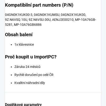
Kompatibilní part numbers (P/N)
04GN0K1KUK00-3, 04GN0K1KUMSU, 04GN2X1KUK00,
9Z.N6VSQ.10U, 9Z.N6VSU.00U, AENJ2E00210, MP-10A76GB-
5281, MP-10A76GB6886
Obsah balení
1x klávesnice
Proč koupit u ImportPC?
Záruka 24 měsíců
Rychlé doručení po celé ČR
Kvalitní náhradní díly
Doplňkové parametry