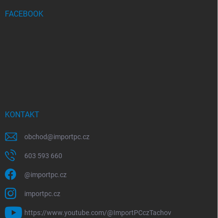
FACEBOOK
KONTAKT
obchod
@
importpc.cz
603 593 660
@importpc.cz
importpc.cz
https://www.youtube.com/@ImportPCczTachov