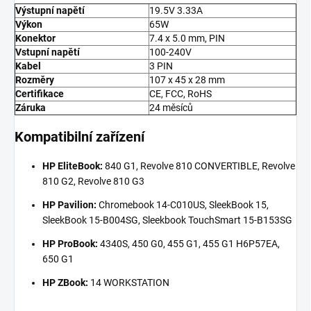
Výstupní napětí
19.5V 3.33A
Výkon
65W
Konektor
7.4 x 5.0 mm, PIN
Vstupní napětí
100-240V
Kabel
3 PIN
Rozměry
107 x 45 x 28 mm
Certifikace
CE, FCC, RoHS
Záruka
24 měsíců
Kompatibilní zařízení
HP EliteBook:
840 G1, Revolve 810 CONVERTIBLE, Revolve
810 G2, Revolve 810 G3
HP Pavilion:
Chromebook 14-C010US, SleekBook 15,
SleekBook 15-B004SG, Sleekbook TouchSmart 15-B153SG
HP ProBook:
4340S, 450 G0, 455 G1, 455 G1 H6P57EA,
650 G1
HP ZBook:
14 WORKSTATION