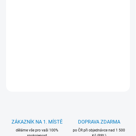
cena:
MŮŽEME
DORUČIT DO:
12.8.2026
−
+
Přidat do košíku
Nabíječka Mitsu 19.5V 3.33A 65W. pro notebooky HP. Záruka 24
měsíců.
DETAILNÍ INFORMACE
ZEPTAT SE
HLÍDAT
ZÁKAZNÍK NA 1. MÍSTĚ
DOPRAVA ZDARMA
děláme vše pro vaši 100%
po ČR při objednávce nad 1 500
spokojenost
Kč (PPL)