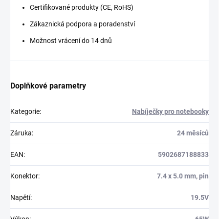
Certifikované produkty (CE, RoHS)
Zákaznická podpora a poradenství
Možnost vrácení do 14 dnů
Doplňkové parametry
Kategorie
:
Nabíječky pro notebooky
Záruka
:
24 měsíců
EAN
:
5902687188833
Konektor
:
7.4 x 5.0 mm, pin
Napětí
:
19.5V
Výkon
:
65W