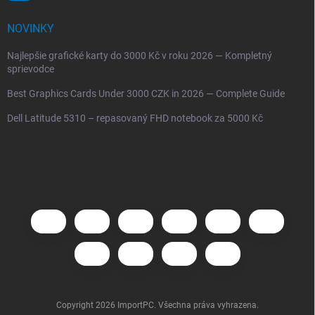
NOVINKY
Najlepšie grafické karty do 3000 Kč v roku 2026 — Kompletný
sprievodce
Best Graphics Cards Under 3000 CZK in 2026 — Complete Guide
Dell Latitude 5310 – repasovaný FHD notebook za 5000 Kč
Copyright 2026
ImportPC
. Všechna práva vyhrazena.