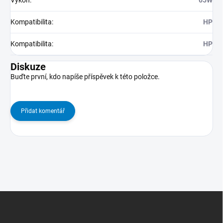
Kompatibilita
:
HP
Kompatibilita
:
HP
Diskuze
Buďte první, kdo napíše příspěvek k této položce.
Přidat komentář
Z
Á
P