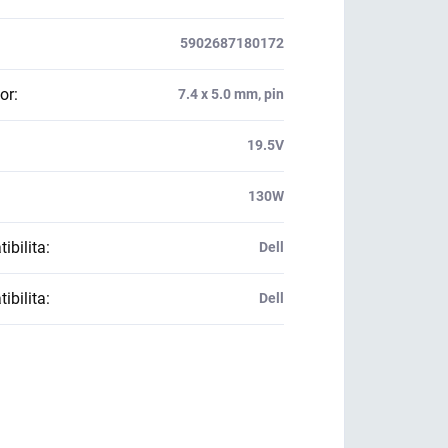
5902687180172
or
:
7.4 x 5.0 mm, pin
:
19.5V
130W
ibilita
:
Dell
ibilita
:
Dell