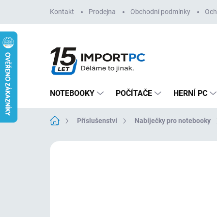
Přejít
Kontakt
Prodejna
Obchodní podmínky
Och
na
obsah
NOTEBOOKY
POČÍTAČE
HERNÍ PC
Domů
Příslušenství
Nabíječky pro notebooky
Neohodnoceno
Podrobnosti hodn