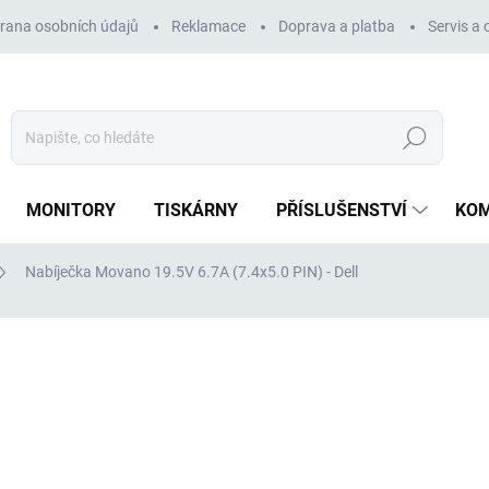
rana osobních údajů
Reklamace
Doprava a platba
Servis a
Hledat
MONITORY
TISKÁRNY
PŘÍSLUŠENSTVÍ
KO
Nabíječka Movano 19.5V 6.7A (7.4x5.0 PIN) - Dell
ocení
ZNAČKA:
MOVANO
889 Kč
735 Kč bez DPH
Měrná
SKLADEM
(2 KS)