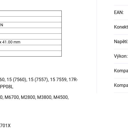
EAN
:
IN
Konekt
Napětí
 x 41.00 mm
Výkon
:
Kompat
0, 15 (7560), 15 (7557), 15 7559, 17R-
Kompat
, PP08L
, M6700, M2800, M3800, M4500,
L701X