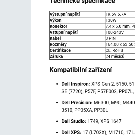
Technické specifikace
Výstupní napětí
19.5V 6.7A
Výkon
130W
Konektor
7.4 x 5.0 mm, P
Vstupní napětí
100-240V
Kabel
3 PIN
Rozměry
164.00 x 63.50
Certifikace
CE, RoHS
Záruka
24 měsíců
Kompatibilní zařízení
Dell Inspiron:
XPS Gen 2, 5150, 516
SE (7720), P57F, P57F002, PP07L
Dell Precision:
M6300, M90, M4400
3510, PP05XA, PP30L
Dell Studio:
1749, XPS 1647
Dell XPS:
17 (L702X), M1710, 17 