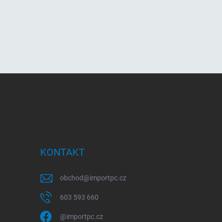
KONTAKT
obchod
@
importpc.cz
603 593 660
@importpc.cz