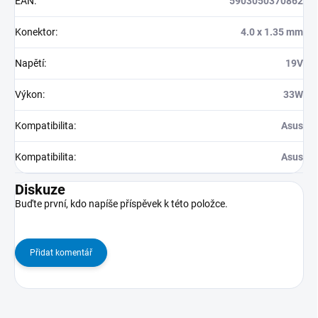
EAN
:
5903050370862
Konektor
:
4.0 x 1.35 mm
Napětí
:
19V
Výkon
:
33W
Kompatibilita
:
Asus
Kompatibilita
:
Asus
Diskuze
Buďte první, kdo napíše příspěvek k této položce.
Přidat komentář