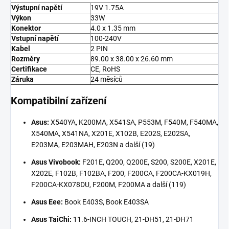
Výstupní napětí
19V 1.75A
Výkon
33W
Konektor
4.0 x 1.35 mm
Vstupní napětí
100-240V
Kabel
2 PIN
Rozměry
89.00 x 38.00 x 26.60 mm
Certifikace
CE, RoHS
Záruka
24 měsíců
Kompatibilní zařízení
Asus:
X540YA, K200MA, X541SA, P553M, F540M, F540MA,
X540MA, X541NA, X201E, X102B, E202S, E202SA,
E203MA, E203MAH, E203N a další (19)
Asus Vivobook:
F201E, Q200, Q200E, S200, S200E, X201E,
X202E, F102B, F102BA, F200, F200CA, F200CA-KX019H,
F200CA-KX078DU, F200M, F200MA a další (119)
Asus Eee:
Book E403S, Book E403SA
Asus TaiChi:
11.6-INCH TOUCH, 21-DH51, 21-DH71