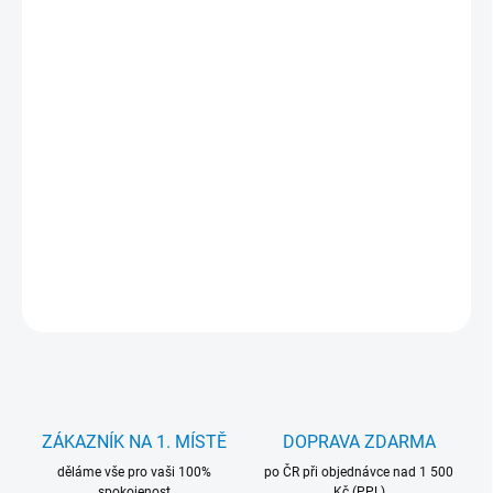
cena:
MŮŽEME
DORUČIT DO:
12.8.2026
−
+
Přidat do košíku
Nabíječka Movano 19V 1.75A 33W. pro notebooky Asus. Záruka
24 měsíců.
DETAILNÍ INFORMACE
ZEPTAT SE
HLÍDAT
ZÁKAZNÍK NA 1. MÍSTĚ
DOPRAVA ZDARMA
děláme vše pro vaši 100%
po ČR při objednávce nad 1 500
spokojenost
Kč (PPL)