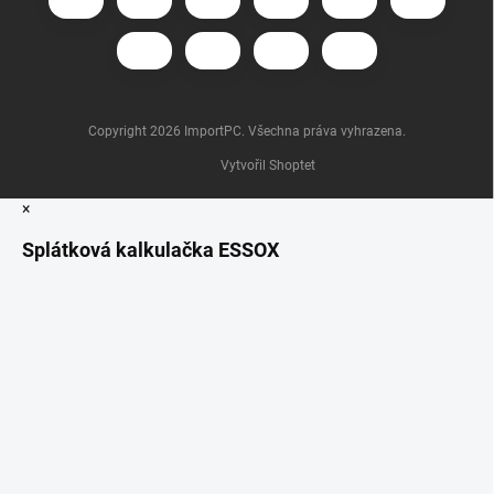
Copyright 2026
ImportPC
. Všechna práva vyhrazena.
Vytvořil Shoptet
×
Splátková kalkulačka ESSOX