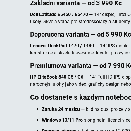
Zakladni varianta — od 3 990 Kc
Dell Latitude E5450 / E5470
— 14" displej, Intel
ukoly. Skvela volba pro stredoskolaky a student
Doporucena varianta — od 5 990 Kc
Lenovo ThinkPad T470 / T480
— 14" IPS displej
konstrukce a skvela klavesnice. Idealni pro vyso
Premiumova varianta — od 7 990 K
HP EliteBook 840 G5 / G6
— 14" Full HD IPS displ
narocnejsi ulohy jako video, graficky design neb
Co dostanete s kazdym noteb
Zaruka 24 mesicu
— klid na dusi pro cely sk
Windows 10/11 Pro
s originalni licenci v c
Doprava zdarma
pri objednavce nad 2 000