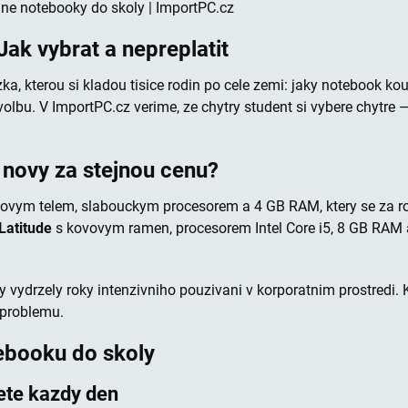
ne notebooky do skoly | ImportPC.cz
ak vybrat a nepreplatit
zka, kterou si kladou tisice rodin po cele zemi: jaky notebook ko
lbu. V ImportPC.cz verime, ze chytry student si vybere chytre —
novy za stejnou cenu?
stovym telem, slabouckym procesorem a 4 GB RAM, ktery se za ro
 Latitude
s kovovym ramen, procesorem Intel Core i5, 8 GB RAM a
y vydrzely roky intenzivniho pouzivani v korporatnim prostredi.
 problemu.
tebooku do skoly
ete kazdy den