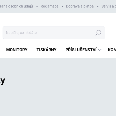
rana osobních údajů
Reklamace
Doprava a platba
Servis a
Hledat
MONITORY
TISKÁRNY
PŘÍSLUŠENSTVÍ
KO
ty