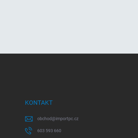
KONTAKT
obchod
@
importpc.cz
603 593 660