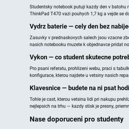
Studentsky notebook putuji kazdy den v batohu m
ThinkPad T470 vazi pouhych 1,7 kg a vejde se do
Vydrz baterie — cely den bez nabij
Zasuvky v prednaskovych salech jsou vzacne zbozi
nasich notebooku muzete k objednavce pridat no
Vykon — co student skutecne potre
Pro psani referatu, prohlizeni webu, praci s tabu
konfigurace, kterou najdete u vetsiny nasich rep
Klavesnice — budete na ni psat hod
Tohle je cast, kterou vetsina lidi pri nakupu pr
nejlepsich na trhu — kazdy stisk je presny, priemn
Nase doporuceni pro studenty