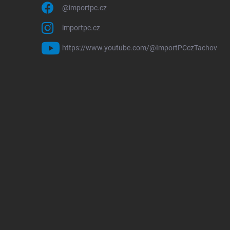
@importpc.cz
importpc.cz
https://www.youtube.com/@ImportPCczTachov