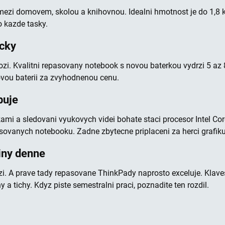
ezi domovem, skolou a knihovnou. Idealni hmotnost je do 1,8 kg
 kazde tasky.
ecky
. Kvalitni repasovany notebook s novou baterkou vydrzi 5 az 8 
vou baterii za zvyhodnenou cenu.
buje
lkami a sledovani vyukovych videi bohate staci procesor Intel Co
asovanych notebooku. Zadne zbytecne priplaceni za herci grafiku,
iny denne
ehlizi. A prave tady repasovane ThinkPady naprosto exceluje. Kla
y a tichy. Kdyz piste semestralni praci, poznadite ten rozdil.