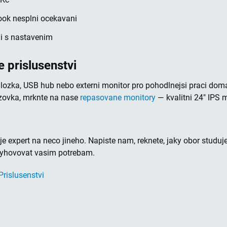
ok nesplni ocekavani
i s nastavenim
 prislusenstvi
lozka, USB hub nebo externi monitor pro pohodlnejsi praci doma
azovka, mrknte na nase
repasovane monitory
— kvalitni 24" IPS m
e expert na neco jineho. Napiste nam, reknete, jaky obor studu
vyhovovat vasim potrebam.
Prislusenstvi