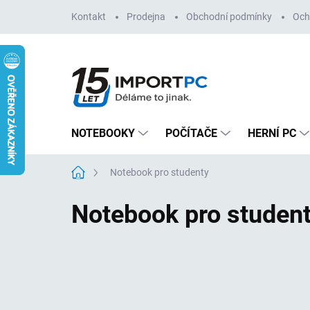
Přejít
Kontakt
Prodejna
Obchodní podmínky
Och
na
obsah
NOTEBOOKY
POČÍTAČE
HERNÍ PC
Domů
Notebook pro studenty
Notebook pro studen