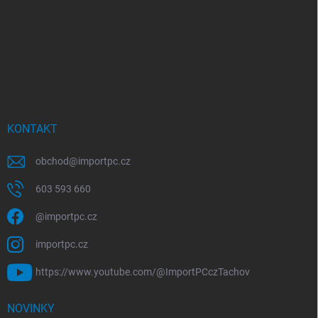
KONTAKT
obchod
@
importpc.cz
603 593 660
@importpc.cz
importpc.cz
https://www.youtube.com/@ImportPCczTachov
NOVINKY