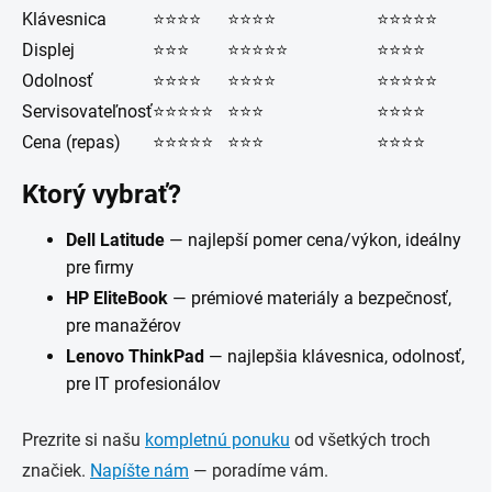
Klávesnica
⭐⭐⭐⭐
⭐⭐⭐⭐
⭐⭐⭐⭐⭐
Displej
⭐⭐⭐
⭐⭐⭐⭐⭐
⭐⭐⭐⭐
Odolnosť
⭐⭐⭐⭐
⭐⭐⭐⭐
⭐⭐⭐⭐⭐
Servisovateľnosť
⭐⭐⭐⭐⭐
⭐⭐⭐
⭐⭐⭐⭐
Cena (repas)
⭐⭐⭐⭐⭐
⭐⭐⭐
⭐⭐⭐⭐
Ktorý vybrať?
Dell Latitude
— najlepší pomer cena/výkon, ideálny
pre firmy
HP EliteBook
— prémiové materiály a bezpečnosť,
pre manažérov
Lenovo ThinkPad
— najlepšia klávesnica, odolnosť,
pre IT profesionálov
Prezrite si našu
kompletnú ponuku
od všetkých troch
značiek.
Napíšte nám
— poradíme vám.