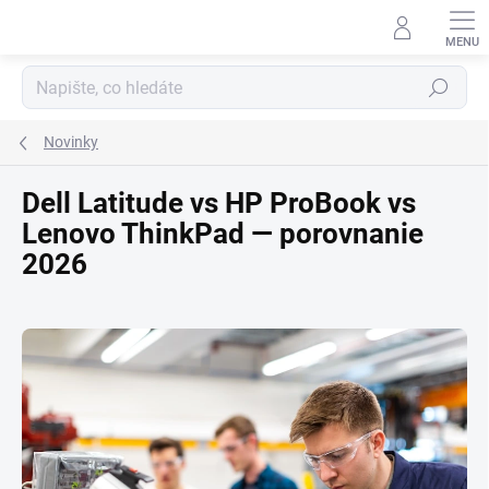
Přejít
na
obsah
Hledat
Novinky
Dell Latitude vs HP ProBook vs
Lenovo ThinkPad — porovnanie
2026