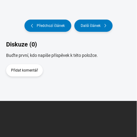
Předchozí článek
Další článek
Diskuze (0)
Buďte první, kdo napíše příspěvek k této položce.
Přidat komentář
Z
Á
P
A
T