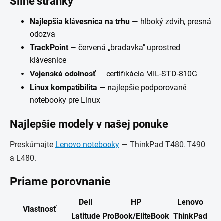
Silné stránky
Najlepšia klávesnica na trhu
— hlboký zdvih, presná
odozva
TrackPoint
— červená „bradavka" uprostred
klávesnice
Vojenská odolnosť
— certifikácia MIL-STD-810G
Linux kompatibilita
— najlepšie podporované
notebooky pre Linux
Najlepšie modely v našej ponuke
Preskúmajte
Lenovo notebooky
— ThinkPad T480, T490
a L480.
Priame porovnanie
Dell
HP
Lenovo
Vlastnosť
Latitude
ProBook/EliteBook
ThinkPad