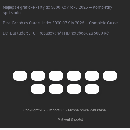
Najlepšie grafické karty do 3000 Kč v roku 2026 — Kompletný
sprievodce
Best Graphics Cards Under 3000 CZK in 2026 — Complete Guide
Dell Latitude 5310 – repasovaný FHD notebook za 5000 Kč
Copyright 2026
ImportPC
. Všechna práva vyhrazena.
Vytvořil Shoptet