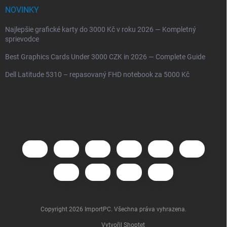
NOVINKY
Najlepšie grafické karty do 3000 Kč v roku 2026 — Kompletný
sprievodce
Best Graphics Cards Under 3000 CZK in 2026 — Complete Guide
Dell Latitude 5310 – repasovaný FHD notebook za 5000 Kč
Copyright 2026
ImportPC
. Všechna práva vyhrazena.
Vytvořil Shoptet