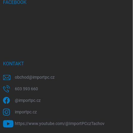
FACEBOOK
KONTAKT
obchod
@
importpc.cz
603 593 660
@importpc.cz
importpc.cz
https://www.youtube.com/@ImportPCczTachov