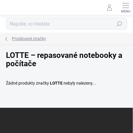
Přejít
na
obsah
Hledat
Prodávané značky
LOTTE – repasované notebooky a
počítače
Žádné produkty značky
LOTTE
nebyly nalezeny...
Z
Á
P
A