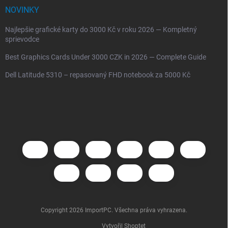
NOVINKY
Najlepšie grafické karty do 3000 Kč v roku 2026 — Kompletný
sprievodce
Best Graphics Cards Under 3000 CZK in 2026 — Complete Guide
Dell Latitude 5310 – repasovaný FHD notebook za 5000 Kč
Copyright 2026
ImportPC
. Všechna práva vyhrazena.
Vytvořil Shoptet