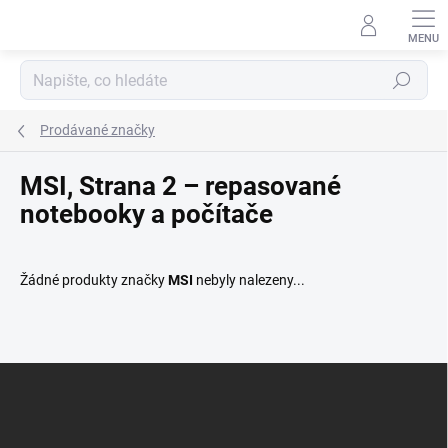
Přejít
na
obsah
Hledat
Prodávané značky
MSI, Strana 2 – repasované
notebooky a počítače
Žádné produkty značky
MSI
nebyly nalezeny...
Z
Á
P
A