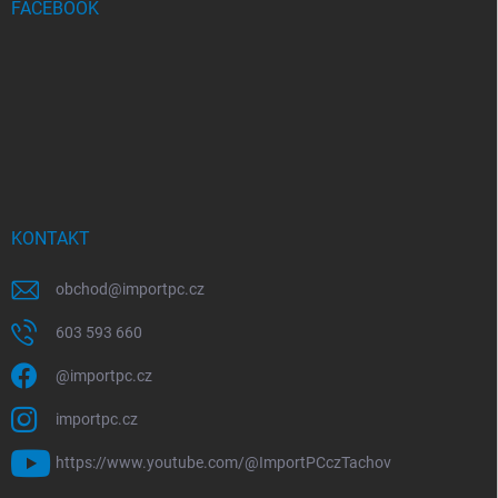
FACEBOOK
KONTAKT
obchod
@
importpc.cz
603 593 660
@importpc.cz
importpc.cz
https://www.youtube.com/@ImportPCczTachov