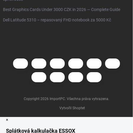
Best Graphics Cards Under 3000 CZK in 2026 — Complete Guide
Dell Latitude 5310 – repasovaný FHD notebook za 5000 Kč
Copyright 2026
ImportPC
. Všechna práva vyhrazena.
Vytvořil Shoptet
×
Splátková kalkulačka ESSOX