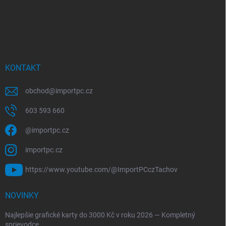
KONTAKT
obchod
@
importpc.cz
603 593 660
@importpc.cz
importpc.cz
https://www.youtube.com/@ImportPCczTachov
NOVINKY
Najlepšie grafické karty do 3000 Kč v roku 2026 — Kompletný
sprievodce