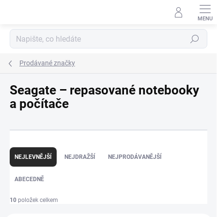
Přejít
na
obsah
Hledat
Prodávané značky
Seagate – repasované notebooky
a počítače
Ř
a
NEJLEVNĚJŠÍ
NEJDRAŽŠÍ
NEJPRODÁVANĚJŠÍ
z
e
ABECEDNĚ
n
í
p
10
položek celkem
r