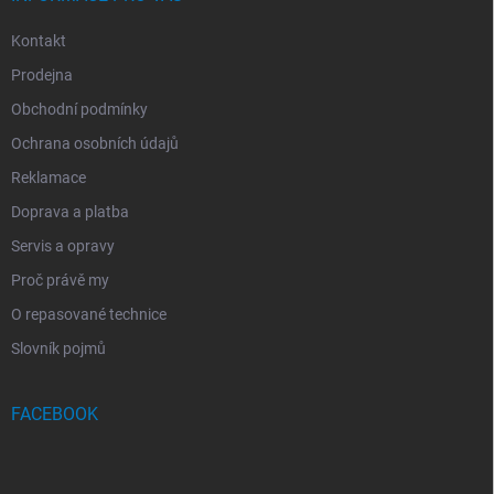
v
ý
Kontakt
p
i
Prodejna
s
u
Obchodní podmínky
Ochrana osobních údajů
Reklamace
Doprava a platba
Servis a opravy
Proč právě my
O repasované technice
Slovník pojmů
FACEBOOK