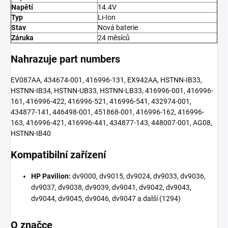
Napětí
14.4V
Typ
Li-Ion
Stav
Nová baterie
Záruka
24 měsíců
Nahrazuje part numbers
EV087AA, 434674-001, 416996-131, EX942AA, HSTNN-IB33,
HSTNN-IB34, HSTNN-UB33, HSTNN-LB33, 416996-001, 416996-
161, 416996-422, 416996-521, 416996-541, 432974-001,
434877-141, 446498-001, 451868-001, 416996-162, 416996-
163, 416996-421, 416996-441, 434877-143, 448007-001, AG08,
HSTNN-IB40
Kompatibilní zařízení
HP Pavilion:
dv9000, dv9015, dv9024, dv9033, dv9036,
dv9037, dv9038, dv9039, dv9041, dv9042, dv9043,
dv9044, dv9045, dv9046, dv9047 a další (1294)
O značce