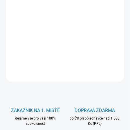
cena:
MŮŽEME
DORUČIT DO:
12.8.2026
−
+
Přidat do košíku
Baterie Mitsu 4400 mAh. pro notebooky HP. Záruka 24 měsíců.
DETAILNÍ INFORMACE
ZEPTAT SE
HLÍDAT
ZÁKAZNÍK NA 1. MÍSTĚ
DOPRAVA ZDARMA
děláme vše pro vaši 100%
po ČR při objednávce nad 1 500
spokojenost
Kč (PPL)