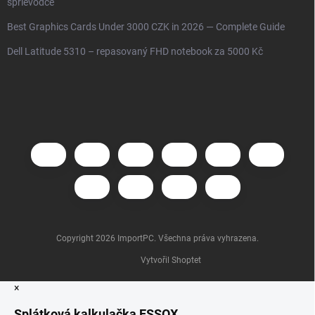
sprievodce
Best Graphics Cards Under 3000 CZK in 2026 — Complete Guide
Dell Latitude 5310 – repasovaný FHD notebook za 5000 Kč
Copyright 2026
ImportPC
. Všechna práva vyhrazena.
Vytvořil Shoptet
×
Splátková kalkulačka ESSOX