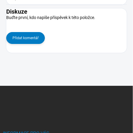
Diskuze
Buďte první, kdo napíše příspěvek k této položce.
Přidat komentář
Z
Á
P
A
T
Í