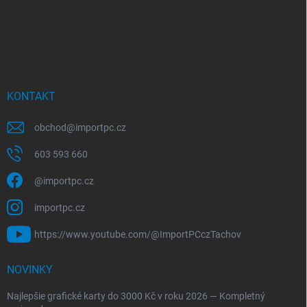
KONTAKT
obchod
@
importpc.cz
603 593 660
@importpc.cz
importpc.cz
https://www.youtube.com/@ImportPCczTachov
NOVINKY
Najlepšie grafické karty do 3000 Kč v roku 2026 — Kompletný