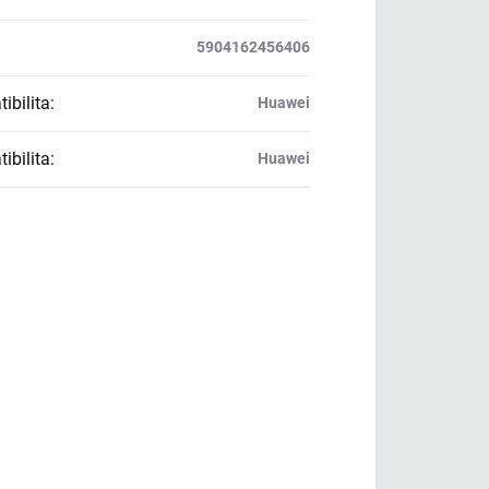
5904162456406
ibilita
:
Huawei
ibilita
:
Huawei