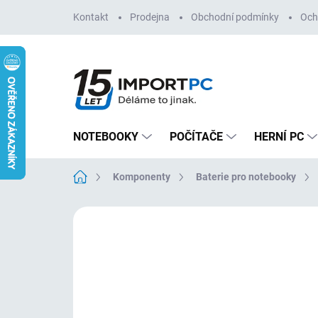
Přejít
Kontakt
Prodejna
Obchodní podmínky
Och
na
obsah
NOTEBOOKY
POČÍTAČE
HERNÍ PC
Domů
Komponenty
Baterie pro notebooky
Neohodnoceno
Podrobnosti hodn