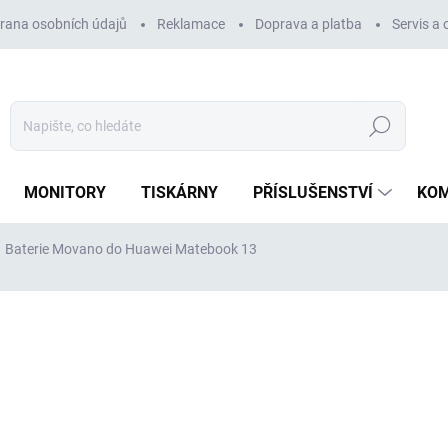
rana osobních údajů
Reklamace
Doprava a platba
Servis a
Hledat
MONITORY
TISKÁRNY
PŘÍSLUŠENSTVÍ
KO
Baterie Movano do Huawei Matebook 13
ocení
ZNAČKA:
MOVANO
1 159 Kč
958 Kč bez DPH
Měrná
SKLADEM
(1 KS)