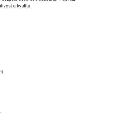
livost a kvalitu.
ii
í