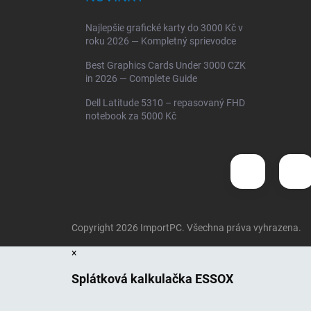
Najlepšie grafické karty do 3000 Kč v
roku 2026 — Kompletný sprievodce
Best Graphics Cards Under 3000 CZK
in 2026 — Complete Guide
Dell Latitude 5310 – repasovaný FHD
notebook za 5000 Kč
Copyright 2026
ImportPC
. Všechna práva vyhrazena.
×
Splátková kalkulačka ESSOX