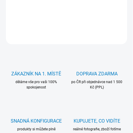
cena:
Repasovaná základní deska, alternativní I/O shield z 3D tiskárny.
DETAILNÍ INFORMACE
ZEPTAT SE
HLÍDAT
ZÁKAZNÍK NA 1. MÍSTĚ
DOPRAVA ZDARMA
děláme vše pro vaši 100%
po ČR při objednávce nad 1 500
spokojenost
Kč (PPL)
SNADNÁ KONFIGURACE
KUPUJETE, CO VIDÍTE
produkty si můžete plně
reálné fotografie, zboží fotíme