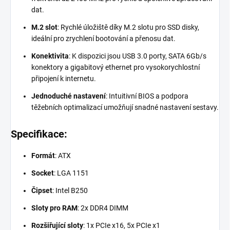
dat.
M.2 slot
: Rychlé úložiště díky M.2 slotu pro SSD disky,
ideální pro zrychlení bootování a přenosu dat.
Konektivita
: K dispozici jsou USB 3.0 porty, SATA 6Gb/s
konektory a gigabitový ethernet pro vysokorychlostní
připojení k internetu.
Jednoduché nastavení
: Intuitivní BIOS a podpora
těžebních optimalizací umožňují snadné nastavení sestavy.
Specifikace:
Formát
: ATX
Socket
: LGA 1151
Čipset
: Intel B250
Sloty pro RAM
: 2x DDR4 DIMM
Rozšiřující sloty
: 1x PCIe x16, 5x PCIe x1