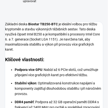
upravovat
Základní deska
Biostar TB250-BTC
je ideální volbou pro těžbu
kryptoměn a stavbu výkonných těžebních sestav. Tato deska
využívá čipset Intel B250 a je kompatibilní s procesory Intel Core
6. a 7. generace (Socket LGA 1151). Je navržena tak, aby
maximalizovala stabilitu a výkon při provozu více grafických
karet.
Klíčové vlastnosti:
Podpora více GPU
: Nabízí až 6 PCIe slotů, což umožňuje
připojení více grafických karet pro efektivní těžbu.
Stabilní výkon
: Optimalizovaná konstrukce napájení a
komponenty zajišťují dlouhodobou stabilitu i při náročném
provozu.
DDR4 paměť
: Podpora až 32 GB operační paměti DDR4 s
frekvencí až 2400 MHz pro rychlé a spolehlivé zpracování