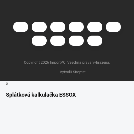
Copyright 2026
ImportPC
. Všechna práva vyhrazena.
Vytvořil Shoptet
×
Splátková kalkulačka ESSOX