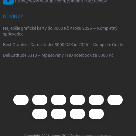
https://www.youtube.com/@ImportPCczTachov
NOVINKY
Najlepšie grafické karty do 3000 Kč v roku 2026 — Kompletný
sprievodce
Best Graphics Cards Under 3000 CZK in 2026 — Complete Guide
Dell Latitude 5310 – repasovaný FHD notebook za 5000 Kč
Copyright 2026
ImportPC
. Všechna práva vyhrazena.