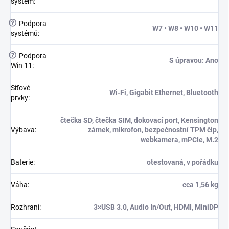
systém
:
?
Podpora
W7 • W8 • W10 • W11
systémů
:
?
Podpora
S úpravou: Ano
Win 11
:
Síťové
Wi-Fi, Gigabit Ethernet, Bluetooth
prvky
:
čtečka SD, čtečka SIM, dokovací port, Kensington
Výbava
:
zámek, mikrofon, bezpečnostní TPM čip,
webkamera, mPCIe, M.2
Baterie
:
otestovaná, v pořádku
Váha
:
cca 1,56 kg
Rozhraní
:
3×USB 3.0, Audio In/Out, HDMI, MiniDP