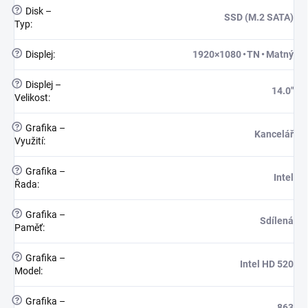
?
Disk –
SSD (M.2 SATA)
Typ
:
?
Displej
:
1920×1080 • TN • Matný
?
Displej –
14.0"
Velikost
:
?
Grafika –
Kancelář
Využití
:
?
Grafika –
Intel
Řada
:
?
Grafika –
Sdílená
Paměť
:
?
Grafika –
Intel HD 520
Model
:
?
Grafika –
863