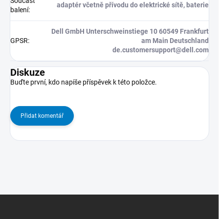
Součást
adaptér včetně přívodu do elektrické sítě, baterie
balení
:
Dell GmbH Unterschweinstiege 10 60549 Frankfurt
GPSR
:
am Main Deutschland
de.customersupport@dell.com
Diskuze
Buďte první, kdo napíše příspěvek k této položce.
Přidat komentář
Z
Á