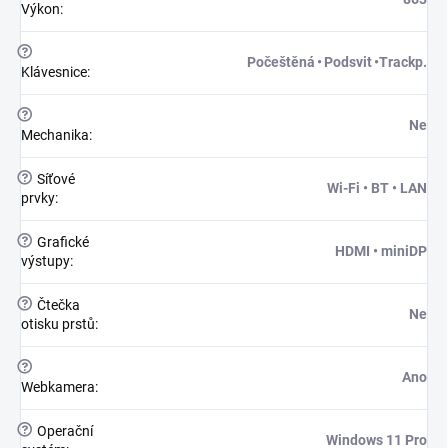
Výkon
:
?
Počeštěná • Podsvit •Trackp.
Klávesnice
:
?
Ne
Mechanika
:
?
Síťové
Wi-Fi • BT • LAN
prvky
:
?
Grafické
HDMI • miniDP
výstupy
:
?
Čtečka
Ne
otisku prstů
:
?
Ano
Webkamera
:
?
Operační
Windows 11 Pro