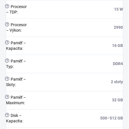
?
Procesor
15 W
– TDP
:
?
Procesor
2990
– Výkon
:
?
Paměť –
16 GB
Kapacita
:
?
Paměť –
DDR4
Typ
:
?
Paměť –
2 sloty
Sloty
:
?
Paměť –
32 GB
Maximum
:
?
Disk –
500–512 GB
Kapacita
: