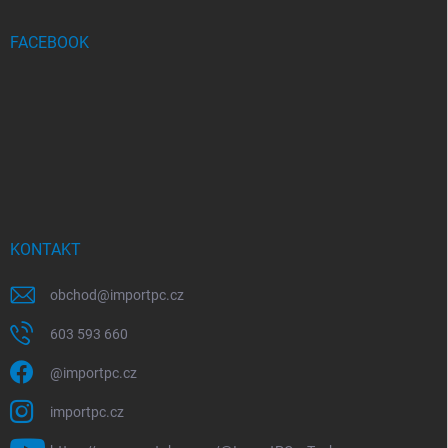
FACEBOOK
KONTAKT
obchod
@
importpc.cz
603 593 660
@importpc.cz
importpc.cz