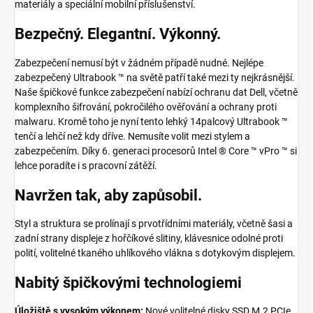
materiály a speciální mobilní příslušenství.
Bezpečný. Elegantní. Výkonný.
Zabezpečení nemusí být v žádném případě nudné. Nejlépe
zabezpečený Ultrabook ™ na světě patří také mezi ty nejkrásnější.
Naše špičkové funkce zabezpečení nabízí ochranu dat Dell, včetně
komplexního šifrování, pokročilého ověřování a ochrany proti
malwaru. Kromě toho je nyní tento lehký 14palcový Ultrabook ™
tenčí a lehčí než kdy dříve. Nemusíte volit mezi stylem a
zabezpečením. Díky 6. generaci procesorů Intel ® Core ™ vPro ™ si
lehce poradíte i s pracovní zátěží.
Navržen tak, aby zapůsobil.
Styl a struktura se prolínají s prvotřídními materiály, včetně šasi a
zadní strany displeje z hořčíkové slitiny, klávesnice odolné proti
polití, volitelné tkaného uhlíkového vlákna s dotykovým displejem.
Nabitý špičkovými technologiemi
Úložiště s vysokým výkonem:
Nové volitelné disky SSD M.2 PCIe