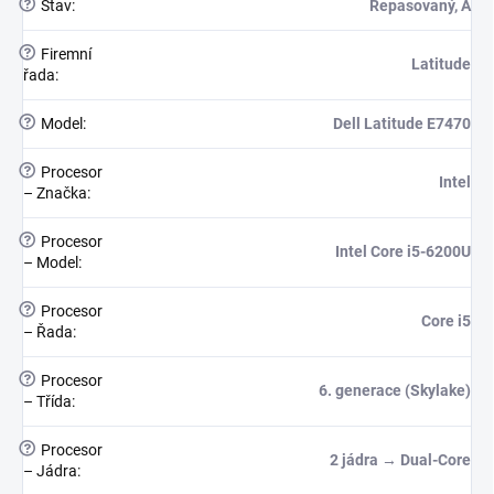
?
Stav
:
Repasovaný, A
?
Firemní
Latitude
řada
:
?
Model
:
Dell Latitude E7470
?
Procesor
Intel
– Značka
:
?
Procesor
Intel Core i5-6200U
– Model
:
?
Procesor
Core i5
– Řada
:
?
Procesor
6. generace (Skylake)
– Třída
:
?
Procesor
2 jádra → Dual-Core
– Jádra
: