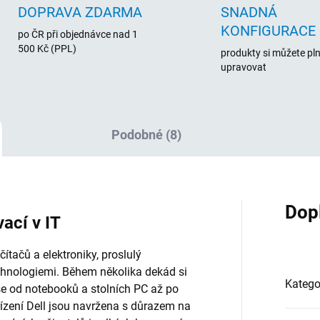
DOPRAVA ZDARMA
SNADNÁ
KONFIGURACE
po ČR při objednávce nad 1
500 Kč (PPL)
produkty si můžete pl
upravovat
Podobné (8)
Dop
vací v IT
tačů a elektroniky, proslulý
chnologiemi. Během několika dekád si
Katego
vše od notebooků a stolních PC až po
řízení Dell jsou navržena s důrazem na