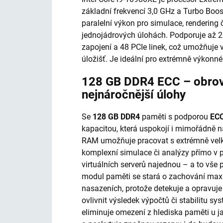
základní frekvencí 3,0 GHz a Turbo Boos
paralelní výkon pro simulace, rendering či
jednojádrových úlohách. Podporuje až
zapojení a 48 PCIe linek, což umožňuje 
úložišť. Je ideální pro extrémně výkonné
128 GB DDR4 ECC – obrov
nejnáročnější úlohy
Se
128 GB DDR4
paměti s podporou
EC
kapacitou, která uspokojí i mimořádně
RAM umožňuje pracovat s extrémně vel
komplexní simulace či analýzy přímo v 
virtuálních serverů najednou – a to vše 
modul paměti se stará o zachování maximá
nasazeních, protože detekuje a opravuje
ovlivnit výsledek výpočtů či stabilitu s
eliminuje omezení z hlediska paměti u j