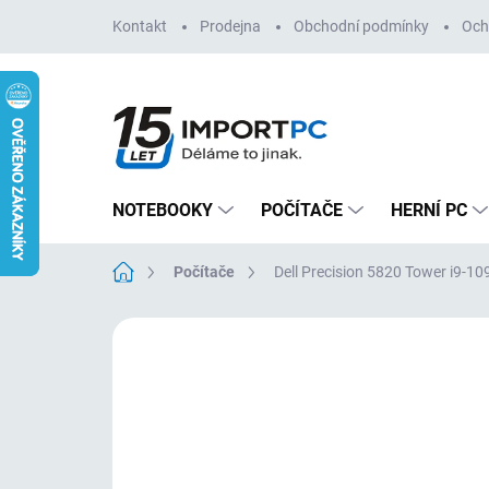
Přejít
Kontakt
Prodejna
Obchodní podmínky
Och
na
obsah
NOTEBOOKY
POČÍTAČE
HERNÍ PC
Domů
Počítače
Dell Precision 5820 Tower i9-
Neohodnoceno
Podrobnosti hodn