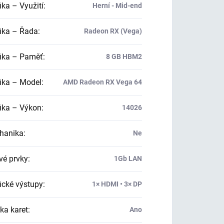
ika – Využití
:
Herní - Mid-end
ika – Řada
:
Radeon RX (Vega)
ika – Paměť
:
8 GB HBM2
ika – Model
:
AMD Radeon RX Vega 64
ika – Výkon
:
14026
hanika
:
Ne
vé prvky
:
1Gb LAN
ické výstupy
:
1× HDMI • 3× DP
ka karet
:
Ano