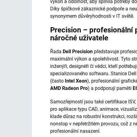
výkon a odolnost, aby splnila potřeby do
Díky špičkové zákaznické podpoře a neu
synonymem důvěryhodnosti v IT světě.
Precision – profesionální 
náročné uživatele
Řada
Dell Precision
představuje profesio
maximální výkon a spolehlivost. Tyto stro
inženýři, designéři či vědci, kteří potře
specializovaného softwaru. Stanice Dell
(často
Intel Xeon
), profesionální grafick
AMD Radeon Pro
) a podporují paměti
E
Samozřejmostí jsou také certifikace ISV,
pro aplikace typu CAD, animace, vizualiz
klade důraz na robustní konstrukci, rozš
nonstop v nepřetržitém provozu, což z něj
profesionální nasazení.