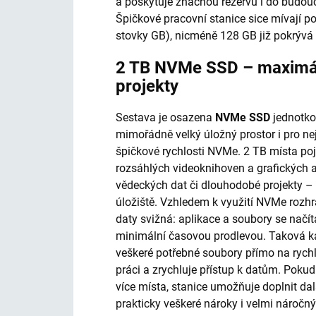
a poskytuje značnou rezervu i do budou
Špičkové pracovní stanice sice mívají po
stovky GB), nicméně 128 GB již pokrývá 
2 TB NVMe SSD – maximální
projekty
Sestava je osazena
NVMe SSD
jednotko
mimořádně velký úložný prostor i pro nejr
špičkové rychlosti NVMe. 2 TB místa p
rozsáhlých videoknihoven a grafických 
vědeckých dat či dlouhodobé projekty – a
úložiště. Vzhledem k využití NVMe rozhr
daty svižná: aplikace a soubory se načíta
minimální časovou prodlevou. Taková ka
veškeré potřebné soubory přímo na rychlé
práci a zrychluje přístup k datům. Pokud
více místa, stanice umožňuje doplnit da
prakticky veškeré nároky i velmi náročný