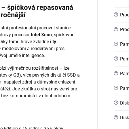
r – špičková repasovaná
áročnější
?
Proc
stní profesionální pracovní stanice
?
Proc
ádrový procesor
Intel Xeon
, špičkovou
 Díky tomu hravě zvládne
i ty
?
Pamě
 modelování a renderování přes
voj umělé inteligence.
?
Pamě
ízí výjimečnou rozšiřitelnost – lze
?
Pamě
stovky GB), více pevných disků či SSD a
ní napájecí zdroj a důmyslné chlazení
?
Pam
zátěži. Jde zkrátka o stroj navržený pro
kon bez kompromisů i v dlouhodobém
?
Disk
?
Disk
e Edition s 18 jádry a 36 vlákny,