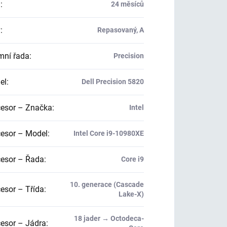
a
:
24 měsíců
v
:
Repasovaný, A
mní řada
:
Precision
el
:
Dell Precision 5820
esor – Značka
:
Intel
esor – Model
:
Intel Core i9-10980XE
esor – Řada
:
Core i9
10. generace (Cascade
esor – Třída
:
Lake-X)
18 jader → Octodeca-
esor – Jádra
: