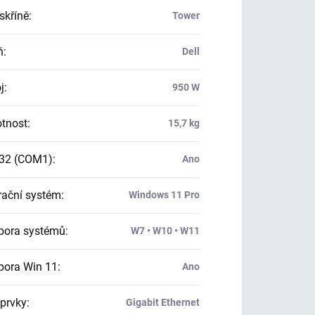
skříně
:
Tower
ň
:
Dell
j
:
950 W
tnost
:
15,7 kg
32 (COM1)
:
Ano
ační systém
:
Windows 11 Pro
ora systémů
:
W7 • W10 • W11
ora Win 11
:
Ano
 prvky
:
Gigabit Ethernet