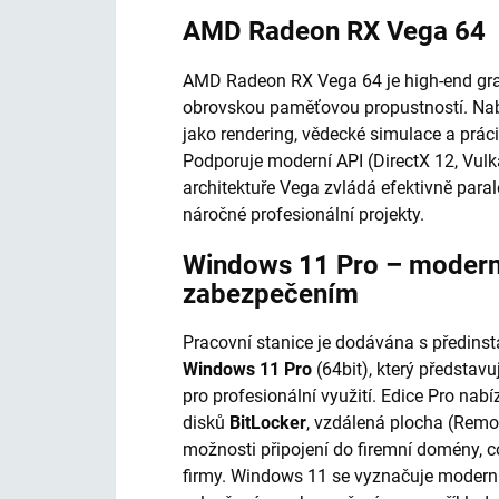
AMD Radeon RX Vega 64
AMD Radeon RX Vega 64 je high-end gra
obrovskou paměťovou propustností. Nabí
jako rendering, vědecké simulace a prác
Podporuje moderní API (DirectX 12, Vulk
architektuře Vega zvládá efektivně paral
náročné profesionální projekty.
Windows 11 Pro – modern
zabezpečením
Pracovní stanice je dodávána s předi
Windows 11 Pro
(64bit), který představ
pro profesionální využití. Edice Pro nabíz
disků
BitLocker
, vzdálená plocha (Remot
možnosti připojení do firemní domény, c
firmy. Windows 11 se vyznačuje modern