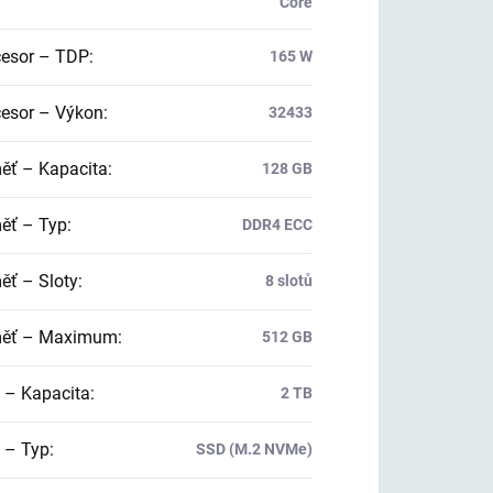
Core
esor – TDP
:
165 W
esor – Výkon
:
32433
ť – Kapacita
:
128 GB
ť – Typ
:
DDR4 ECC
ť – Sloty
:
8 slotů
ěť – Maximum
:
512 GB
 – Kapacita
:
2 TB
 – Typ
:
SSD (M.2 NVMe)