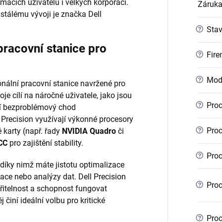
mácích uživatelů i velkých korporací.
Záruk
stálému vývoji je značka Dell
?
Sta
pracovní stanice pro
?
Fire
?
Mod
nální pracovní stanice navržené pro
je cílí na náročné uživatele, jako jsou
?
Proc
bují bezproblémový chod
 Precision využívají výkonné procesory
?
Proc
é karty (např. řady
NVIDIA Quadro
či
CC
pro zajištění stability.
?
Proc
 díky nimž máte jistotu optimalizace
ace nebo analýzy dat. Dell Precision
?
Proc
iřitelnost a schopnost fungovat
 činí ideální volbu pro kritické
?
Proc