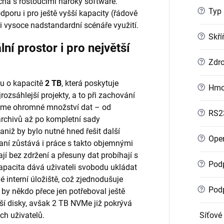
cna s rostoucími nároky software.
?
Typ 
dporu i pro ještě vyšší kapacity (řádově
i vysoce nadstandardní scénáře využití.
?
Skří
 prostor i pro největší
?
Zdro
u o kapacitě
2 TB
, která poskytuje
?
Hmo
ozsáhlejší projekty, a to při zachování
ojme ohromné množství dat – od
?
RS2
archivů až po kompletní sady
niž by bylo nutné hned řešit další
?
Oper
aní zůstává i práce s takto objemnými
jí bez zdržení a přesuny dat probíhají s
?
Podp
pacita dává uživateli svobodu ukládat
 interní úložiště, což zjednodušuje
?
Podp
 by někdo přece jen potřeboval ještě
lší disky, avšak 2 TB NVMe již pokrývá
ch uživatelů.
Síťové