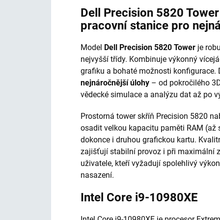
Dell Precision 5820 Towe
pracovní stanice pro nejn
Model
Dell Precision 5820 Tower
je robu
nejvyšší třídy. Kombinuje výkonný vícej
grafiku a bohaté možnosti konfigurace.
nejnáročnější úlohy
– od pokročilého 3D
vědecké simulace a analýzu dat až po vý
Prostorná tower skříň Precision 5820 nab
osadit velkou kapacitu paměti RAM (až 
dokonce i druhou grafickou kartu. Kvalit
zajišťují stabilní provoz i při maximální 
uživatele, kteří vyžadují spolehlivý vý
nasazení.
Intel Core i9-10980XE
Intel Core i9-10980XE je procesor Extrem