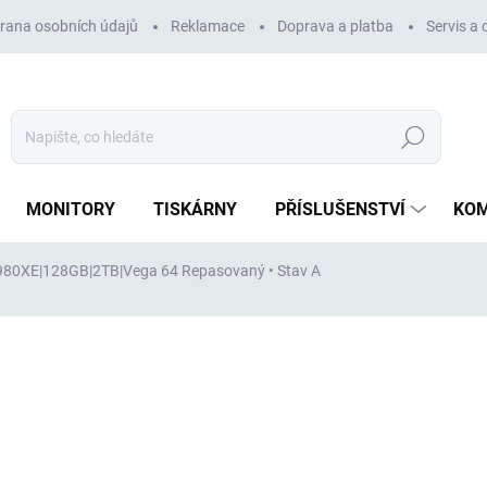
rana osobních údajů
Reklamace
Doprava a platba
Servis a
Hledat
MONITORY
TISKÁRNY
PŘÍSLUŠENSTVÍ
KO
10980XE|128GB|2TB|Vega 64
Repasovaný • Stav A
ocení
ZNAČKA:
DELL
42 012 Kč
34 721 Kč
bez DPH
Měrná
VYPRODÁNO