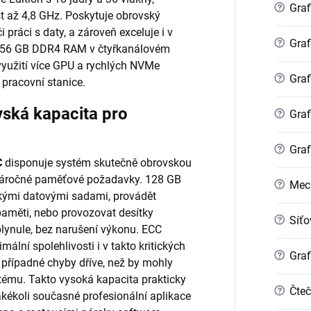
?
Graf
t až 4,8 GHz. Poskytuje obrovský
 práci s daty, a zároveň exceluje i v
?
Graf
 256 GB DDR4 RAM v čtyřkanálovém
využití více GPU a rychlých NVMe
?
Graf
 pracovní stanice.
ská kapacita pro
?
Graf
?
Graf
C
disponuje systém skutečně obrovskou
 náročné paměťové požadavky. 128 GB
?
Mec
kými datovými sadami, provádět
paměti, nebo provozovat desítky
?
Síťo
plynule, bez narušení výkonu. ECC
lní spolehlivosti i v takto kritických
?
Graf
 případné chyby dříve, než by mohly
ystému. Takto vysoká kapacita prakticky
?
Čteč
akékoli současné profesionální aplikace