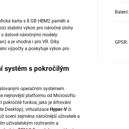
Balení
:
fická karta s 8 GB HBM2 paměti a
zí stabilní výkon pro náročné úlohy
i s datově náročnými modely.
an) a je vhodná i pro VR. Díky
GPSR
:
elní výpočty a poskytuje výkon pro
í systém s pokročilým
nstalovaným operačním systémem
uje nejnovější platformu od Microsoftu
í pokročilé funkce, jako je šifrování
e Desktop), virtualizace
Hyper-V
či
ož ocení zejména náročnější uživatelé a
ím uživatelským rozhraním a