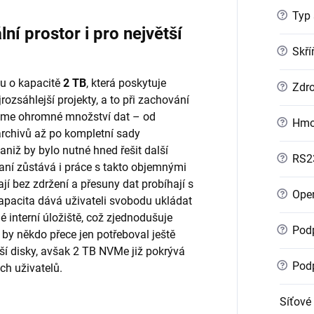
?
Typ 
 prostor i pro největší
?
Skří
u o kapacitě
2 TB
, která poskytuje
?
Zdro
ozsáhlejší projekty, a to při zachování
ojme ohromné množství dat – od
?
Hmo
archivů až po kompletní sady
niž by bylo nutné hned řešit další
?
RS2
aní zůstává i práce s takto objemnými
jí bez zdržení a přesuny dat probíhají s
?
Oper
pacita dává uživateli svobodu ukládat
 interní úložiště, což zjednodušuje
?
Podp
 by někdo přece jen potřeboval ještě
lší disky, avšak 2 TB NVMe již pokrývá
?
Podp
ch uživatelů.
Síťové