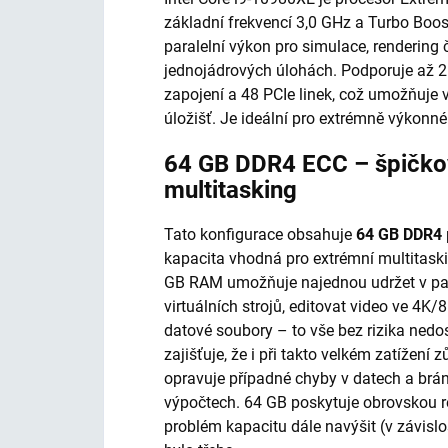
základní frekvencí 3,0 GHz a Turbo Boos
paralelní výkon pro simulace, rendering či
jednojádrových úlohách. Podporuje až
zapojení a 48 PCIe linek, což umožňuje 
úložišť. Je ideální pro extrémně výkonné
64 GB DDR4 ECC – špičko
multitasking
Tato konfigurace obsahuje
64 GB DDR4
kapacita vhodná pro extrémní multitask
GB RAM umožňuje najednou udržet v pamě
virtuálních strojů, editovat video ve 4K/
datové soubory – to vše bez rizika nedo
zajišťuje, že i při takto velkém zatížení
opravuje případné chyby v datech a brání
výpočtech. 64 GB poskytuje obrovskou r
problém kapacitu dále navýšit (v závislo