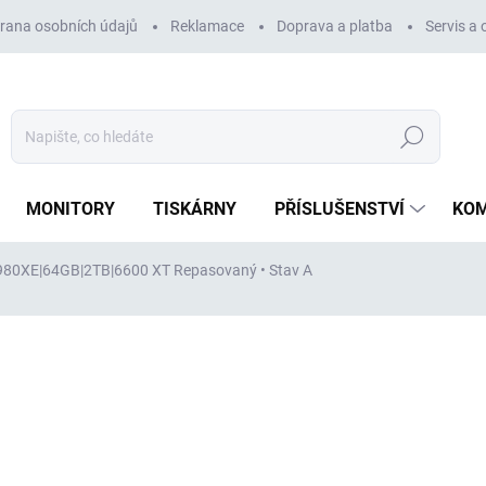
rana osobních údajů
Reklamace
Doprava a platba
Servis a
Hledat
MONITORY
TISKÁRNY
PŘÍSLUŠENSTVÍ
KO
10980XE|64GB|2TB|6600 XT
Repasovaný • Stav A
ocení
ZNAČKA:
DELL
37 256 Kč
30 790 Kč
bez DPH
Měrná
VYPRODÁNO