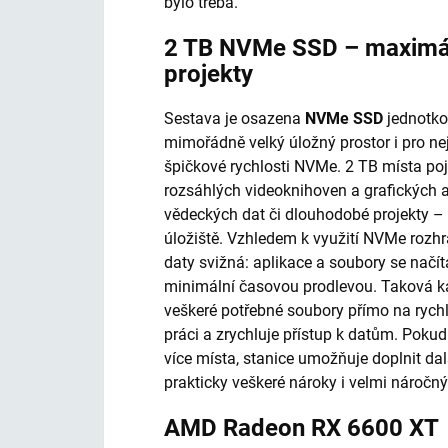
bylo třeba.
2 TB NVMe SSD – maximální
projekty
Sestava je osazena
NVMe SSD
jednotko
mimořádně velký úložný prostor i pro nejr
špičkové rychlosti NVMe. 2 TB místa p
rozsáhlých videoknihoven a grafických 
vědeckých dat či dlouhodobé projekty – a
úložiště. Vzhledem k využití NVMe rozhr
daty svižná: aplikace a soubory se načíta
minimální časovou prodlevou. Taková ka
veškeré potřebné soubory přímo na rychlé
práci a zrychluje přístup k datům. Pokud
více místa, stanice umožňuje doplnit da
prakticky veškeré nároky i velmi náročný
AMD Radeon RX 6600 XT