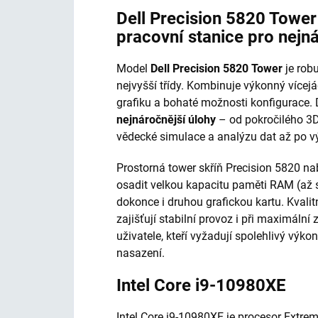
Dell Precision 5820 Towe
pracovní stanice pro nejn
Model
Dell Precision 5820 Tower
je robu
nejvyšší třídy. Kombinuje výkonný vícej
grafiku a bohaté možnosti konfigurace.
nejnáročnější úlohy
– od pokročilého 3D
vědecké simulace a analýzu dat až po vý
Prostorná tower skříň Precision 5820 nab
osadit velkou kapacitu paměti RAM (až 
dokonce i druhou grafickou kartu. Kvalit
zajišťují stabilní provoz i při maximální 
uživatele, kteří vyžadují spolehlivý vý
nasazení.
Intel Core i9-10980XE
Intel Core i9-10980XE je procesor Extrem