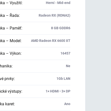
ika – Využití
:
Herní - Mid-end
ika – Řada
:
Radeon RX (RDNA2)
ika – Paměť
:
8 GB GDDR6
ika – Model
:
AMD Radeon RX 6600 XT
ika – Výkon
:
16457
hanika
:
Ne
vé prvky
:
1Gb LAN
ické výstupy
:
1× HDMI • 3× DP
ka karet
:
Ano