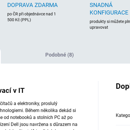
DOPRAVA ZDARMA
SNADNÁ
KONFIGURACE
po ČR při objednávce nad 1
500 Kč (PPL)
produkty si můžete pl
upravovat
Podobné (8)
Dop
vací v IT
tačů a elektroniky, proslulý
chnologiemi. Během několika dekád si
Katego
vše od notebooků a stolních PC až po
řízení Dell jsou navržena s důrazem na