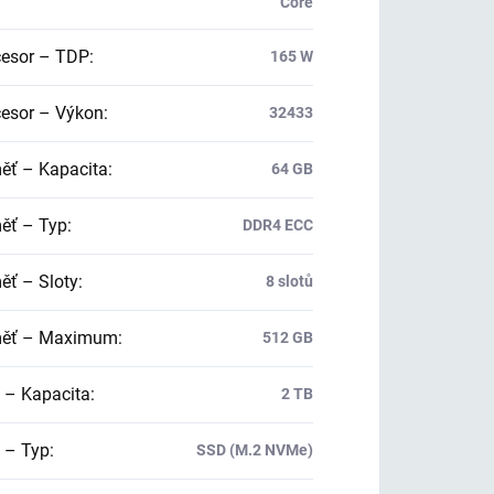
Core
esor – TDP
:
165 W
esor – Výkon
:
32433
ť – Kapacita
:
64 GB
ť – Typ
:
DDR4 ECC
ť – Sloty
:
8 slotů
ěť – Maximum
:
512 GB
 – Kapacita
:
2 TB
 – Typ
:
SSD (M.2 NVMe)