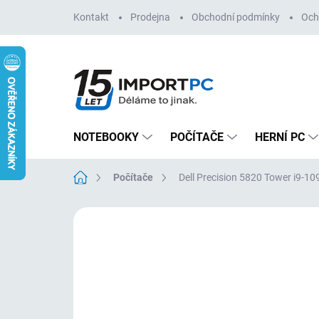
Přejít
Kontakt
Prodejna
Obchodní podmínky
Och
na
obsah
NOTEBOOKY
POČÍTAČE
HERNÍ PC
Domů
Počítače
Dell Precision 5820 Tower i9-
Neohodnoceno
Podrobnosti hodn