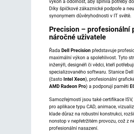
výkon a odolnost, aby splnila potřeby do
Díky špičkové zákaznické podpoře a neu
synonymem důvěryhodnosti v IT světě.
Precision – profesionální 
náročné uživatele
Řada
Dell Precision
představuje profesio
maximální výkon a spolehlivost. Tyto stro
inženýři, designéři či vědci, kteří potře
specializovaného softwaru. Stanice Dell
(často
Intel Xeon
), profesionální grafick
AMD Radeon Pro
) a podporují paměti
E
Samozřejmostí jsou také certifikace ISV,
pro aplikace typu CAD, animace, vizualiz
klade důraz na robustní konstrukci, rozš
nonstop v nepřetržitém provozu, což z něj
profesionální nasazení.