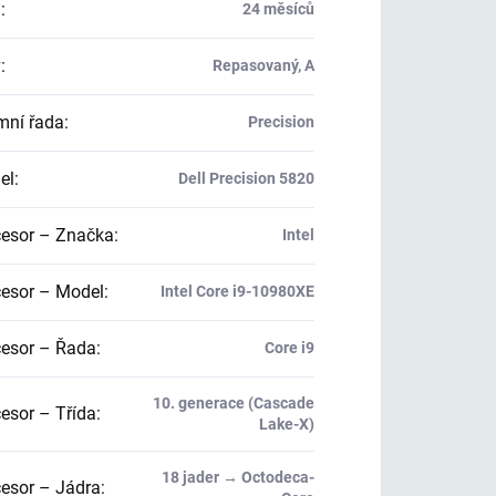
a
:
24 měsíců
v
:
Repasovaný, A
mní řada
:
Precision
el
:
Dell Precision 5820
esor – Značka
:
Intel
esor – Model
:
Intel Core i9-10980XE
esor – Řada
:
Core i9
10. generace (Cascade
esor – Třída
:
Lake-X)
18 jader → Octodeca-
esor – Jádra
: