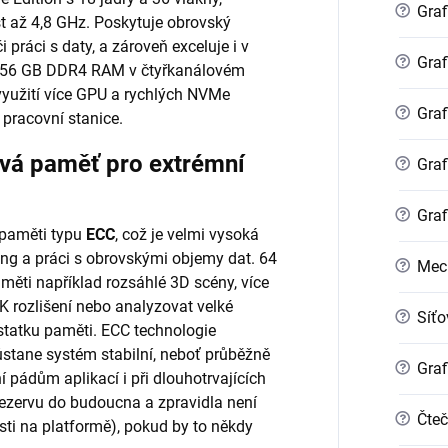
?
Graf
t až 4,8 GHz. Poskytuje obrovský
 práci s daty, a zároveň exceluje i v
?
Graf
 256 GB DDR4 RAM v čtyřkanálovém
využití více GPU a rychlých NVMe
?
Graf
 pracovní stanice.
vá paměť pro extrémní
?
Graf
?
Graf
paměti typu
ECC
, což je velmi vysoká
ing a práci s obrovskými objemy dat. 64
?
Mec
ti například rozsáhlé 3D scény, více
8K rozlišení nebo analyzovat velké
?
Síťo
statku paměti. ECC technologie
 zůstane systém stabilní, neboť průběžně
?
Graf
 pádům aplikací i při dlouhotrvajících
ezervu do budoucna a zpravidla není
?
Čteč
sti na platformě), pokud by to někdy