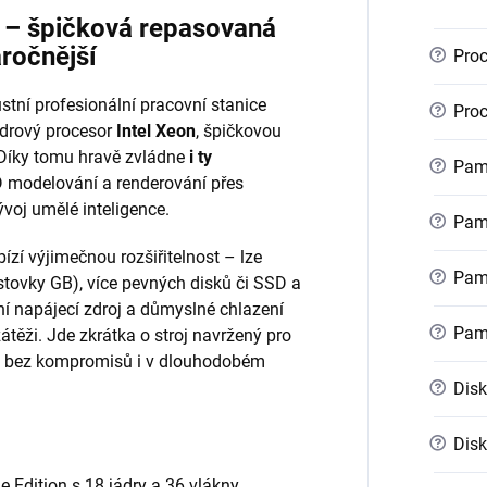
r – špičková repasovaná
áročnější
?
Proc
stní profesionální pracovní stanice
?
Proc
ádrový procesor
Intel Xeon
, špičkovou
 Díky tomu hravě zvládne
i ty
?
Pamě
 modelování a renderování přes
voj umělé inteligence.
?
Pamě
ízí výjimečnou rozšiřitelnost – lze
?
Pamě
stovky GB), více pevných disků či SSD a
ní napájecí zdroj a důmyslné chlazení
?
Pam
zátěži. Jde zkrátka o stroj navržený pro
kon bez kompromisů i v dlouhodobém
?
Disk
?
Disk
e Edition s 18 jádry a 36 vlákny,