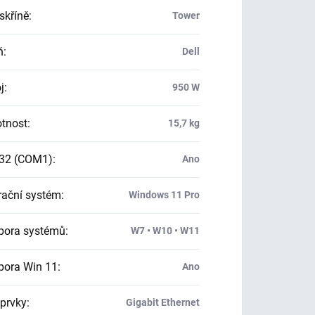
skříně
:
Tower
ň
:
Dell
j
:
950 W
tnost
:
15,7 kg
32 (COM1)
:
Ano
ační systém
:
Windows 11 Pro
ora systémů
:
W7 • W10 • W11
ora Win 11
:
Ano
 prvky
:
Gigabit Ethernet