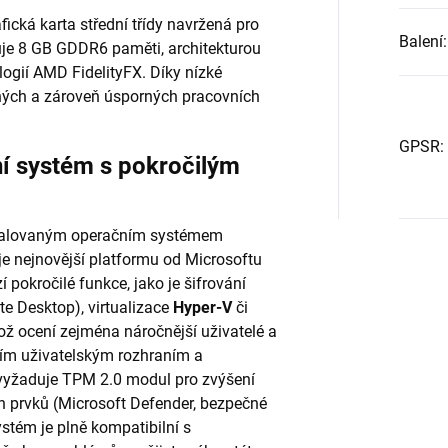
cká karta střední třídy navržená pro
Balení
:
uje 8 GB GDDR6 paměti, architekturou
ogií AMD FidelityFX. Díky nízké
ných a zároveň úsporných pracovních
GPSR
:
í systém s pokročilým
nstalovaným operačním systémem
uje nejnovější platformu od Microsoftu
í pokročilé funkce, jako je šifrování
e Desktop), virtualizace
Hyper-V
či
ož ocení zejména náročnější uživatelé a
ím uživatelským rozhraním a
vyžaduje TPM 2.0 modul pro zvýšení
 prvků (Microsoft Defender, bezpečné
ystém je plně kompatibilní s