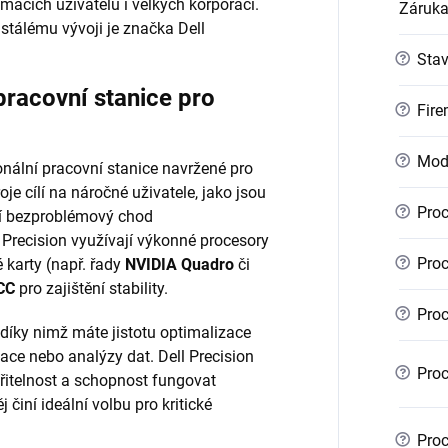
mácích uživatelů i velkých korporací.
Záruk
stálému vývoji je značka Dell
?
Sta
pracovní stanice pro
?
Fire
?
Mod
nální pracovní stanice navržené pro
je cílí na náročné uživatele, jako jsou
?
Proc
bují bezproblémový chod
 Precision využívají výkonné procesory
?
Proc
é karty (např. řady
NVIDIA Quadro
či
CC
pro zajištění stability.
?
Proc
 díky nimž máte jistotu optimalizace
ace nebo analýzy dat. Dell Precision
?
Proc
iřitelnost a schopnost fungovat
 činí ideální volbu pro kritické
?
Proc