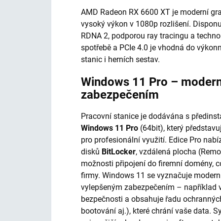
AMD Radeon RX 6600 XT je moderní grafi
vysoký výkon v 1080p rozlišení. Dispon
RDNA 2, podporou ray tracingu a technol
spotřebě a PCIe 4.0 je vhodná do výkon
stanic i herních sestav.
Windows 11 Pro – modern
zabezpečením
Pracovní stanice je dodávána s předi
Windows 11 Pro
(64bit), který představ
pro profesionální využití. Edice Pro nabíz
disků
BitLocker
, vzdálená plocha (Remot
možnosti připojení do firemní domény, c
firmy. Windows 11 se vyznačuje modern
vylepšeným zabezpečením – například 
bezpečnosti a obsahuje řadu ochranných
bootování aj.), které chrání vaše data. S