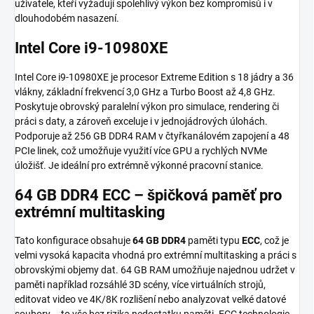
uživatele, kteří vyžadují spolehlivý výkon bez kompromisů i v
dlouhodobém nasazení.
Intel Core i9-10980XE
Intel Core i9-10980XE je procesor Extreme Edition s 18 jádry a 36
vlákny, základní frekvencí 3,0 GHz a Turbo Boost až 4,8 GHz.
Poskytuje obrovský paralelní výkon pro simulace, rendering či
práci s daty, a zároveň exceluje i v jednojádrových úlohách.
Podporuje až 256 GB DDR4 RAM v čtyřkanálovém zapojení a 48
PCIe linek, což umožňuje využití více GPU a rychlých NVMe
úložišť. Je ideální pro extrémně výkonné pracovní stanice.
64 GB DDR4 ECC – špičková paměť pro
extrémní multitasking
Tato konfigurace obsahuje
64 GB DDR4
paměti typu
ECC
, což je
velmi vysoká kapacita vhodná pro extrémní multitasking a práci s
obrovskými objemy dat. 64 GB RAM umožňuje najednou udržet v
paměti například rozsáhlé 3D scény, více virtuálních strojů,
editovat video ve 4K/8K rozlišení nebo analyzovat velké datové
soubory – to vše bez rizika nedostatku paměti. ECC technologie