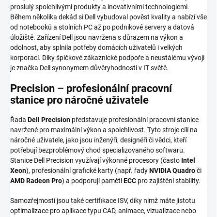
proslulý spolehlivými produkty a inovativními technologiemi.
Během několika dekád si Dell vybudoval pověst kvality a nabízí vše
od notebooků a stolních PC až po podnikové servery a datová
úložiště. Zařízení Dell jsou navržena s důrazem na výkon a
odolnost, aby splnila potřeby domácích uživatelů i velkých
korporací. Díky špičkové zákaznické podpoře a neustálému vývoji
je značka Dell synonymem důvěryhodnosti v IT světě.
Precision – profesionální pracovní
stanice pro náročné uživatele
Řada
Dell Precision
představuje profesionální pracovní stanice
navržené pro maximální výkon a spolehlivost. Tyto stroje cílí na
náročné uživatele, jako jsou inženýři, designéři či vědci, kteří
potřebují bezproblémový chod specializovaného softwaru.
Stanice Dell Precision využívají výkonné procesory (často
Intel
Xeon
), profesionální grafické karty (např. řady
NVIDIA Quadro
či
AMD Radeon Pro
) a podporují paměti
ECC
pro zajištění stability.
Samozřejmostí jsou také certifikace ISV, díky nimž máte jistotu
optimalizace pro aplikace typu CAD, animace, vizualizace nebo