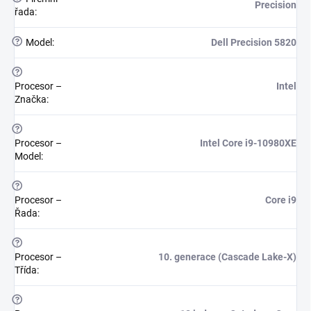
Precision
řada
:
?
Model
:
Dell Precision 5820
?
Procesor –
Intel
Značka
:
?
Procesor –
Intel Core i9-10980XE
Model
:
?
Procesor –
Core i9
Řada
:
?
Procesor –
10. generace (Cascade Lake-X)
Třída
:
?