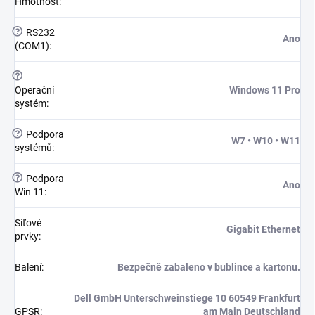
Hmotnost
:
?
RS232
Ano
(COM1)
:
?
Operační
Windows 11 Pro
systém
:
?
Podpora
W7 • W10 • W11
systémů
:
?
Podpora
Ano
Win 11
:
Síťové
Gigabit Ethernet
prvky
:
Balení
:
Bezpečně zabaleno v bublince a kartonu.
Dell GmbH Unterschweinstiege 10 60549 Frankfurt
GPSR
:
am Main Deutschland