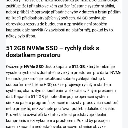
zajišťuje, že i při takto velkém zatížení zůstane systém stabilní,
neboť průběžně opravuje případné chyby v datech a brání pádům
aplikací i při dlouhotrvajících výpočtech. 64 GB poskytuje
obrovskou rezervu do budoucna a zpravidla není problém
kapacitu dále navýšit (v závislosti na platformě), pokud by to
někdy bylo třeba.
512GB NVMe SSD – rychlý disk s
dostatkem prostoru
Osazen je
NVMe SSD
disk o kapacitě
512 GB
, který kombinuje
vysokou rychlost s dostatečně velkým prostorem pro data. NVMe
technologie zaručuje několikanásobně rychlejší přístup k
souborům než běžné HDD, což se projevuje rychlým startem
systému, okamžitým spouštěním aplikací a svižným přesunem
dat. Kapacita 512 GB již pohodlně pojme operační systém,
širokou paletu programů i značné množství pracovních souborů
nebo projektů, než začnete pociťovat potřebu dalšího úložiště.
Pro většinu uživatelů tak tato velikost představuje ideální
kompromis mezi výkonem a prostorem. Pokud by přece jen
časem kapacita nedostačovala, pracovní stanice obvykle