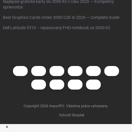
Najlepšie grafické karty do 3000 Kč v roku 2026 — Kompletný
sprievodce
Best Graphics Cards Under 3000 CZK in 2026 — Complete Guide
Dell Latitude 5310 – repasovaný FHD notebook za 5000 Kč
Copyright 2026
ImportPC
. Všechna práva vyhrazena.
Vytvořil Shoptet
×