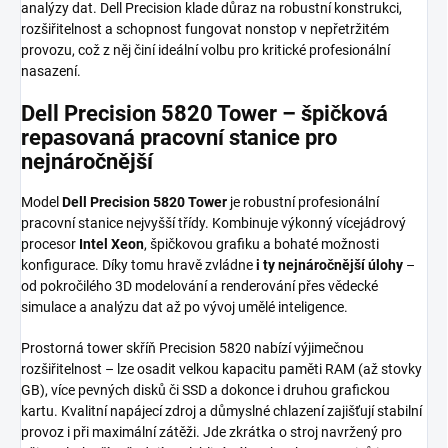
analýzy dat. Dell Precision klade důraz na robustní konstrukci,
rozšiřitelnost a schopnost fungovat nonstop v nepřetržitém
provozu, což z něj činí ideální volbu pro kritické profesionální
nasazení.
Dell Precision 5820 Tower – špičková
repasovaná pracovní stanice pro
nejnáročnější
Model
Dell Precision 5820 Tower
je robustní profesionální
pracovní stanice nejvyšší třídy. Kombinuje výkonný vícejádrový
procesor
Intel Xeon
, špičkovou grafiku a bohaté možnosti
konfigurace. Díky tomu hravě zvládne
i ty nejnáročnější úlohy
–
od pokročilého 3D modelování a renderování přes vědecké
simulace a analýzu dat až po vývoj umělé inteligence.
Prostorná tower skříň Precision 5820 nabízí výjimečnou
rozšiřitelnost – lze osadit velkou kapacitu paměti RAM (až stovky
GB), více pevných disků či SSD a dokonce i druhou grafickou
kartu. Kvalitní napájecí zdroj a důmyslné chlazení zajišťují stabilní
provoz i při maximální zátěži. Jde zkrátka o stroj navržený pro