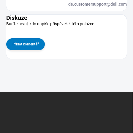
de.customersupport@dell.com
Diskuze
Buďte první, kdo napíše příspěvek k této položce.
Přidat komentář
Z
Á
P
A
T
Í