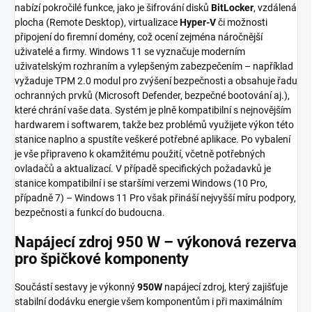
nabízí pokročilé funkce, jako je šifrování disků
BitLocker
, vzdálená
plocha (Remote Desktop), virtualizace
Hyper-V
či možnosti
připojení do firemní domény, což ocení zejména náročnější
uživatelé a firmy. Windows 11 se vyznačuje moderním
uživatelským rozhraním a vylepšeným zabezpečením – například
vyžaduje TPM 2.0 modul pro zvýšení bezpečnosti a obsahuje řadu
ochranných prvků (Microsoft Defender, bezpečné bootování aj.),
které chrání vaše data. Systém je plně kompatibilní s nejnovějším
hardwarem i softwarem, takže bez problémů využijete výkon této
stanice naplno a spustíte veškeré potřebné aplikace. Po vybalení
je vše připraveno k okamžitému použití, včetně potřebných
ovladačů a aktualizací. V případě specifických požadavků je
stanice kompatibilní i se staršími verzemi Windows (10 Pro,
případně 7) – Windows 11 Pro však přináší nejvyšší míru podpory,
bezpečnosti a funkcí do budoucna.
Napájecí zdroj 950 W – výkonová rezerva
pro špičkové komponenty
Součástí sestavy je výkonný
950W
napájecí zdroj, který zajišťuje
stabilní dodávku energie všem komponentům i při maximálním