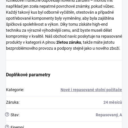
vzhledově i funkčně odpovídají novému zařízení – mohou mít
například jen zcela nepatrné povrchové známky, pokud vůbec.
Každý takový kus byl odborně vyčištěn, otestován a případné
opotřebované komponenty byly vyměněny, aby byla zajištěna
špičková spolehlivost a výkon. Díky tomu získáte high-end
techniku za výrazně výhodnější cenu, aniž byste museli dělat
kompromisy v kvalitě. Náš obchod navíc poskytuje na repasované
produkty v kategorii A plnou
2letou záruku
, takže máte jistotu
bezproblémového provozu a podpory stejně jako u nového zboží.
Doplňkové parametry
Kategorie
:
Nové i repasované stolní počítače
Záruka
:
24 měsíců
?
Stav
:
Repasovaný, A
?
Firemní