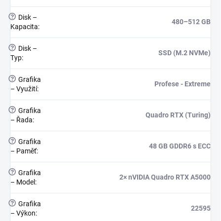
?
Disk –
480–512 GB
Kapacita
:
?
Disk –
SSD (M.2 NVMe)
Typ
:
?
Grafika
Profese - Extreme
– Využití
:
?
Grafika
Quadro RTX (Turing)
– Řada
:
?
Grafika
48 GB GDDR6 s ECC
– Paměť
:
?
Grafika
2× nVIDIA Quadro RTX A5000
– Model
:
?
Grafika
22595
– Výkon
: