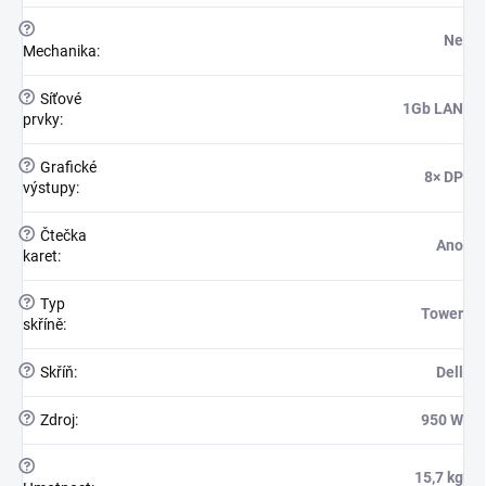
?
Ne
Mechanika
:
?
Síťové
1Gb LAN
prvky
:
?
Grafické
8× DP
výstupy
:
?
Čtečka
Ano
karet
:
?
Typ
Tower
skříně
:
?
Skříň
:
Dell
?
Zdroj
:
950 W
?
15,7 kg