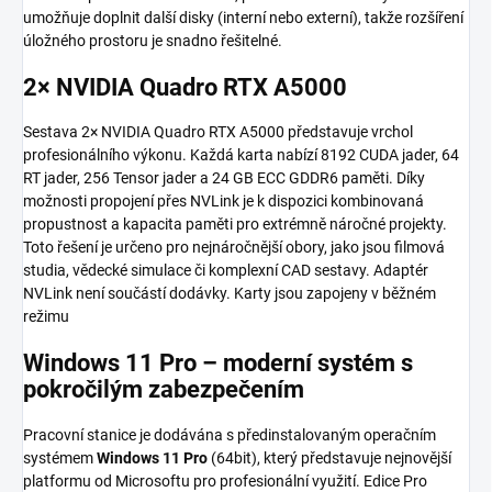
umožňuje doplnit další disky (interní nebo externí), takže rozšíření
úložného prostoru je snadno řešitelné.
2× NVIDIA Quadro RTX A5000
Sestava 2× NVIDIA Quadro RTX A5000 představuje vrchol
profesionálního výkonu. Každá karta nabízí 8192 CUDA jader, 64
RT jader, 256 Tensor jader a 24 GB ECC GDDR6 paměti. Díky
možnosti propojení přes NVLink je k dispozici kombinovaná
propustnost a kapacita paměti pro extrémně náročné projekty.
Toto řešení je určeno pro nejnáročnější obory, jako jsou filmová
studia, vědecké simulace či komplexní CAD sestavy. Adaptér
NVLink není součástí dodávky. Karty jsou zapojeny v běžném
režimu
Windows 11 Pro – moderní systém s
pokročilým zabezpečením
Pracovní stanice je dodávána s předinstalovaným operačním
systémem
Windows 11 Pro
(64bit), který představuje nejnovější
platformu od Microsoftu pro profesionální využití. Edice Pro