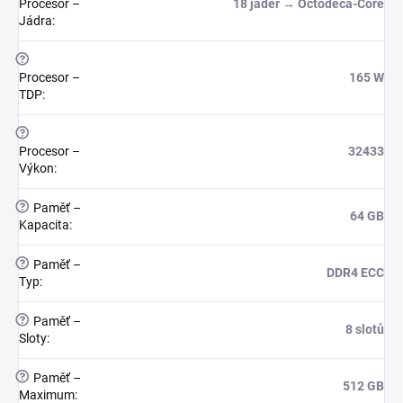
Procesor –
18 jader → Octodeca-Core
Jádra
:
?
Procesor –
165 W
TDP
:
?
Procesor –
32433
Výkon
:
?
Paměť –
64 GB
Kapacita
:
?
Paměť –
DDR4 ECC
Typ
:
?
Paměť –
8 slotů
Sloty
:
?
Paměť –
512 GB
Maximum
: