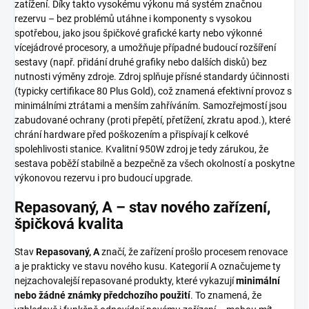
zatížení. Díky takto vysokému výkonu má systém značnou
rezervu – bez problémů utáhne i komponenty s vysokou
spotřebou, jako jsou špičkové grafické karty nebo výkonné
vícejádrové procesory, a umožňuje případné budoucí rozšíření
sestavy (např. přidání druhé grafiky nebo dalších disků) bez
nutnosti výměny zdroje. Zdroj splňuje přísné standardy účinnosti
(typicky certifikace 80 Plus Gold), což znamená efektivní provoz s
minimálními ztrátami a menším zahříváním. Samozřejmostí jsou
zabudované ochrany (proti přepětí, přetížení, zkratu apod.), které
chrání hardware před poškozením a přispívají k celkové
spolehlivosti stanice. Kvalitní 950W zdroj je tedy zárukou, že
sestava poběží stabilně a bezpečně za všech okolností a poskytne
výkonovou rezervu i pro budoucí upgrade.
Repasovaný, A – stav nového zařízení,
špičková kvalita
Stav
Repasovaný, A
značí, že zařízení prošlo procesem renovace
a je prakticky ve stavu nového kusu. Kategorií A označujeme ty
nejzachovalejší repasované produkty, které vykazují
minimální
nebo žádné známky předchozího použití
. To znamená, že