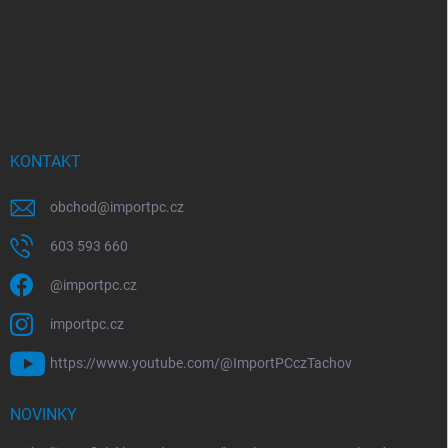
KONTAKT
obchod
@
importpc.cz
603 593 660
@importpc.cz
importpc.cz
https://www.youtube.com/@ImportPCczTachov
NOVINKY