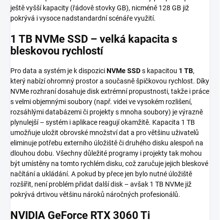
ještě vyšší kapacity (řádově stovky GB), nicméně 128 GB již
pokrývá i vysoce nadstandardní scénáře využití.
1 TB NVMe SSD – velká kapacita s
bleskovou rychlostí
Pro data a systém je k dispozici
NVMe SSD
s kapacitou
1 TB
,
který nabízí ohromný prostor a současně špičkovou rychlost. Díky
NVMe rozhraní dosahuje disk extrémní propustnosti, takže i práce
s velmi objemnými soubory (např. videi ve vysokém rozlišení,
rozsáhlými databázemi či projekty s mnoha soubory) je výrazně
plynulejší – systém i aplikace reagují okamžitě. Kapacita 1 TB
umožňuje uložit obrovské množství dat a pro většinu uživatelů
eliminuje potřebu externího úložiště či druhého disku alespoň na
dlouhou dobu. Všechny důležité programy i projekty tak mohou
být umístěny na tomto rychlém disku, což zaručuje jejich bleskové
načítání a ukládání. A pokud by přece jen bylo nutné úložiště
rozšířit, není problém přidat další disk – avšak 1 TB NVMe již
pokrývá drtivou většinu nároků náročných profesionálů.
NVIDIA GeForce RTX 3060 Ti