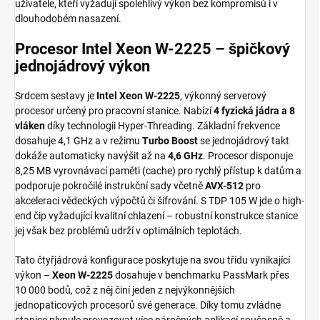
uživatele, kteří vyžadují spolehlivý výkon bez kompromisů i v
dlouhodobém nasazení.
Procesor Intel Xeon W-2225 – špičkový
jednojádrový výkon
Srdcem sestavy je
Intel Xeon W-2225
, výkonný serverový
procesor určený pro pracovní stanice. Nabízí
4 fyzická jádra a 8
vláken
díky technologii Hyper-Threading. Základní frekvence
dosahuje 4,1 GHz a v režimu
Turbo Boost
se jednojádrový takt
dokáže automaticky navýšit až na
4,6 GHz
. Procesor disponuje
8,25 MB vyrovnávací paměti (cache) pro rychlý přístup k datům a
podporuje pokročilé instrukční sady včetně
AVX-512
pro
akceleraci vědeckých výpočtů či šifrování. S TDP 105 W jde o high-
end čip vyžadující kvalitní chlazení – robustní konstrukce stanice
jej však bez problémů udrží v optimálních teplotách.
Tato čtyřjádrová konfigurace poskytuje na svou třídu vynikající
výkon –
Xeon W-2225
dosahuje v benchmarku PassMark přes
10 000 bodů, což z něj činí jeden z nejvýkonnějších
jednopaticových procesorů své generace. Díky tomu zvládne
stanice plynule provozovat více náročných aplikací současně a