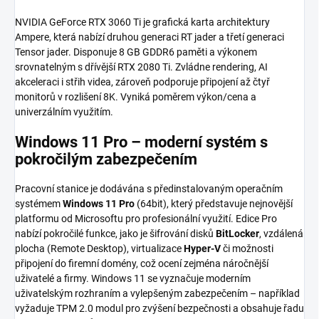
NVIDIA GeForce RTX 3060 Ti je grafická karta architektury
Ampere, která nabízí druhou generaci RT jader a třetí generaci
Tensor jader. Disponuje 8 GB GDDR6 paměti a výkonem
srovnatelným s dřívější RTX 2080 Ti. Zvládne rendering, AI
akceleraci i střih videa, zároveň podporuje připojení až čtyř
monitorů v rozlišení 8K. Vyniká poměrem výkon/cena a
univerzálním využitím.
Windows 11 Pro – moderní systém s
pokročilým zabezpečením
Pracovní stanice je dodávána s předinstalovaným operačním
systémem
Windows 11 Pro
(64bit), který představuje nejnovější
platformu od Microsoftu pro profesionální využití. Edice Pro
nabízí pokročilé funkce, jako je šifrování disků
BitLocker
, vzdálená
plocha (Remote Desktop), virtualizace
Hyper-V
či možnosti
připojení do firemní domény, což ocení zejména náročnější
uživatelé a firmy. Windows 11 se vyznačuje moderním
uživatelským rozhraním a vylepšeným zabezpečením – například
vyžaduje TPM 2.0 modul pro zvýšení bezpečnosti a obsahuje řadu