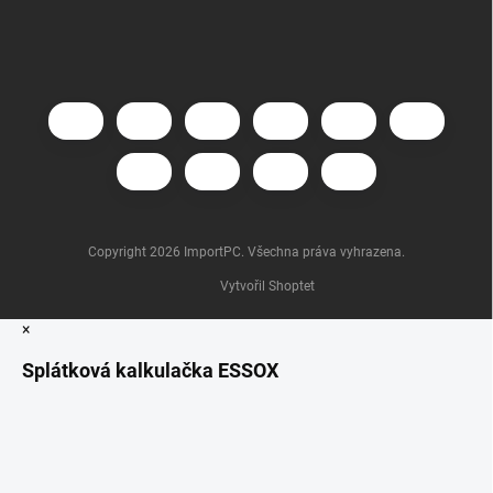
Copyright 2026
ImportPC
. Všechna práva vyhrazena.
Vytvořil Shoptet
×
Splátková kalkulačka ESSOX