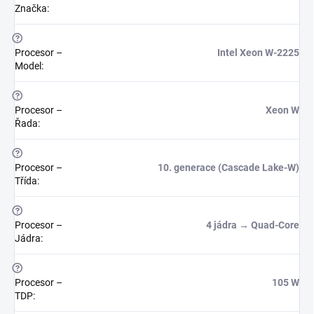
Značka
:
?
Procesor –
Intel Xeon W-2225
Model
:
?
Procesor –
Xeon W
Řada
:
?
Procesor –
10. generace (Cascade Lake-W)
Třída
:
?
Procesor –
4 jádra → Quad-Core
Jádra
:
?
Procesor –
105 W
TDP
: