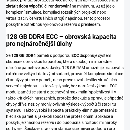
zkrátit dobu výpočtů či renderování
na minimum. Ať už jde o
komplexní simulace, kompilaci rozsáhlých projek­tů nebo
virtualizaci více virtuálních strojů najednou, tento procesor
poskytne potřebnou výkonovou rezervu s přehledem.
128 GB DDR4 ECC – obrovská kapacita
pro nejnáročnější úlohy
Se
128 GB DDR4
paměti s podporou
ECC
disponuje systém
skutečně obrovskou kapacitou, která uspokojí i mimořádně
náročné paměťové požadavky. 128 GB RAM umožňuje pracovat s
extrémně velkými datovými sadami, provádět komplexní simulace
či analýzy přímo v paměti, nebo provozovat desítky virtuálních
serverů najednou – a to vše plynule, bez narušení výkonu. ECC
modul paměti se stará o zachování maximální spolehlivosti i v
takto kritických nasazeních, protože detekuje a opravuje případné
chyby dříve, než by mohly ovlivnit výsledek výpočtů či stabilitu
systému. Takto vysoká kapacita prakticky eliminuje omezení z
hlediska paměti u jakékoli současné profesionální aplikace a
poskytuje značnou rezervu i do budoucna s rostoucími nároky
software. Špičkové pracovní stanice sice mívají podporu i pro