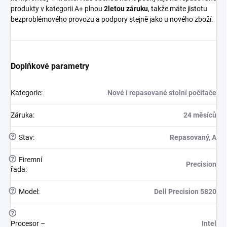
produkty v kategorii A+ plnou
2letou záruku
, takže máte jistotu
bezproblémového provozu a podpory stejně jako u nového zboží.
Doplňkové parametry
Kategorie
:
Nové i repasované stolní počítače
Záruka
:
24 měsíců
?
Stav
:
Repasovaný, A
?
Firemní
Precision
řada
:
?
Model
:
Dell Precision 5820
?
Procesor –
Intel