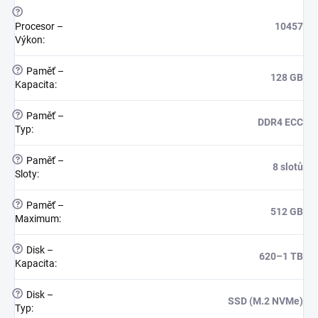
?
Procesor –
10457
Výkon
:
?
Paměť –
128 GB
Kapacita
:
?
Paměť –
DDR4 ECC
Typ
:
?
Paměť –
8 slotů
Sloty
:
?
Paměť –
512 GB
Maximum
:
?
Disk –
620–1 TB
Kapacita
:
?
Disk –
SSD (M.2 NVMe)
Typ
: