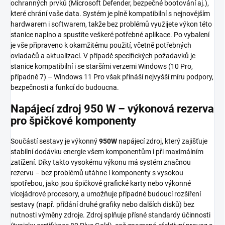
ochranných prvků (Microsoft Defender, bezpečné bootování aj.),
které chrání vaše data. Systém je plně kompatibilní s nejnovějším
hardwarem i softwarem, takže bez problémů využijete výkon této
stanice naplno a spustíte veškeré potřebné aplikace. Po vybalení
je vše připraveno k okamžitému použití, včetně potřebných
ovladačů a aktualizací. V případě specifických požadavků je
stanice kompatibilní i se staršími verzemi Windows (10 Pro,
případně 7) – Windows 11 Pro však přináší nejvyšší míru podpory,
bezpečnosti a funkcí do budoucna.
Napájecí zdroj 950 W – výkonová rezerva
pro špičkové komponenty
Součástí sestavy je výkonný
950W
napájecí zdroj, který zajišťuje
stabilní dodávku energie všem komponentům i při maximálním
zatížení. Díky takto vysokému výkonu má systém značnou
rezervu – bez problémů utáhne i komponenty s vysokou
spotřebou, jako jsou špičkové grafické karty nebo výkonné
vícejádrové procesory, a umožňuje případné budoucí rozšíření
sestavy (např. přidání druhé grafiky nebo dalších disků) bez
nutnosti výměny zdroje. Zdroj splňuje přísné standardy účinnosti