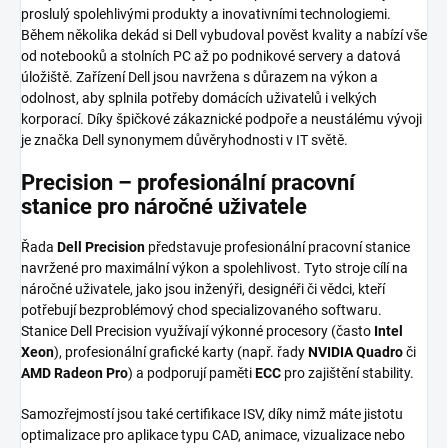
proslulý spolehlivými produkty a inovativními technologiemi.
Během několika dekád si Dell vybudoval pověst kvality a nabízí vše
od notebooků a stolních PC až po podnikové servery a datová
úložiště. Zařízení Dell jsou navržena s důrazem na výkon a
odolnost, aby splnila potřeby domácích uživatelů i velkých
korporací. Díky špičkové zákaznické podpoře a neustálému vývoji
je značka Dell synonymem důvěryhodnosti v IT světě.
Precision – profesionální pracovní
stanice pro náročné uživatele
Řada
Dell Precision
představuje profesionální pracovní stanice
navržené pro maximální výkon a spolehlivost. Tyto stroje cílí na
náročné uživatele, jako jsou inženýři, designéři či vědci, kteří
potřebují bezproblémový chod specializovaného softwaru.
Stanice Dell Precision využívají výkonné procesory (často
Intel
Xeon
), profesionální grafické karty (např. řady
NVIDIA Quadro
či
AMD Radeon Pro
) a podporují paměti
ECC
pro zajištění stability.
Samozřejmostí jsou také certifikace ISV, díky nimž máte jistotu
optimalizace pro aplikace typu CAD, animace, vizualizace nebo