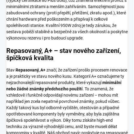
(typicky certifikace 80 Plus Gold), což znamená efektivní provoz s
minimálními ztrátami a menším zahříváním. Samozřejmostí jsou
zabudované ochrany (proti přepětí, přetížení, zkratu apod.), které
chrání hardware před poškozením a přispívají k celkové
spolehlivosti stanice. Kvalitní 950W zdroj je tedy zárukou, že
sestava poběží stabilně a bezpečně za všech okolností a poskytne
výkonovou rezervu i pro budoucí upgrade.
Repasovaný, A+ – stav nového zařízení,
špičková kvalita
Stav
Repasovaný, A+
značí, že zařízení prošlo procesem renovace
a je prakticky ve stavu nového kusu. Kategorií A+ označujeme ty
nejzachovalejší repasované produkty, které vykazují
minimální
nebo žádné známky předchozího použití
. To znamená, že
vzhledově i funkčně odpovídají novému zařízení – mohou mít
například jen zcela nepatrné povrchové známky, pokud vůbec.
Každý takový kus byl odborně vyčištěn, otestován a případné
opotřebované komponenty byly vyměněny, aby byla zajištěna
špičková spolehlivost a výkon. Díky tomu získáte high-end
techniku za výrazně výhodnější cenu, aniž byste museli dělat
kompromisy v kvalitě. Náš obchod navíc poskytuje na repasované