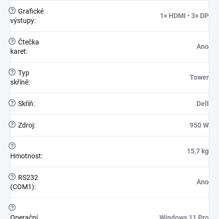
?
Grafické
1× HDMI • 3× DP
výstupy
:
?
Čtečka
Ano
karet
:
?
Typ
Tower
skříně
:
?
Skříň
:
Dell
?
Zdroj
:
950 W
?
15,7 kg
Hmotnost
:
?
RS232
Ano
(COM1)
:
?
Operační
Windows 11 Pro