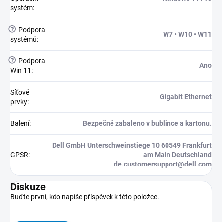
systém
:
?
Podpora
W7 • W10 • W11
systémů
:
?
Podpora
Ano
Win 11
:
Síťové
Gigabit Ethernet
prvky
:
Balení
:
Bezpečně zabaleno v bublince a kartonu.
Dell GmbH Unterschweinstiege 10 60549 Frankfurt
GPSR
:
am Main Deutschland
de.customersupport@dell.com
Diskuze
Buďte první, kdo napíše příspěvek k této položce.