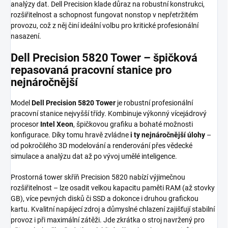
analýzy dat. Dell Precision klade důraz na robustní konstrukci,
rozšiřitelnost a schopnost fungovat nonstop v nepřetržitém
provozu, což z něj činí ideální volbu pro kritické profesionální
nasazení.
Dell Precision 5820 Tower – špičková
repasovaná pracovní stanice pro
nejnáročnější
Model
Dell Precision 5820 Tower
je robustní profesionální
pracovní stanice nejvyšší třídy. Kombinuje výkonný vícejádrový
procesor
Intel Xeon
, špičkovou grafiku a bohaté možnosti
konfigurace. Díky tomu hravě zvládne
i ty nejnáročnější úlohy
–
od pokročilého 3D modelování a renderování přes vědecké
simulace a analýzu dat až po vývoj umělé inteligence.
Prostorná tower skříň Precision 5820 nabízí výjimečnou
rozšiřitelnost – lze osadit velkou kapacitu paměti RAM (až stovky
GB), více pevných disků či SSD a dokonce i druhou grafickou
kartu. Kvalitní napájecí zdroj a důmyslné chlazení zajišťují stabilní
provoz i při maximální zátěži. Jde zkrátka o stroj navržený pro