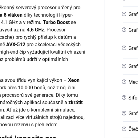
výkonný serverový procesor určený pro
?
Graf
 a 8 vláken
díky technologii Hyper-
 4,1 GHz a v režimu
Turbo Boost
se
avýšit až na
4,6 GHz
. Procesor
?
Graf
ache) pro rychlý přístup k datům a
tně
AVX-512
pro akceleraci vědeckých
?
Graf
igh-end čip vyžadující kvalitní chlazení
bez problémů udrží v optimálních
?
Graf
na svou třídu vynikající výkon –
Xeon
?
Mec
 přes 10 000 bodů, což z něj činí
h procesorů své generace. Díky tomu
?
Síťo
e náročných aplikací současně a
zkrátit
. Ať už jde o komplexní simulace,
?
Graf
alizaci více virtuálních strojů najednou,
novou rezervu s přehledem.
?
Čteč