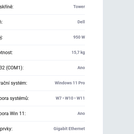
skříně
:
Tower
ň
:
Dell
j
:
950 W
tnost
:
15,7 kg
32 (COM1)
:
Ano
ační systém
:
Windows 11 Pro
ora systémů
:
W7 • W10 • W11
ora Win 11
:
Ano
 prvky
:
Gigabit Ethernet