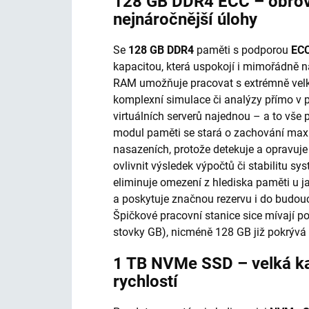
128 GB DDR4 ECC – obrov
nejnáročnější úlohy
Se
128 GB DDR4
paměti s podporou
EC
kapacitou, která uspokojí i mimořádně
RAM umožňuje pracovat s extrémně vel
komplexní simulace či analýzy přímo v 
virtuálních serverů najednou – a to vše 
modul paměti se stará o zachování maximá
nasazeních, protože detekuje a opravuje
ovlivnit výsledek výpočtů či stabilitu s
eliminuje omezení z hlediska paměti u j
a poskytuje značnou rezervu i do budou
Špičkové pracovní stanice sice mívají po
stovky GB), nicméně 128 GB již pokrývá 
1 TB NVMe SSD – velká ka
rychlostí