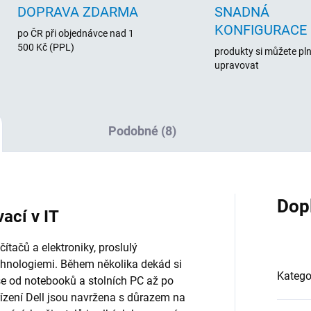
DOPRAVA ZDARMA
SNADNÁ
KONFIGURACE
po ČR při objednávce nad 1
500 Kč (PPL)
produkty si můžete pl
upravovat
Podobné (8)
Dop
vací v IT
tačů a elektroniky, proslulý
chnologiemi. Během několika dekád si
Katego
vše od notebooků a stolních PC až po
řízení Dell jsou navržena s důrazem na