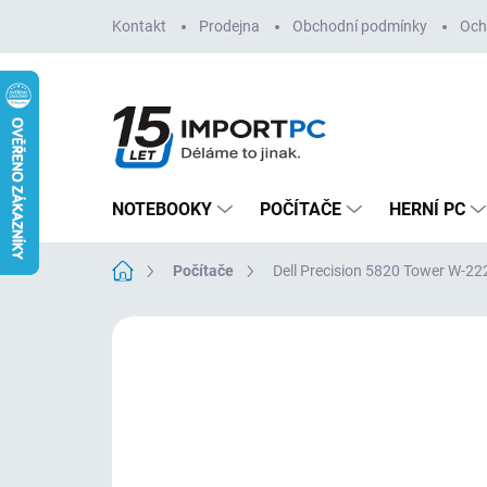
Přejít
Kontakt
Prodejna
Obchodní podmínky
Och
na
obsah
NOTEBOOKY
POČÍTAČE
HERNÍ PC
Domů
Počítače
Dell Precision 5820 Tower W-
Neohodnoceno
Podrobnosti hodn