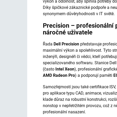
výkon a odolnost, aby splnila potřeby do
Díky špičkové zákaznické podpoře a neu
synonymem důvěryhodnosti v IT světě.
Precision – profesionální 
náročné uživatele
Řada
Dell Precision
představuje profesio
maximální výkon a spolehlivost. Tyto stro
inženýři, designéři či vědci, kteří potře
specializovaného softwaru. Stanice Dell
(často
Intel Xeon
), profesionální grafick
AMD Radeon Pro
) a podporují paměti
E
Samozřejmostí jsou také certifikace ISV,
pro aplikace typu CAD, animace, vizualiz
klade důraz na robustní konstrukci, rozš
nonstop v nepřetržitém provozu, což z něj
profesionální nasazení.