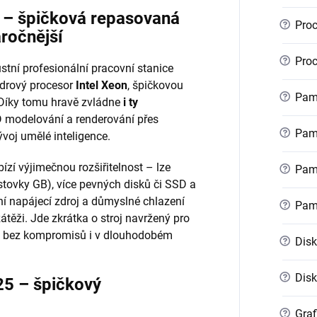
r – špičková repasovaná
?
Proc
áročnější
?
Proc
stní profesionální pracovní stanice
ádrový procesor
Intel Xeon
, špičkovou
?
Pamě
 Díky tomu hravě zvládne
i ty
 modelování a renderování přes
?
Pamě
voj umělé inteligence.
ízí výjimečnou rozšiřitelnost – lze
?
Pamě
stovky GB), více pevných disků či SSD a
ní napájecí zdroj a důmyslné chlazení
?
Pam
zátěži. Jde zkrátka o stroj navržený pro
kon bez kompromisů i v dlouhodobém
?
Disk
?
Disk
25 – špičkový
?
Graf