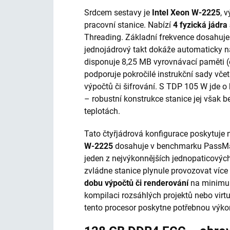
Srdcem sestavy je
Intel Xeon W-2225
, 
pracovní stanice. Nabízí
4 fyzická jádra
Threading. Základní frekvence dosahuje
jednojádrový takt dokáže automaticky n
disponuje 8,25 MB vyrovnávací paměti (c
podporuje pokročilé instrukční sady vče
výpočtů či šifrování. S TDP 105 W jde o h
– robustní konstrukce stanice jej však 
teplotách.
Tato čtyřjádrová konfigurace poskytuje 
W-2225
dosahuje v benchmarku PassMark
jeden z nejvýkonnějších jednopaticovýc
zvládne stanice plynule provozovat víc
dobu výpočtů či renderování
na minimum
kompilaci rozsáhlých projek­tů nebo virtu
tento procesor poskytne potřebnou výko