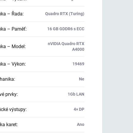
ika – Řada
:
Quadro RTX (Turing)
ika – Paměť
:
16 GB GDDR6 s ECC
nVIDIA Quadro RTX
ika – Model
:
A4000
ika – Výkon
:
19469
hanika
:
Ne
vé prvky
:
1Gb LAN
ické výstupy
:
4× DP
ka karet
:
Ano