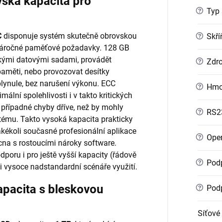
ská kapacita pro
?
Typ 
C
disponuje systém skutečně obrovskou
?
Skří
 náročné paměťové požadavky. 128 GB
kými datovými sadami, provádět
?
Zdro
paměti, nebo provozovat desítky
plynule, bez narušení výkonu. ECC
?
Hmo
lní spolehlivosti i v takto kritických
 případné chyby dříve, než by mohly
?
RS2
ystému. Takto vysoká kapacita prakticky
akékoli současné profesionální aplikace
?
Oper
cna s rostoucími nároky software.
dporu i pro ještě vyšší kapacity (řádově
?
Podp
i vysoce nadstandardní scénáře využití.
pacita s bleskovou
?
Podp
Síťové