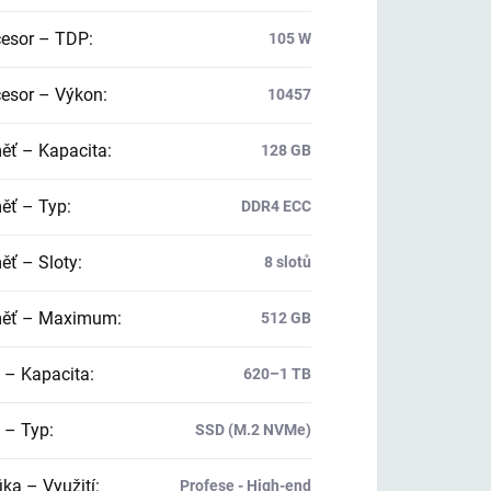
esor – TDP
:
105 W
esor – Výkon
:
10457
ť – Kapacita
:
128 GB
ť – Typ
:
DDR4 ECC
ť – Sloty
:
8 slotů
ěť – Maximum
:
512 GB
 – Kapacita
:
620–1 TB
 – Typ
:
SSD (M.2 NVMe)
ika – Využití
:
Profese - High-end