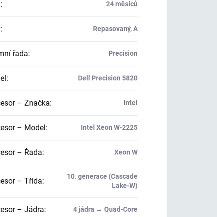
a
:
24 měsíců
v
:
Repasovaný, A
mní řada
:
Precision
el
:
Dell Precision 5820
esor – Značka
:
Intel
esor – Model
:
Intel Xeon W-2225
esor – Řada
:
Xeon W
10. generace (Cascade
esor – Třída
:
Lake-W)
esor – Jádra
:
4 jádra → Quad-Core