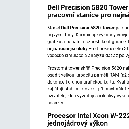
Dell Precision 5820 Towe
pracovní stanice pro nejn
Model
Dell Precision 5820 Tower
je robu
nejvyšší třídy. Kombinuje výkonný vícej
grafiku a bohaté možnosti konfigurace.
nejnáročnější úlohy
– od pokročilého 3D
vědecké simulace a analýzu dat až po vý
Prostorná tower skříň Precision 5820 nab
osadit velkou kapacitu paměti RAM (až 
dokonce i druhou grafickou kartu. Kvalit
zajišťují stabilní provoz i při maximální 
uživatele, kteří vyžadují spolehlivý vý
nasazení.
Procesor Intel Xeon W-22
jednojádrový výkon