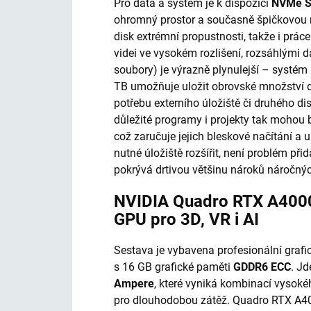
Pro data a systém je k dispozici
NVMe 
ohromný prostor a současně špičkovou 
disk extrémní propustnosti, takže i prác
videi ve vysokém rozlišení, rozsáhlými 
soubory) je výrazně plynulejší – systém 
TB umožňuje uložit obrovské množství da
potřebu externího úložiště či druhého 
důležité programy i projekty tak mohou 
což zaručuje jejich bleskové načítání a 
nutné úložiště rozšířit, není problém při
pokrývá drtivou většinu nároků náročnýc
NVIDIA Quadro RTX A4000
GPU pro 3D, VR i AI
Sestava je vybavena profesionální graf
s 16 GB grafické paměti
GDDR6 ECC
. J
Ampere
, které vyniká kombinací vysoké
pro dlouhodobou zátěž. Quadro RTX A4