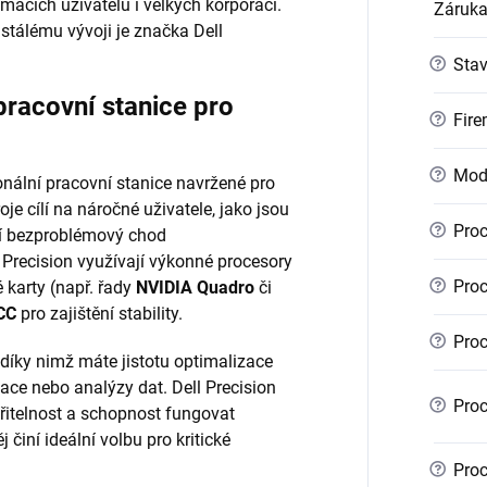
mácích uživatelů i velkých korporací.
Záruk
stálému vývoji je značka Dell
?
Sta
pracovní stanice pro
?
Fire
?
Mod
nální pracovní stanice navržené pro
je cílí na náročné uživatele, jako jsou
?
Proc
bují bezproblémový chod
 Precision využívají výkonné procesory
?
Proc
é karty (např. řady
NVIDIA Quadro
či
CC
pro zajištění stability.
?
Proc
 díky nimž máte jistotu optimalizace
ace nebo analýzy dat. Dell Precision
?
Proc
iřitelnost a schopnost fungovat
 činí ideální volbu pro kritické
?
Proc