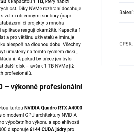
SSD
s kapacitou
1 TB
, který nabízí
rychlost. Díky NVMe rozhraní dosahuje
Balení
:
e s velmi objemnými soubory (např.
databázemi či projekty s mnoha
i aplikace reagují okamžitě. Kapacita 1
t a pro většinu uživatelů eliminuje
GPSR
:
disku alespoň na dlouhou dobu. Všechny
být umístěny na tomto rychlém disku,
ukládání. A pokud by přece jen bylo
dat další disk – avšak 1 TB NVMe již
h profesionálů.
 – výkonné profesionální
ickou kartou
NVIDIA Quadro RTX A4000
de o moderní GPU architektury NVIDIA
ho výpočetního výkonu a spolehlivosti
000 disponuje
6144 CUDA jádry
pro