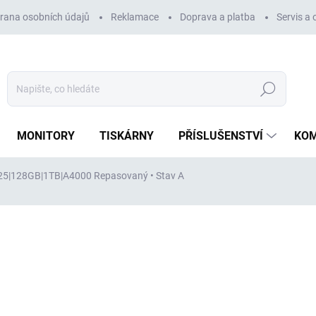
rana osobních údajů
Reklamace
Doprava a platba
Servis a
Hledat
MONITORY
TISKÁRNY
PŘÍSLUŠENSTVÍ
KO
2225|128GB|1TB|A4000
Repasovaný • Stav A
ocení
ZNAČKA:
DELL
42 754 Kč
35 334 Kč
bez DPH
Měrná
VYPRODÁNO