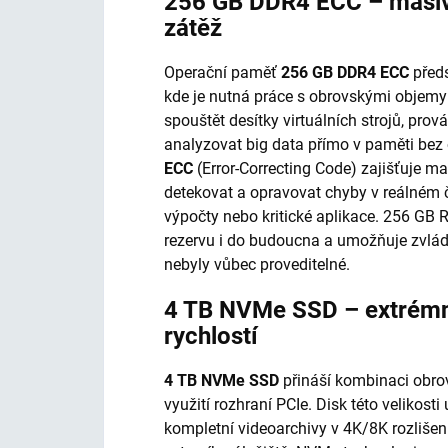
256 GB DDR4 ECC – masivn
zátěž
Operační paměť
256 GB DDR4 ECC
předs
kde je nutná práce s obrovskými objemy
spouštět desítky virtuálních strojů, pro
analyzovat big data přímo v paměti bez 
ECC
(Error-Correcting Code) zajišťuje m
detekovat a opravovat chyby v reálném ča
výpočty nebo kritické aplikace. 256 GB
rezervu i do budoucna a umožňuje zvláda
nebyly vůbec proveditelné.
4 TB NVMe SSD – extrémní
rychlostí
4 TB NVMe SSD
přináší kombinaci obrov
využití rozhraní PCIe. Disk této velikos
kompletní videoarchivy v 4K/8K rozlišení