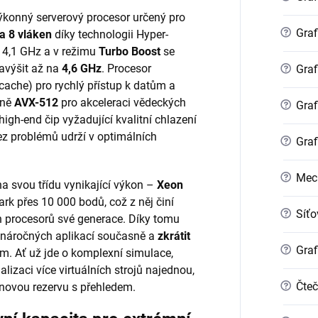
výkonný serverový procesor určený pro
?
Graf
 a 8 vláken
díky technologii Hyper-
 4,1 GHz a v režimu
Turbo Boost
se
avýšit až na
4,6 GHz
. Procesor
?
Graf
ache) pro rychlý přístup k datům a
tně
AVX-512
pro akceleraci vědeckých
?
Graf
igh-end čip vyžadující kvalitní chlazení
bez problémů udrží v optimálních
?
Graf
?
Mec
na svou třídu vynikající výkon –
Xeon
 přes 10 000 bodů, což z něj činí
?
Síťo
h procesorů své generace. Díky tomu
e náročných aplikací současně a
zkrátit
?
Graf
. Ať už jde o komplexní simulace,
alizaci více virtuálních strojů najednou,
?
Čteč
novou rezervu s přehledem.