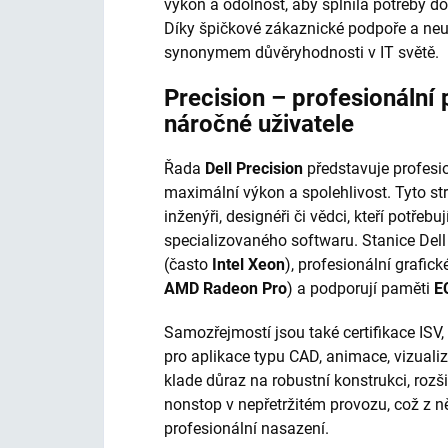
výkon a odolnost, aby splnila potřeby do
Díky špičkové zákaznické podpoře a neu
synonymem důvěryhodnosti v IT světě.
Precision – profesionální 
náročné uživatele
Řada
Dell Precision
představuje profesio
maximální výkon a spolehlivost. Tyto stro
inženýři, designéři či vědci, kteří potře
specializovaného softwaru. Stanice Dell
(často
Intel Xeon
), profesionální grafick
AMD Radeon Pro
) a podporují paměti
E
Samozřejmostí jsou také certifikace ISV,
pro aplikace typu CAD, animace, vizualiz
klade důraz na robustní konstrukci, rozš
nonstop v nepřetržitém provozu, což z něj
profesionální nasazení.