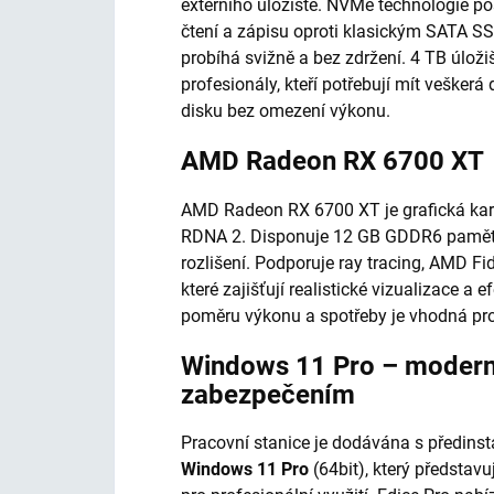
externího úložiště. NVMe technologie po
čtení a zápisu oproti klasickým SATA SSD
probíhá svižně a bez zdržení. 4 TB úloži
profesionály, kteří potřebují mít vešker
disku bez omezení výkonu.
AMD Radeon RX 6700 XT
AMD Radeon RX 6700 XT je grafická karta
RDNA 2. Disponuje 12 GB GDDR6 paměti
rozlišení. Podporuje ray tracing, AMD Fi
které zajišťují realistické vizualizace a 
poměru výkonu a spotřeby je vhodná pro 
Windows 11 Pro – modern
zabezpečením
Pracovní stanice je dodávána s předi
Windows 11 Pro
(64bit), který představ