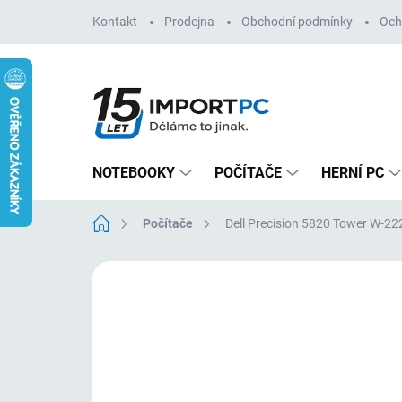
Přejít
Kontakt
Prodejna
Obchodní podmínky
Och
na
obsah
NOTEBOOKY
POČÍTAČE
HERNÍ PC
Domů
Počítače
Dell Precision 5820 Tower W-
Neohodnoceno
Podrobnosti hodn