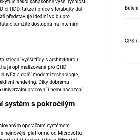
skytuje několikanásobně vyšší rychlosti
Balení
:
 či HDD, takže i práce s terabajty dat
ště představuje ideální volbu pro
á data okamžitě dostupná na interním
GPSR
:
 střední vyšší třídy s architekturou
 a je optimalizovaná pro QHD
delityFX a další moderní technologie,
efektivní rendering. Díky dobrému
univerzální pracovní i herní nasazení.
í systém s pokročilým
nstalovaným operačním systémem
uje nejnovější platformu od Microsoftu