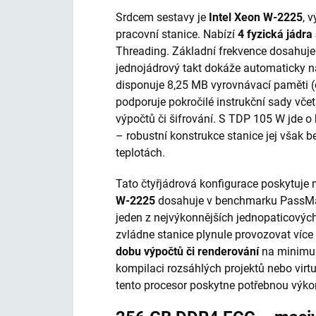
Srdcem sestavy je
Intel Xeon W-2225
, 
pracovní stanice. Nabízí
4 fyzická jádra
Threading. Základní frekvence dosahuje
jednojádrový takt dokáže automaticky n
disponuje 8,25 MB vyrovnávací paměti (c
podporuje pokročilé instrukční sady vče
výpočtů či šifrování. S TDP 105 W jde o h
– robustní konstrukce stanice jej však 
teplotách.
Tato čtyřjádrová konfigurace poskytuje 
W-2225
dosahuje v benchmarku PassMark
jeden z nejvýkonnějších jednopaticovýc
zvládne stanice plynule provozovat víc
dobu výpočtů či renderování
na minimum
kompilaci rozsáhlých projek­tů nebo virtu
tento procesor poskytne potřebnou výko