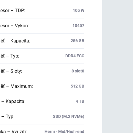
esor – TDP
:
105 W
esor – Výkon
:
10457
ť – Kapacita
:
256 GB
ť – Typ
:
DDR4 ECC
ť – Sloty
:
8 slotů
ěť – Maximum
:
512 GB
 – Kapacita
:
4 TB
 – Typ
:
SSD (M.2 NVMe)
ika – Využití
:
Herní - Mid/High-end