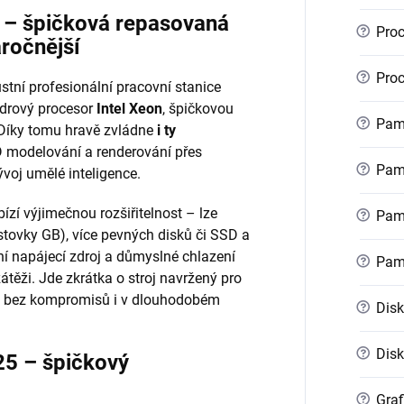
r – špičková repasovaná
?
Proc
áročnější
?
Proc
stní profesionální pracovní stanice
ádrový procesor
Intel Xeon
, špičkovou
?
Pamě
 Díky tomu hravě zvládne
i ty
 modelování a renderování přes
?
Pamě
voj umělé inteligence.
ízí výjimečnou rozšiřitelnost – lze
?
Pamě
stovky GB), více pevných disků či SSD a
ní napájecí zdroj a důmyslné chlazení
?
Pam
zátěži. Jde zkrátka o stroj navržený pro
kon bez kompromisů i v dlouhodobém
?
Disk
?
Disk
25 – špičkový
?
Graf