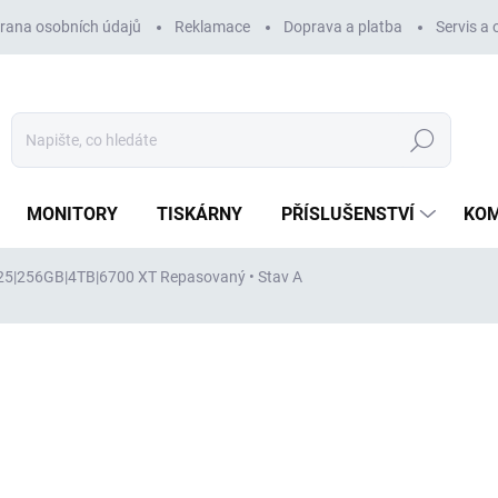
rana osobních údajů
Reklamace
Doprava a platba
Servis a
Hledat
MONITORY
TISKÁRNY
PŘÍSLUŠENSTVÍ
KO
2225|256GB|4TB|6700 XT
Repasovaný • Stav A
ocení
ZNAČKA:
DELL
51 341 Kč
42 431 Kč
bez DPH
Měrná
VYPRODÁNO