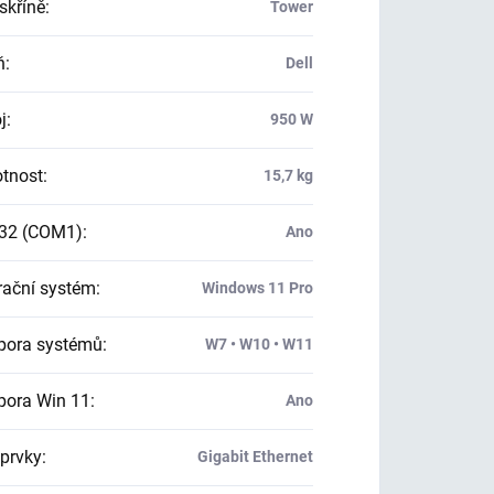
skříně
:
Tower
ň
:
Dell
j
:
950 W
tnost
:
15,7 kg
32 (COM1)
:
Ano
ační systém
:
Windows 11 Pro
ora systémů
:
W7 • W10 • W11
ora Win 11
:
Ano
 prvky
:
Gigabit Ethernet