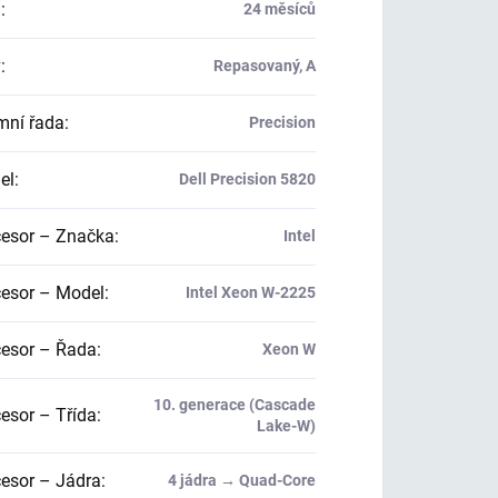
a
:
24 měsíců
v
:
Repasovaný, A
mní řada
:
Precision
el
:
Dell Precision 5820
esor – Značka
:
Intel
esor – Model
:
Intel Xeon W-2225
esor – Řada
:
Xeon W
10. generace (Cascade
esor – Třída
:
Lake-W)
esor – Jádra
:
4 jádra → Quad-Core