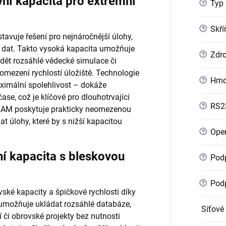
í kapacita pro extrémní
?
Typ 
?
Skří
tavuje řešení pro nejnáročnější úlohy,
 dat. Takto vysoká kapacita umožňuje
?
Zdro
vádět rozsáhlé vědecké simulace či
omezení rychlostí úložiště. Technologie
?
Hmo
aximální spolehlivost – dokáže
se, což je klíčové pro dlouhotrvající
?
RS2
 RAM poskytuje prakticky neomezenou
t úlohy, které by s nižší kapacitou
?
Oper
 kapacita s bleskovou
?
Podp
?
Podp
ské kapacity a špičkové rychlosti díky
ti umožňuje ukládat rozsáhlé databáze,
Síťové
 či obrovské projekty bez nutnosti