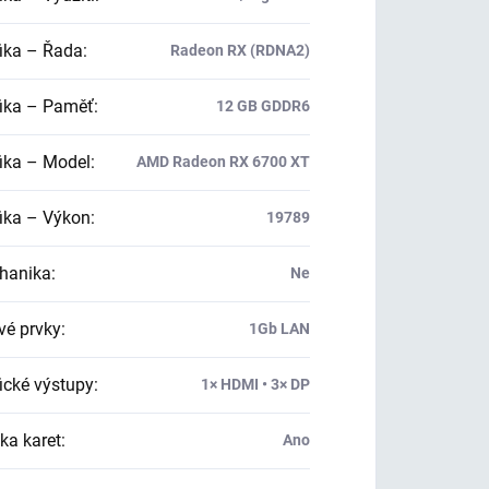
ika – Řada
:
Radeon RX (RDNA2)
ika – Paměť
:
12 GB GDDR6
ika – Model
:
AMD Radeon RX 6700 XT
ika – Výkon
:
19789
hanika
:
Ne
vé prvky
:
1Gb LAN
ické výstupy
:
1× HDMI • 3× DP
ka karet
:
Ano