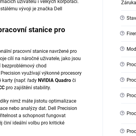
mácích uživatelů i velkých korporací.
Záruk
stálému vývoji je značka Dell
?
Sta
pracovní stanice pro
?
Fire
?
Mod
nální pracovní stanice navržené pro
je cílí na náročné uživatele, jako jsou
?
Proc
bují bezproblémový chod
 Precision využívají výkonné procesory
?
Proc
é karty (např. řady
NVIDIA Quadro
či
CC
pro zajištění stability.
?
Proc
 díky nimž máte jistotu optimalizace
ace nebo analýzy dat. Dell Precision
?
Proc
iřitelnost a schopnost fungovat
 činí ideální volbu pro kritické
?
Proc