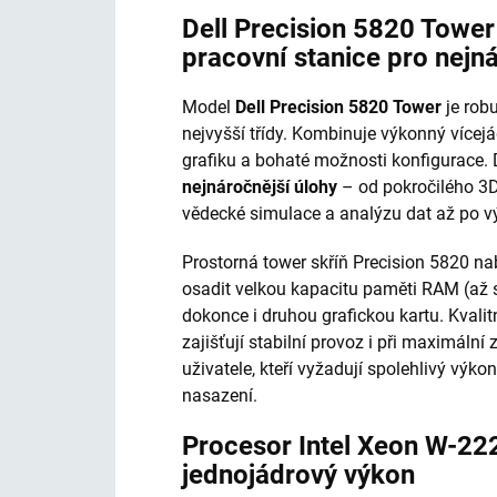
Dell Precision 5820 Towe
pracovní stanice pro nejn
Model
Dell Precision 5820 Tower
je robu
nejvyšší třídy. Kombinuje výkonný vícej
grafiku a bohaté možnosti konfigurace.
nejnáročnější úlohy
– od pokročilého 3D
vědecké simulace a analýzu dat až po vý
Prostorná tower skříň Precision 5820 nab
osadit velkou kapacitu paměti RAM (až 
dokonce i druhou grafickou kartu. Kvalit
zajišťují stabilní provoz i při maximální 
uživatele, kteří vyžadují spolehlivý vý
nasazení.
Procesor Intel Xeon W-22
jednojádrový výkon