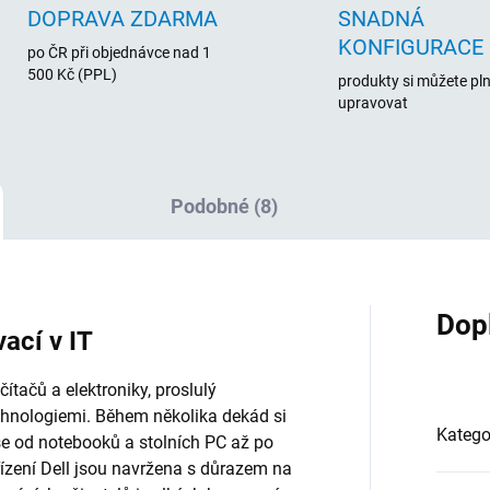
DOPRAVA ZDARMA
SNADNÁ
KONFIGURACE
po ČR při objednávce nad 1
500 Kč (PPL)
produkty si můžete pl
upravovat
Podobné (8)
Dop
vací v IT
tačů a elektroniky, proslulý
chnologiemi. Během několika dekád si
Katego
vše od notebooků a stolních PC až po
řízení Dell jsou navržena s důrazem na