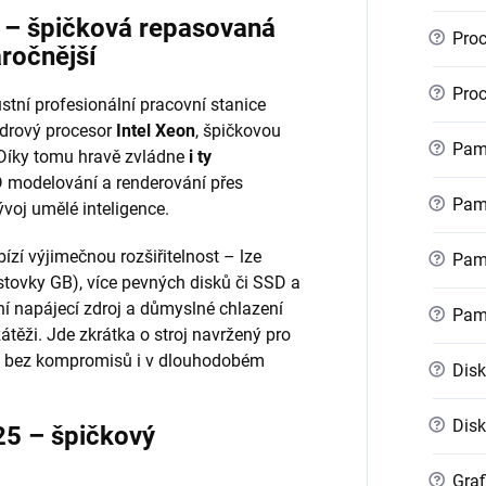
r – špičková repasovaná
?
Proc
áročnější
?
Proc
stní profesionální pracovní stanice
ádrový procesor
Intel Xeon
, špičkovou
?
Pamě
 Díky tomu hravě zvládne
i ty
 modelování a renderování přes
?
Pamě
voj umělé inteligence.
ízí výjimečnou rozšiřitelnost – lze
?
Pamě
stovky GB), více pevných disků či SSD a
ní napájecí zdroj a důmyslné chlazení
?
Pam
zátěži. Jde zkrátka o stroj navržený pro
kon bez kompromisů i v dlouhodobém
?
Disk
?
Disk
25 – špičkový
?
Graf