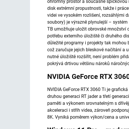
ohromný prostor a současně špičkovou 
disk extrémní propustnosti, takže i prác
videi ve vysokém rozlišení, rozsáhlými 
soubory) je výrazně plynulejší – systém 
TB umožňuje uložit obrovské množství da
potřebu externího úložiště či druhého 
důležité programy i projekty tak mohou 
což zaručuje jejich bleskové načítání a 
nutné úložiště rozšířit, není problém při
pokrývá drtivou většinu nároků náročnýc
NVIDIA GeForce RTX 3060
NVIDIA GeForce RTX 3060 Ti je grafická 
druhou generaci RT jader a třetí genera
paměti a výkonem srovnatelným s dřívějš
akceleraci i střih videa, zároveň podporuj
8K. Vyniká poměrem výkon/cena a unive