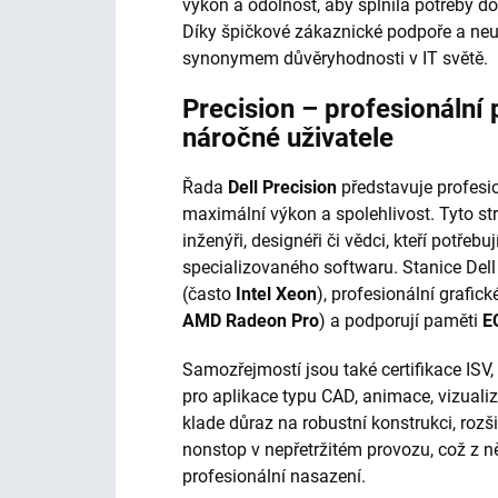
výkon a odolnost, aby splnila potřeby do
Díky špičkové zákaznické podpoře a neu
synonymem důvěryhodnosti v IT světě.
Precision – profesionální 
náročné uživatele
Řada
Dell Precision
představuje profesio
maximální výkon a spolehlivost. Tyto stro
inženýři, designéři či vědci, kteří potře
specializovaného softwaru. Stanice Dell
(často
Intel Xeon
), profesionální grafick
AMD Radeon Pro
) a podporují paměti
E
Samozřejmostí jsou také certifikace ISV,
pro aplikace typu CAD, animace, vizualiz
klade důraz na robustní konstrukci, rozš
nonstop v nepřetržitém provozu, což z něj
profesionální nasazení.