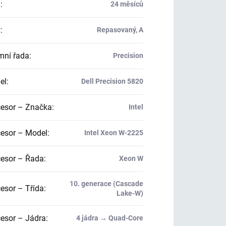
a
:
24 měsíců
v
:
Repasovaný, A
mní řada
:
Precision
el
:
Dell Precision 5820
esor – Značka
:
Intel
esor – Model
:
Intel Xeon W-2225
esor – Řada
:
Xeon W
10. generace (Cascade
esor – Třída
:
Lake-W)
esor – Jádra
:
4 jádra → Quad-Core