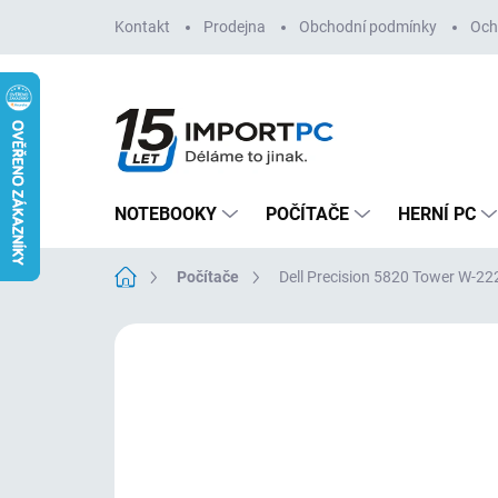
Přejít
Kontakt
Prodejna
Obchodní podmínky
Och
na
obsah
NOTEBOOKY
POČÍTAČE
HERNÍ PC
Domů
Počítače
Dell Precision 5820 Tower W-2
Neohodnoceno
Podrobnosti hodn