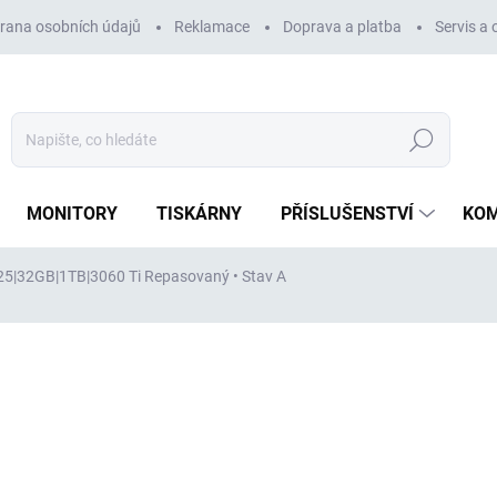
rana osobních údajů
Reklamace
Doprava a platba
Servis a
Hledat
MONITORY
TISKÁRNY
PŘÍSLUŠENSTVÍ
KO
225|32GB|1TB|3060 Ti
Repasovaný • Stav A
ocení
ZNAČKA:
DELL
23 445 Kč
19 376 Kč
bez DPH
Měrná
VYPRODÁNO