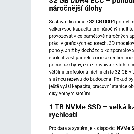
32 GB DDR4 ECC – pohodln
náročnější úlohy
Sestava disponuje
32 GB DDR4
paměti 
velkorysou kapacitu pro náročný multit
provozovat více paměťově náročných ap
práci v grafických editorech, 3D modelo
panely, aniž by docházelo ke zpomalová
spolehlivost paměti: error-correction 
případné chyby, čímž přispívá k stabilní
většinu profesionálních úloh je 32 GB v
slušnou rezervu do budoucna. Pokud by
ještě vyšší kapacitu, pracovní stanice 
díky volným slotům.
1 TB NVMe SSD – velká ka
rychlostí
Pro data a systém je k dispozici
NVMe 