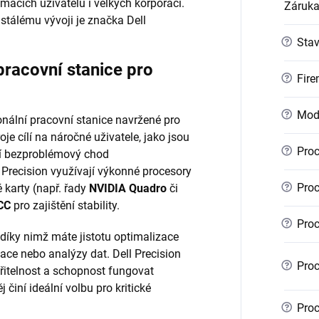
mácích uživatelů i velkých korporací.
Záruk
stálému vývoji je značka Dell
?
Sta
pracovní stanice pro
?
Fire
?
Mod
nální pracovní stanice navržené pro
je cílí na náročné uživatele, jako jsou
?
Proc
bují bezproblémový chod
 Precision využívají výkonné procesory
?
Proc
é karty (např. řady
NVIDIA Quadro
či
CC
pro zajištění stability.
?
Proc
 díky nimž máte jistotu optimalizace
ace nebo analýzy dat. Dell Precision
?
Proc
iřitelnost a schopnost fungovat
 činí ideální volbu pro kritické
?
Proc