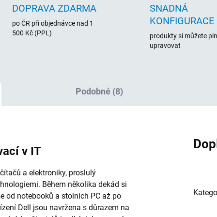
DOPRAVA ZDARMA
SNADNÁ
KONFIGURACE
po ČR při objednávce nad 1
500 Kč (PPL)
produkty si můžete pl
upravovat
Podobné (8)
Dop
vací v IT
tačů a elektroniky, proslulý
chnologiemi. Během několika dekád si
Katego
vše od notebooků a stolních PC až po
řízení Dell jsou navržena s důrazem na