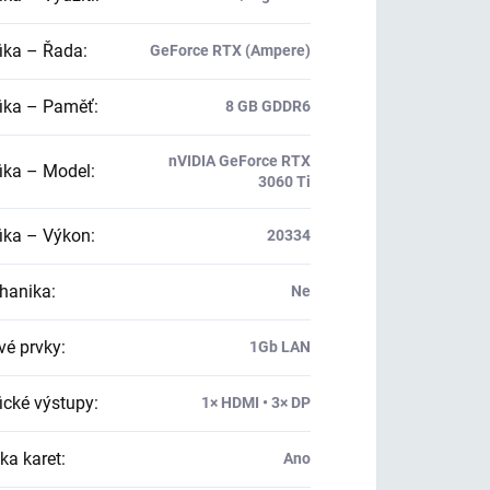
ika – Řada
:
GeForce RTX (Ampere)
ika – Paměť
:
8 GB GDDR6
nVIDIA GeForce RTX
ika – Model
:
3060 Ti
ika – Výkon
:
20334
hanika
:
Ne
vé prvky
:
1Gb LAN
ické výstupy
:
1× HDMI • 3× DP
ka karet
:
Ano