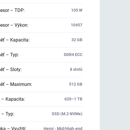
esor – TDP
:
105 W
esor – Výkon
:
10457
ť – Kapacita
:
32 GB
ť – Typ
:
DDR4 ECC
ť – Sloty
:
8 slotů
ěť – Maximum
:
512 GB
 – Kapacita
:
620–1 TB
 – Typ
:
SSD (M.2 NVMe)
ika – Využití
:
Herní - Mid/High-end