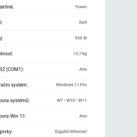
skříně
:
Tower
ň
:
Dell
j
:
950 W
tnost
:
15,7 kg
32 (COM1)
:
Ano
ační systém
:
Windows 11 Pro
ora systémů
:
W7 • W10 • W11
ora Win 11
:
Ano
 prvky
:
Gigabit Ethernet