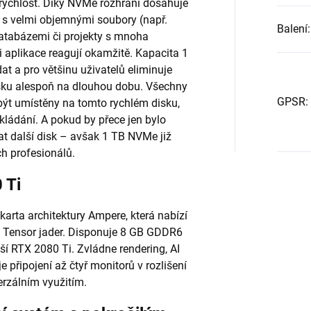
rychlost. Díky NVMe rozhraní dosahuje
e s velmi objemnými soubory (např.
Balení
:
databázemi či projekty s mnoha
i aplikace reagují okamžitě. Kapacita 1
t a pro většinu uživatelů eliminuje
disku alespoň na dlouhou dobu. Všechny
GPSR
:
být umístěny na tomto rychlém disku,
ukládání. A pokud by přece jen bylo
dat další disk – avšak 1 TB NVMe již
h profesionálů.
 Ti
karta architektury Ampere, která nabízí
ci Tensor jader. Disponuje 8 GB GDDR6
í RTX 2080 Ti. Zvládne rendering, AI
e připojení až čtyř monitorů v rozlišení
rzálním využitím.