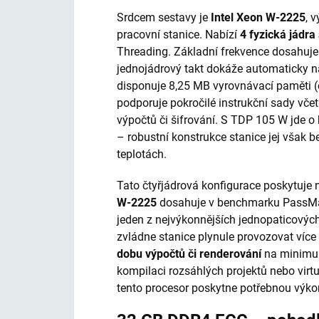
Srdcem sestavy je
Intel Xeon W-2225
, 
pracovní stanice. Nabízí
4 fyzická jádra
Threading. Základní frekvence dosahuje
jednojádrový takt dokáže automaticky n
disponuje 8,25 MB vyrovnávací paměti (c
podporuje pokročilé instrukční sady vče
výpočtů či šifrování. S TDP 105 W jde o h
– robustní konstrukce stanice jej však 
teplotách.
Tato čtyřjádrová konfigurace poskytuje 
W-2225
dosahuje v benchmarku PassMark
jeden z nejvýkonnějších jednopaticovýc
zvládne stanice plynule provozovat víc
dobu výpočtů či renderování
na minimum
kompilaci rozsáhlých projek­tů nebo virtu
tento procesor poskytne potřebnou výko