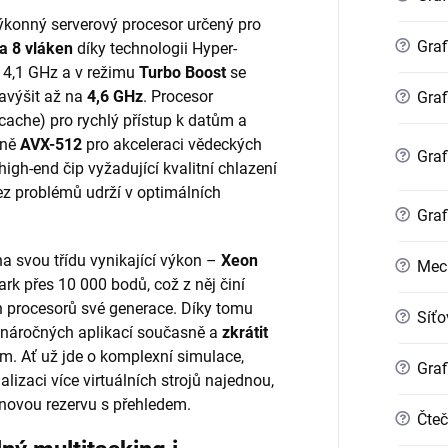
výkonný serverový procesor určený pro
?
Graf
 a 8 vláken
díky technologii Hyper-
 4,1 GHz a v režimu
Turbo Boost
se
avýšit až na
4,6 GHz
. Procesor
?
Graf
ache) pro rychlý přístup k datům a
tně
AVX-512
pro akceleraci vědeckých
?
Graf
igh-end čip vyžadující kvalitní chlazení
bez problémů udrží v optimálních
?
Graf
na svou třídu vynikající výkon –
Xeon
?
Mec
 přes 10 000 bodů, což z něj činí
h procesorů své generace. Díky tomu
?
Síťo
e náročných aplikací současně a
zkrátit
. Ať už jde o komplexní simulace,
?
Graf
alizaci více virtuálních strojů najednou,
novou rezervu s přehledem.
?
Čteč