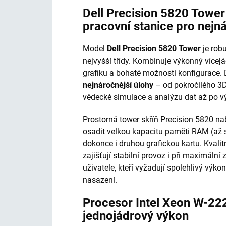
Dell Precision 5820 Towe
pracovní stanice pro nejn
Model
Dell Precision 5820 Tower
je robu
nejvyšší třídy. Kombinuje výkonný vícej
grafiku a bohaté možnosti konfigurace.
nejnáročnější úlohy
– od pokročilého 3D
vědecké simulace a analýzu dat až po vý
Prostorná tower skříň Precision 5820 nab
osadit velkou kapacitu paměti RAM (až 
dokonce i druhou grafickou kartu. Kvalit
zajišťují stabilní provoz i při maximální 
uživatele, kteří vyžadují spolehlivý vý
nasazení.
Procesor Intel Xeon W-22
jednojádrový výkon