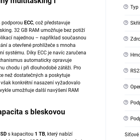
ý multitasking i
?
Typ 
s podporou
ECC
, což představuje
?
Skří
asking. 32 GB RAM umožňuje bez potíží
likací najednou – například současnou
?
Zdro
vání a otevřené prohlížeče s mnoha
ní systému. Díky ECC je navíc zaručena
?
Hmo
mechanismus automaticky opravuje
mu chodu i při dlouhodobé zátěži. Pro
?
RS2
íce než dostatečných a poskytuje
 však konkrétní nasazení vyžadovalo
?
Oper
obvykle umožňuje další navýšení RAM
?
Podp
pacita s bleskovou
?
Podp
SSD
s kapacitou
1 TB
, který nabízí
Síťové