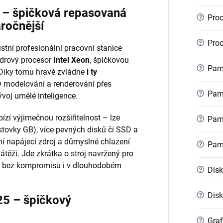
r – špičková repasovaná
?
Proc
áročnější
?
Proc
stní profesionální pracovní stanice
ádrový procesor
Intel Xeon
, špičkovou
?
Pamě
 Díky tomu hravě zvládne
i ty
 modelování a renderování přes
?
Pamě
voj umělé inteligence.
ízí výjimečnou rozšiřitelnost – lze
?
Pamě
stovky GB), více pevných disků či SSD a
ní napájecí zdroj a důmyslné chlazení
?
Pam
zátěži. Jde zkrátka o stroj navržený pro
kon bez kompromisů i v dlouhodobém
?
Disk
?
Disk
25 – špičkový
?
Graf