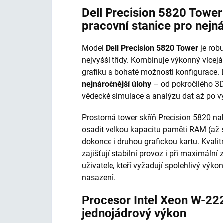
Dell Precision 5820 Towe
pracovní stanice pro nejn
Model
Dell Precision 5820 Tower
je robu
nejvyšší třídy. Kombinuje výkonný vícej
grafiku a bohaté možnosti konfigurace.
nejnáročnější úlohy
– od pokročilého 3D
vědecké simulace a analýzu dat až po vý
Prostorná tower skříň Precision 5820 nab
osadit velkou kapacitu paměti RAM (až 
dokonce i druhou grafickou kartu. Kvalit
zajišťují stabilní provoz i při maximální 
uživatele, kteří vyžadují spolehlivý vý
nasazení.
Procesor Intel Xeon W-22
jednojádrový výkon