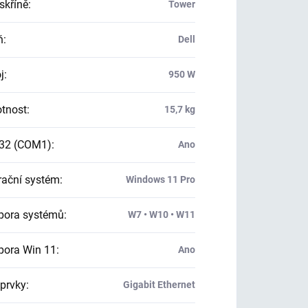
skříně
:
Tower
ň
:
Dell
j
:
950 W
tnost
:
15,7 kg
32 (COM1)
:
Ano
ační systém
:
Windows 11 Pro
ora systémů
:
W7 • W10 • W11
ora Win 11
:
Ano
 prvky
:
Gigabit Ethernet