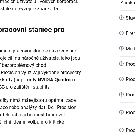
mácích uživatelů i velkých korporací.
Záruk
stálému vývoji je značka Dell
?
Sta
pracovní stanice pro
?
Fire
?
Mod
nální pracovní stanice navržené pro
je cílí na náročné uživatele, jako jsou
?
Proc
bují bezproblémový chod
 Precision využívají výkonné procesory
?
Proc
é karty (např. řady
NVIDIA Quadro
či
CC
pro zajištění stability.
?
Proc
 díky nimž máte jistotu optimalizace
ace nebo analýzy dat. Dell Precision
?
Proc
iřitelnost a schopnost fungovat
 činí ideální volbu pro kritické
?
Proc