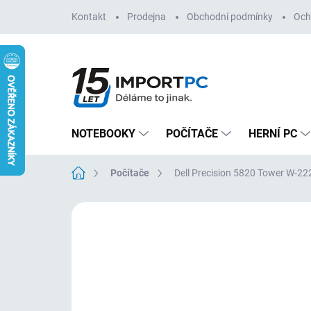
Přejít
Kontakt
Prodejna
Obchodní podmínky
Och
na
obsah
NOTEBOOKY
POČÍTAČE
HERNÍ PC
Domů
Počítače
Dell Precision 5820 Tower W-
Neohodnoceno
Podrobnosti hodn