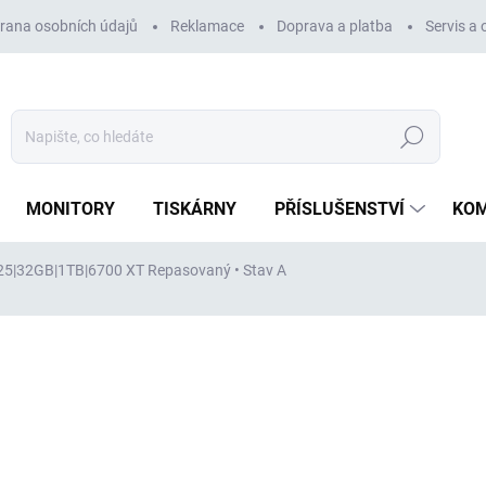
rana osobních údajů
Reklamace
Doprava a platba
Servis a
Hledat
MONITORY
TISKÁRNY
PŘÍSLUŠENSTVÍ
KO
2225|32GB|1TB|6700 XT
Repasovaný • Stav A
ocení
ZNAČKA:
DELL
24 945 Kč
20 616 Kč
bez DPH
Měrná
VYPRODÁNO