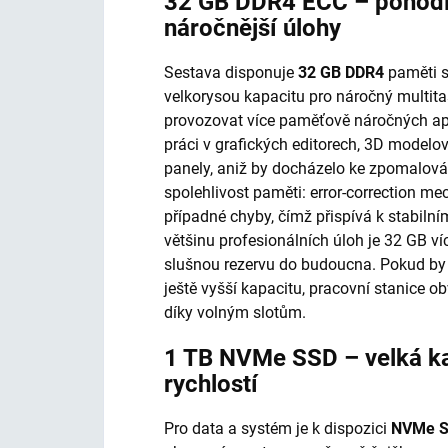
32 GB DDR4 ECC – pohodln
náročnější úlohy
Sestava disponuje
32 GB DDR4
paměti 
velkorysou kapacitu pro náročný multit
provozovat více paměťově náročných ap
práci v grafických editorech, 3D modelo
panely, aniž by docházelo ke zpomalová
spolehlivost paměti: error-correction 
případné chyby, čímž přispívá k stabilní
většinu profesionálních úloh je 32 GB v
slušnou rezervu do budoucna. Pokud by
ještě vyšší kapacitu, pracovní stanice 
díky volným slotům.
1 TB NVMe SSD – velká ka
rychlostí
Pro data a systém je k dispozici
NVMe 