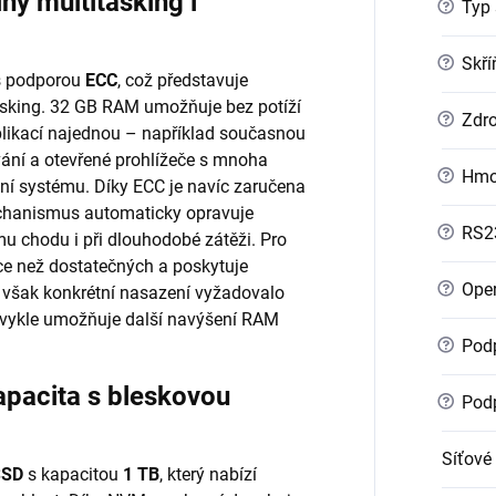
ý multitasking i
?
Typ 
?
Skří
s podporou
ECC
, což představuje
asking. 32 GB RAM umožňuje bez potíží
?
Zdro
likací najednou – například současnou
vání a otevřené prohlížeče s mnoha
?
Hmo
ní systému. Díky ECC je navíc zaručena
mechanismus automaticky opravuje
?
RS2
mu chodu i při dlouhodobé zátěži. Pro
íce než dostatečných a poskytuje
?
Oper
 však konkrétní nasazení vyžadovalo
obvykle umožňuje další navýšení RAM
?
Podp
pacita s bleskovou
?
Podp
Síťové
SSD
s kapacitou
1 TB
, který nabízí