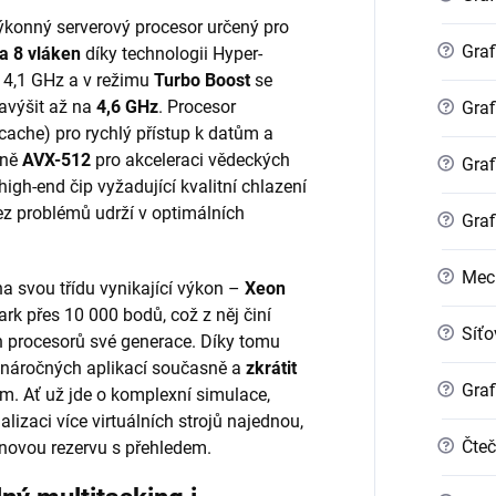
výkonný serverový procesor určený pro
?
Graf
 a 8 vláken
díky technologii Hyper-
 4,1 GHz a v režimu
Turbo Boost
se
avýšit až na
4,6 GHz
. Procesor
?
Graf
ache) pro rychlý přístup k datům a
tně
AVX-512
pro akceleraci vědeckých
?
Graf
igh-end čip vyžadující kvalitní chlazení
bez problémů udrží v optimálních
?
Graf
?
Mec
na svou třídu vynikající výkon –
Xeon
 přes 10 000 bodů, což z něj činí
?
Síťo
h procesorů své generace. Díky tomu
e náročných aplikací současně a
zkrátit
?
Graf
. Ať už jde o komplexní simulace,
alizaci více virtuálních strojů najednou,
?
Čteč
novou rezervu s přehledem.