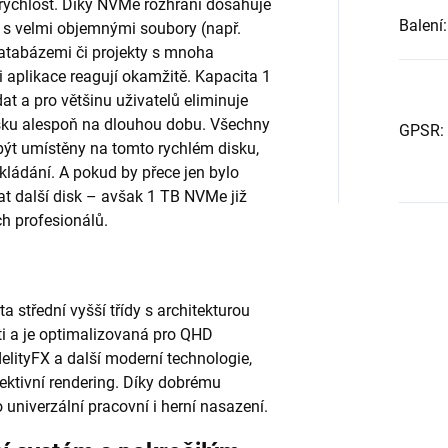
rychlost. Díky NVMe rozhraní dosahuje
Balení
:
e s velmi objemnými soubory (např.
databázemi či projekty s mnoha
i aplikace reagují okamžitě. Kapacita 1
t a pro většinu uživatelů eliminuje
disku alespoň na dlouhou dobu. Všechny
GPSR
:
být umístěny na tomto rychlém disku,
ukládání. A pokud by přece jen bylo
dat další disk – avšak 1 TB NVMe již
h profesionálů.
 střední vyšší třídy s architekturou
 a je optimalizovaná pro QHD
delityFX a další moderní technologie,
efektivní rendering. Díky dobrému
univerzální pracovní i herní nasazení.