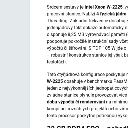
Srdcem sestavy je
Intel Xeon W-2225
, 
pracovní stanice. Nabízí
4 fyzická jádra
Threading. Základní frekvence dosahuje
jednojádrový takt dokáže automaticky n
disponuje 8,25 MB vyrovnávací paměti (c
podporuje pokročilé instrukční sady vče
výpočtů či šifrování. S TDP 105 W jde o h
– robustní konstrukce stanice jej však 
teplotách.
Tato čtyřjádrová konfigurace poskytuje 
W-2225
dosahuje v benchmarku PassMark
jeden z nejvýkonnějších jednopaticovýc
zvládne stanice plynule provozovat víc
dobu výpočtů či renderování
na minimum
kompilaci rozsáhlých projek­tů nebo virtu
tento procesor poskytne potřebnou výko