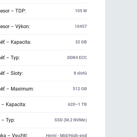
esor – TDP
:
105 W
esor – Výkon
:
10457
ť – Kapacita
:
32 GB
ť – Typ
:
DDR4 ECC
ť – Sloty
:
8 slotů
ěť – Maximum
:
512 GB
 – Kapacita
:
620–1 TB
 – Typ
:
SSD (M.2 NVMe)
ika – Využití
:
Herní - Mid/High-end