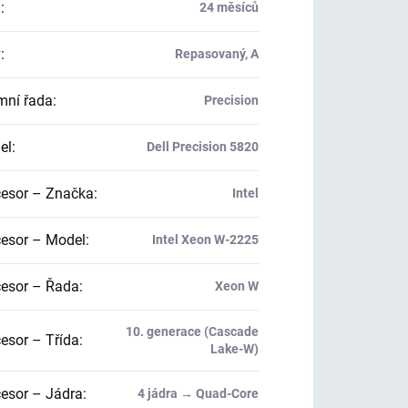
a
:
24 měsíců
v
:
Repasovaný, A
mní řada
:
Precision
el
:
Dell Precision 5820
esor – Značka
:
Intel
esor – Model
:
Intel Xeon W-2225
esor – Řada
:
Xeon W
10. generace (Cascade
esor – Třída
:
Lake-W)
esor – Jádra
:
4 jádra → Quad-Core