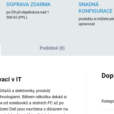
DOPRAVA ZDARMA
SNADNÁ
KONFIGURACE
po ČR při objednávce nad 1
500 Kč (PPL)
produkty si můžete pl
upravovat
Podobné (8)
Dop
vací v IT
tačů a elektroniky, proslulý
chnologiemi. Během několika dekád si
Katego
vše od notebooků a stolních PC až po
řízení Dell jsou navržena s důrazem na