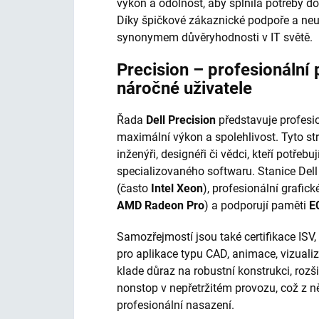
výkon a odolnost, aby splnila potřeby do
Díky špičkové zákaznické podpoře a neu
synonymem důvěryhodnosti v IT světě.
Precision – profesionální 
náročné uživatele
Řada
Dell Precision
představuje profesio
maximální výkon a spolehlivost. Tyto stro
inženýři, designéři či vědci, kteří potře
specializovaného softwaru. Stanice Dell
(často
Intel Xeon
), profesionální grafick
AMD Radeon Pro
) a podporují paměti
E
Samozřejmostí jsou také certifikace ISV,
pro aplikace typu CAD, animace, vizualiz
klade důraz na robustní konstrukci, rozš
nonstop v nepřetržitém provozu, což z něj
profesionální nasazení.