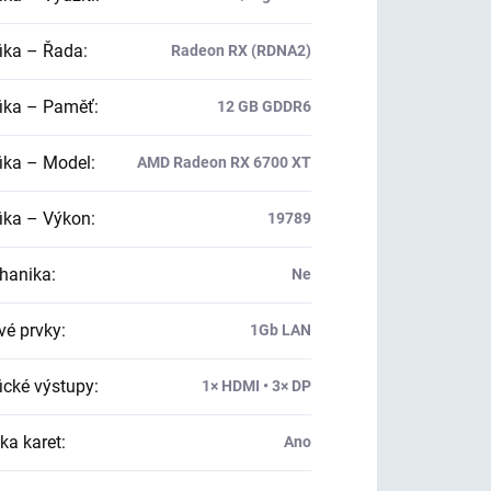
ika – Řada
:
Radeon RX (RDNA2)
ika – Paměť
:
12 GB GDDR6
ika – Model
:
AMD Radeon RX 6700 XT
ika – Výkon
:
19789
hanika
:
Ne
vé prvky
:
1Gb LAN
ické výstupy
:
1× HDMI • 3× DP
ka karet
:
Ano