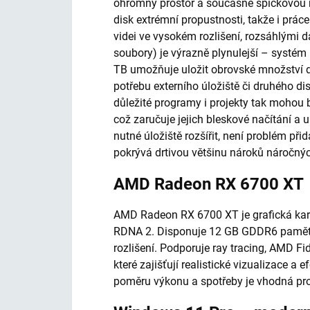
ohromný prostor a současně špičkovou 
disk extrémní propustnosti, takže i prác
videi ve vysokém rozlišení, rozsáhlými 
soubory) je výrazně plynulejší – systém 
TB umožňuje uložit obrovské množství da
potřebu externího úložiště či druhého 
důležité programy i projekty tak mohou 
což zaručuje jejich bleskové načítání a 
nutné úložiště rozšířit, není problém při
pokrývá drtivou většinu nároků náročnýc
AMD Radeon RX 6700 XT
AMD Radeon RX 6700 XT je grafická karta
RDNA 2. Disponuje 12 GB GDDR6 paměti
rozlišení. Podporuje ray tracing, AMD Fi
které zajišťují realistické vizualizace a 
poměru výkonu a spotřeby je vhodná pro 