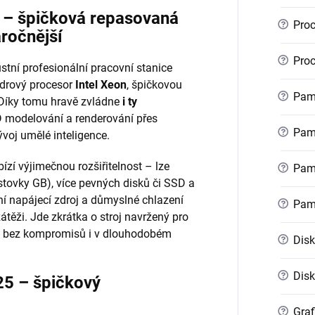
r – špičková repasovaná
?
Proc
áročnější
?
Proc
stní profesionální pracovní stanice
ádrový procesor
Intel Xeon
, špičkovou
?
Pamě
 Díky tomu hravě zvládne
i ty
 modelování a renderování přes
?
Pamě
voj umělé inteligence.
ízí výjimečnou rozšiřitelnost – lze
?
Pamě
stovky GB), více pevných disků či SSD a
ní napájecí zdroj a důmyslné chlazení
?
Pam
zátěži. Jde zkrátka o stroj navržený pro
kon bez kompromisů i v dlouhodobém
?
Disk
?
Disk
25 – špičkový
?
Graf