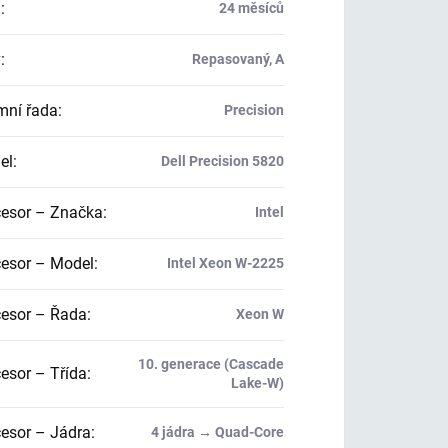
a
:
24 měsíců
v
:
Repasovaný, A
mní řada
:
Precision
el
:
Dell Precision 5820
esor – Značka
:
Intel
esor – Model
:
Intel Xeon W-2225
esor – Řada
:
Xeon W
10. generace (Cascade
esor – Třída
:
Lake-W)
esor – Jádra
:
4 jádra → Quad-Core