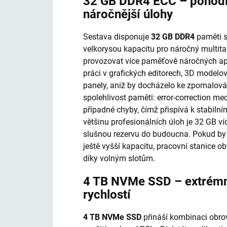
32 GB DDR4 ECC – pohodln
náročnější úlohy
Sestava disponuje
32 GB DDR4
paměti 
velkorysou kapacitu pro náročný multit
provozovat více paměťově náročných ap
práci v grafických editorech, 3D modelo
panely, aniž by docházelo ke zpomalová
spolehlivost paměti: error-correction 
případné chyby, čímž přispívá k stabilní
většinu profesionálních úloh je 32 GB v
slušnou rezervu do budoucna. Pokud by
ještě vyšší kapacitu, pracovní stanice 
díky volným slotům.
4 TB NVMe SSD – extrémní
rychlostí
4 TB NVMe SSD
přináší kombinaci obrov