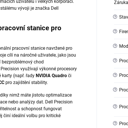
mácích uživatelů i velkých korporací.
Záruk
stálému vývoji je značka Dell
?
Sta
pracovní stanice pro
?
Fire
?
Mod
nální pracovní stanice navržené pro
je cílí na náročné uživatele, jako jsou
?
Proc
bují bezproblémový chod
 Precision využívají výkonné procesory
?
Proc
é karty (např. řady
NVIDIA Quadro
či
CC
pro zajištění stability.
?
Proc
 díky nimž máte jistotu optimalizace
ace nebo analýzy dat. Dell Precision
?
Proc
iřitelnost a schopnost fungovat
 činí ideální volbu pro kritické
?
Proc