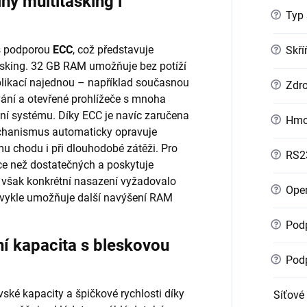
ý multitasking i
?
Typ 
s podporou
ECC
, což představuje
?
Skří
asking. 32 GB RAM umožňuje bez potíží
likací najednou – například současnou
?
Zdro
vání a otevřené prohlížeče s mnoha
ní systému. Díky ECC je navíc zaručena
?
Hmo
mechanismus automaticky opravuje
mu chodu i při dlouhodobé zátěži. Pro
?
RS2
íce než dostatečných a poskytuje
 však konkrétní nasazení vyžadovalo
?
Oper
obvykle umožňuje další navýšení RAM
?
Podp
 kapacita s bleskovou
?
Podp
ské kapacity a špičkové rychlosti díky
Síťové