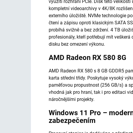
využití rozhraní PCIe. Disk této velikos
kompletní videoarchivy v 4K/8K rozlišení
externího úložiště. NVMe technologie po
čtení a zápisu oproti klasickým SATA SSD
probíhá svižně a bez zdržení. 4 TB úloži
profesionály, kteří potřebují mít vešker
disku bez omezení výkonu.
AMD Radeon RX 580 8G
AMD Radeon RX 580 s 8 GB GDDR5 paměti
karta střední třídy. Poskytuje vysoký výk
paměťovou propustnost (256 GB/s) a spo
vhodná jak pro hraní, tak i pro editaci v
náročnějšími projekty.
Windows 11 Pro – modern
zabezpečením