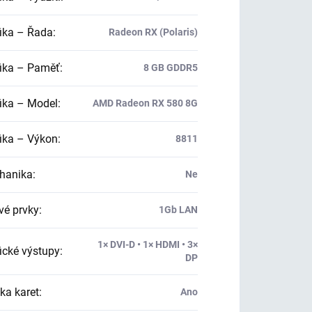
ika – Řada
:
Radeon RX (Polaris)
ika – Paměť
:
8 GB GDDR5
ika – Model
:
AMD Radeon RX 580 8G
ika – Výkon
:
8811
hanika
:
Ne
vé prvky
:
1Gb LAN
1× DVI-D • 1× HDMI • 3×
ické výstupy
:
DP
ka karet
:
Ano