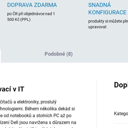
DOPRAVA ZDARMA
SNADNÁ
KONFIGURACE
po ČR při objednávce nad 1
500 Kč (PPL)
produkty si můžete pl
upravovat
Podobné (8)
Dop
vací v IT
tačů a elektroniky, proslulý
chnologiemi. Během několika dekád si
Katego
vše od notebooků a stolních PC až po
řízení Dell jsou navržena s důrazem na