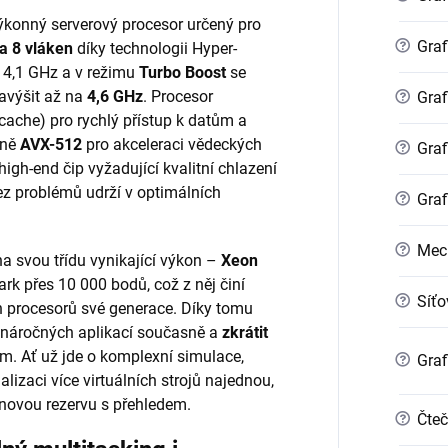
výkonný serverový procesor určený pro
?
Graf
 a 8 vláken
díky technologii Hyper-
 4,1 GHz a v režimu
Turbo Boost
se
avýšit až na
4,6 GHz
. Procesor
?
Graf
ache) pro rychlý přístup k datům a
tně
AVX-512
pro akceleraci vědeckých
?
Graf
igh-end čip vyžadující kvalitní chlazení
bez problémů udrží v optimálních
?
Graf
?
Mec
na svou třídu vynikající výkon –
Xeon
 přes 10 000 bodů, což z něj činí
?
Síťo
h procesorů své generace. Díky tomu
e náročných aplikací současně a
zkrátit
. Ať už jde o komplexní simulace,
?
Graf
alizaci více virtuálních strojů najednou,
novou rezervu s přehledem.
?
Čteč