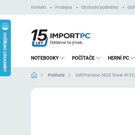
Přejít
Kontakt
Prodejna
Obchodní podmínky
Och
na
obsah
NOTEBOOKY
POČÍTAČE
HERNÍ PC
Domů
Počítače
Dell Precision 5820 Tower W-2
Neohodnoceno
Podrobnosti hodn