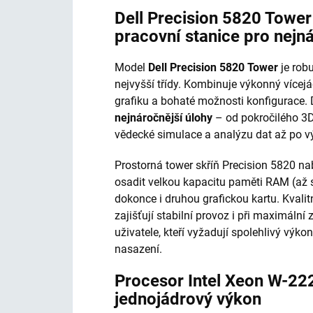
Dell Precision 5820 Towe
pracovní stanice pro nejn
Model
Dell Precision 5820 Tower
je robu
nejvyšší třídy. Kombinuje výkonný vícej
grafiku a bohaté možnosti konfigurace.
nejnáročnější úlohy
– od pokročilého 3D
vědecké simulace a analýzu dat až po vý
Prostorná tower skříň Precision 5820 nab
osadit velkou kapacitu paměti RAM (až 
dokonce i druhou grafickou kartu. Kvalit
zajišťují stabilní provoz i při maximální 
uživatele, kteří vyžadují spolehlivý vý
nasazení.
Procesor Intel Xeon W-22
jednojádrový výkon