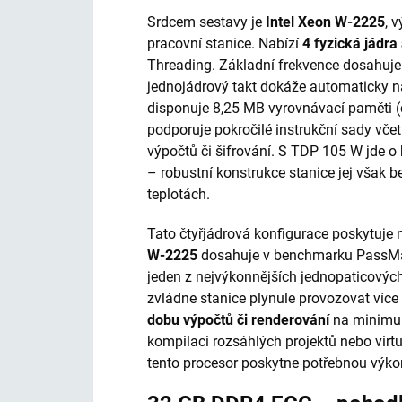
Srdcem sestavy je
Intel Xeon W-2225
, 
pracovní stanice. Nabízí
4 fyzická jádra
Threading. Základní frekvence dosahuje
jednojádrový takt dokáže automaticky n
disponuje 8,25 MB vyrovnávací paměti (c
podporuje pokročilé instrukční sady vče
výpočtů či šifrování. S TDP 105 W jde o h
– robustní konstrukce stanice jej však 
teplotách.
Tato čtyřjádrová konfigurace poskytuje 
W-2225
dosahuje v benchmarku PassMark
jeden z nejvýkonnějších jednopaticovýc
zvládne stanice plynule provozovat víc
dobu výpočtů či renderování
na minimum
kompilaci rozsáhlých projek­tů nebo virtu
tento procesor poskytne potřebnou výko