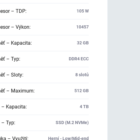
esor – TDP
:
105 W
esor – Výkon
:
10457
ť – Kapacita
:
32 GB
ť – Typ
:
DDR4 ECC
ť – Sloty
:
8 slotů
ěť – Maximum
:
512 GB
 – Kapacita
:
4 TB
 – Typ
:
SSD (M.2 NVMe)
ika – Využití
:
Herní - Low/Mid-end