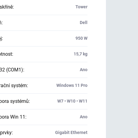
skříně
:
Tower
ň
:
Dell
j
:
950 W
tnost
:
15,7 kg
32 (COM1)
:
Ano
ační systém
:
Windows 11 Pro
ora systémů
:
W7 • W10 • W11
ora Win 11
:
Ano
 prvky
:
Gigabit Ethernet