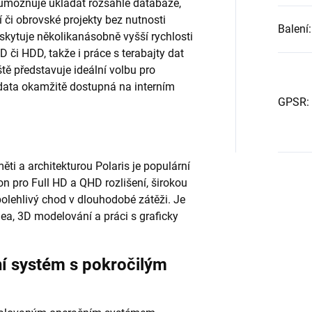
ti umožňuje ukládat rozsáhlé databáze,
 či obrovské projekty bez nutnosti
Balení
:
skytuje několikanásobně vyšší rychlosti
 či HDD, takže i práce s terabajty dat
ště představuje ideální volbu pro
á data okamžitě dostupná na interním
GPSR
:
 a architekturou Polaris je populární
on pro Full HD a QHD rozlišení, širokou
lehlivý chod v dlouhodobé zátěži. Je
idea, 3D modelování a práci s graficky
í systém s pokročilým