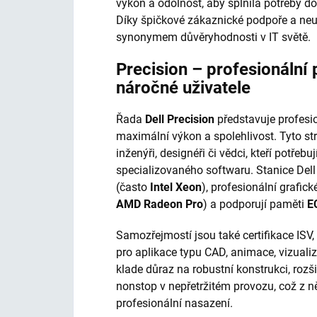
výkon a odolnost, aby splnila potřeby do
Díky špičkové zákaznické podpoře a neu
synonymem důvěryhodnosti v IT světě.
Precision – profesionální 
náročné uživatele
Řada
Dell Precision
představuje profesio
maximální výkon a spolehlivost. Tyto stro
inženýři, designéři či vědci, kteří potře
specializovaného softwaru. Stanice Dell
(často
Intel Xeon
), profesionální grafick
AMD Radeon Pro
) a podporují paměti
E
Samozřejmostí jsou také certifikace ISV,
pro aplikace typu CAD, animace, vizualiz
klade důraz na robustní konstrukci, rozš
nonstop v nepřetržitém provozu, což z něj
profesionální nasazení.