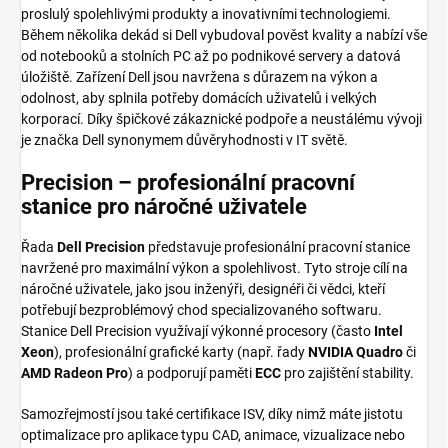
proslulý spolehlivými produkty a inovativními technologiemi.
Během několika dekád si Dell vybudoval pověst kvality a nabízí vše
od notebooků a stolních PC až po podnikové servery a datová
úložiště. Zařízení Dell jsou navržena s důrazem na výkon a
odolnost, aby splnila potřeby domácích uživatelů i velkých
korporací. Díky špičkové zákaznické podpoře a neustálému vývoji
je značka Dell synonymem důvěryhodnosti v IT světě.
Precision – profesionální pracovní
stanice pro náročné uživatele
Řada
Dell Precision
představuje profesionální pracovní stanice
navržené pro maximální výkon a spolehlivost. Tyto stroje cílí na
náročné uživatele, jako jsou inženýři, designéři či vědci, kteří
potřebují bezproblémový chod specializovaného softwaru.
Stanice Dell Precision využívají výkonné procesory (často
Intel
Xeon
), profesionální grafické karty (např. řady
NVIDIA Quadro
či
AMD Radeon Pro
) a podporují paměti
ECC
pro zajištění stability.
Samozřejmostí jsou také certifikace ISV, díky nimž máte jistotu
optimalizace pro aplikace typu CAD, animace, vizualizace nebo