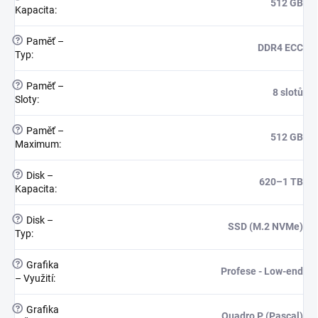
512 GB
Kapacita
:
?
Paměť –
DDR4 ECC
Typ
:
?
Paměť –
8 slotů
Sloty
:
?
Paměť –
512 GB
Maximum
:
?
Disk –
620–1 TB
Kapacita
:
?
Disk –
SSD (M.2 NVMe)
Typ
:
?
Grafika
Profese - Low-end
– Využití
:
?
Grafika
Quadro P (Pascal)