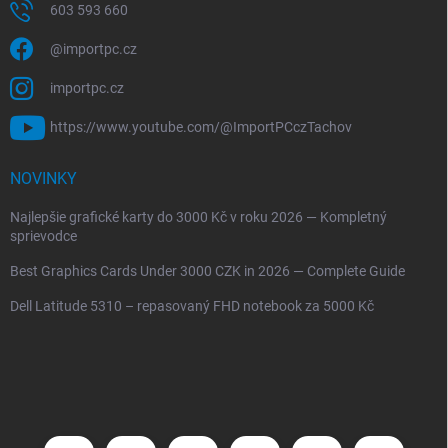
603 593 660
@importpc.cz
importpc.cz
https://www.youtube.com/@ImportPCczTachov
NOVINKY
Najlepšie grafické karty do 3000 Kč v roku 2026 — Kompletný
sprievodce
Best Graphics Cards Under 3000 CZK in 2026 — Complete Guide
Dell Latitude 5310 – repasovaný FHD notebook za 5000 Kč