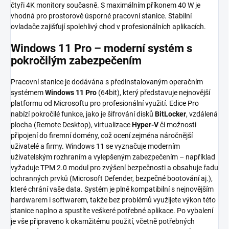
čtyři 4K monitory současně. S maximálním příkonem 40 W je
vhodná pro prostorově úsporné pracovní stanice. Stabilní
ovladače zajišťují spolehlivý chod v profesionálních aplikacích.
Windows 11 Pro – moderní systém s
pokročilým zabezpečením
Pracovní stanice je dodávána s předinstalovaným operačním
systémem
Windows 11 Pro
(64bit), který představuje nejnovější
platformu od Microsoftu pro profesionální využití. Edice Pro
nabízí pokročilé funkce, jako je šifrování disků
BitLocker
, vzdálená
plocha (Remote Desktop), virtualizace
Hyper-V
či možnosti
připojení do firemní domény, což ocení zejména náročnější
uživatelé a firmy. Windows 11 se vyznačuje moderním
uživatelským rozhraním a vylepšeným zabezpečením – například
vyžaduje TPM 2.0 modul pro zvýšení bezpečnosti a obsahuje řadu
ochranných prvků (Microsoft Defender, bezpečné bootování aj.),
které chrání vaše data. Systém je plně kompatibilní s nejnovějším
hardwarem i softwarem, takže bez problémů využijete výkon této
stanice naplno a spustíte veškeré potřebné aplikace. Po vybalení
je vše připraveno k okamžitému použití, včetně potřebných