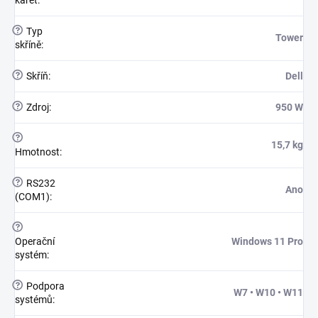
karet
:
?
Typ
Tower
skříně
:
?
Skříň
:
Dell
?
Zdroj
:
950 W
?
15,7 kg
Hmotnost
:
?
RS232
Ano
(COM1)
:
?
Operační
Windows 11 Pro
systém
:
?
Podpora
W7 • W10 • W11
systémů
: