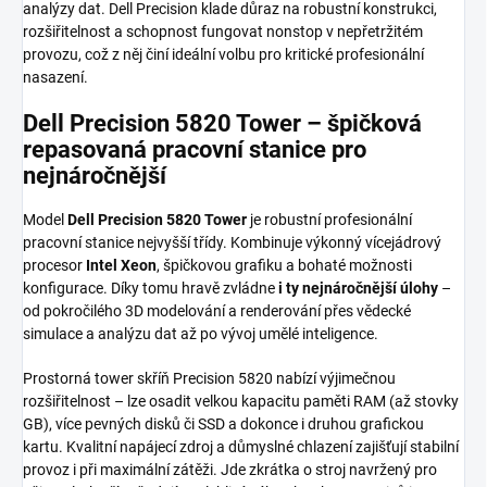
analýzy dat. Dell Precision klade důraz na robustní konstrukci,
rozšiřitelnost a schopnost fungovat nonstop v nepřetržitém
provozu, což z něj činí ideální volbu pro kritické profesionální
nasazení.
Dell Precision 5820 Tower – špičková
repasovaná pracovní stanice pro
nejnáročnější
Model
Dell Precision 5820 Tower
je robustní profesionální
pracovní stanice nejvyšší třídy. Kombinuje výkonný vícejádrový
procesor
Intel Xeon
, špičkovou grafiku a bohaté možnosti
konfigurace. Díky tomu hravě zvládne
i ty nejnáročnější úlohy
–
od pokročilého 3D modelování a renderování přes vědecké
simulace a analýzu dat až po vývoj umělé inteligence.
Prostorná tower skříň Precision 5820 nabízí výjimečnou
rozšiřitelnost – lze osadit velkou kapacitu paměti RAM (až stovky
GB), více pevných disků či SSD a dokonce i druhou grafickou
kartu. Kvalitní napájecí zdroj a důmyslné chlazení zajišťují stabilní
provoz i při maximální zátěži. Jde zkrátka o stroj navržený pro