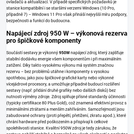
ovladačů a aktualizací. V případě specifických požadavků je
stanice kompatibilní i se staršími verzemi Windows (10 Pro,
případně 7) – Windows 11 Pro však přináší nejvyšší míru podpory,
bezpečnosti a funkcí do budoucna.
Napájecí zdroj 950 W – výkonová rezerva
pro špičkové komponenty
Součástí sestavy je výkonný
950W
napájecí zdroj, který zajišťuje
stabilní dodávku energie všem komponentům i při maximálním
zatížení. Díky takto vysokému výkonu má systém značnou
rezervu – bez problémů utáhne i komponenty s vysokou
spotřebou, jako jsou špičkové grafické karty nebo výkonné
vícejádrové procesory, a umožňuje případné budoucí rozšíření
sestavy (např. přidání druhé grafiky nebo dalších disků) bez
nutnosti výměny zdroje. Zdroj splňuje přísné standardy účinnosti
(typicky certifikace 80 Plus Gold), což znamená efektivní provoz s
minimálními ztrátami a menším zahříváním. Samozřejmostí jsou
zabudované ochrany (proti přepětí, přetížení, zkratu apod.), které
chrání hardware před poškozením a přispívají k celkové
spolehlivosti stanice. Kvalitní 950W zdroj je tedy zárukou, že