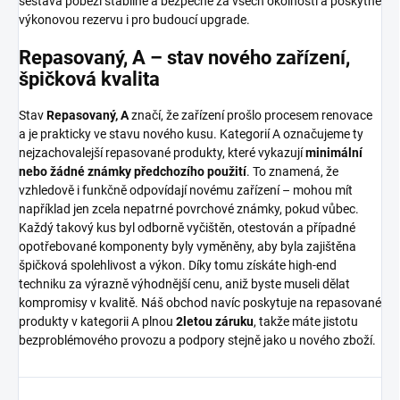
sestava poběží stabilně a bezpečně za všech okolností a poskytne
výkonovou rezervu i pro budoucí upgrade.
Repasovaný, A – stav nového zařízení,
špičková kvalita
Stav
Repasovaný, A
značí, že zařízení prošlo procesem renovace
a je prakticky ve stavu nového kusu. Kategorií A označujeme ty
nejzachovalejší repasované produkty, které vykazují
minimální
nebo žádné známky předchozího použití
. To znamená, že
vzhledově i funkčně odpovídají novému zařízení – mohou mít
například jen zcela nepatrné povrchové známky, pokud vůbec.
Každý takový kus byl odborně vyčištěn, otestován a případné
opotřebované komponenty byly vyměněny, aby byla zajištěna
špičková spolehlivost a výkon. Díky tomu získáte high-end
techniku za výrazně výhodnější cenu, aniž byste museli dělat
kompromisy v kvalitě. Náš obchod navíc poskytuje na repasované
produkty v kategorii A plnou
2letou záruku
, takže máte jistotu
bezproblémového provozu a podpory stejně jako u nového zboží.