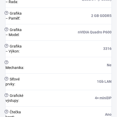
– Řada
:
?
Grafika
2 GB GDDR5
– Paměť
:
?
Grafika
nVIDIA Quadro P600
– Model
:
?
Grafika
3316
– Výkon
:
?
Ne
Mechanika
:
?
Síťové
1Gb LAN
prvky
:
?
Grafické
4× miniDP
výstupy
:
?
Čtečka
Ano