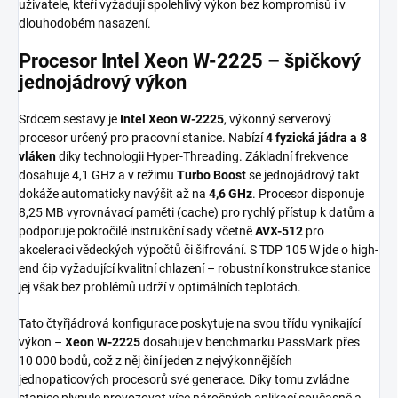
uživatele, kteří vyžadují spolehlivý výkon bez kompromisů i v
dlouhodobém nasazení.
Procesor Intel Xeon W-2225 – špičkový
jednojádrový výkon
Srdcem sestavy je
Intel Xeon W-2225
, výkonný serverový
procesor určený pro pracovní stanice. Nabízí
4 fyzická jádra a 8
vláken
díky technologii Hyper-Threading. Základní frekvence
dosahuje 4,1 GHz a v režimu
Turbo Boost
se jednojádrový takt
dokáže automaticky navýšit až na
4,6 GHz
. Procesor disponuje
8,25 MB vyrovnávací paměti (cache) pro rychlý přístup k datům a
podporuje pokročilé instrukční sady včetně
AVX-512
pro
akceleraci vědeckých výpočtů či šifrování. S TDP 105 W jde o high-
end čip vyžadující kvalitní chlazení – robustní konstrukce stanice
jej však bez problémů udrží v optimálních teplotách.
Tato čtyřjádrová konfigurace poskytuje na svou třídu vynikající
výkon –
Xeon W-2225
dosahuje v benchmarku PassMark přes
10 000 bodů, což z něj činí jeden z nejvýkonnějších
jednopaticových procesorů své generace. Díky tomu zvládne
stanice plynule provozovat více náročných aplikací současně a