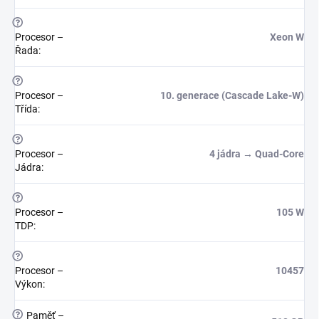
?
Procesor –
Xeon W
Řada
:
?
Procesor –
10. generace (Cascade Lake-W)
Třída
:
?
Procesor –
4 jádra → Quad-Core
Jádra
:
?
Procesor –
105 W
TDP
:
?
Procesor –
10457
Výkon
:
?
Paměť –