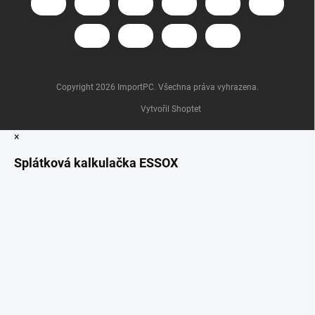
Copyright 2026
ImportPC
. Všechna práva vyhrazena.
Vytvořil Shoptet
×
Splátková kalkulačka ESSOX