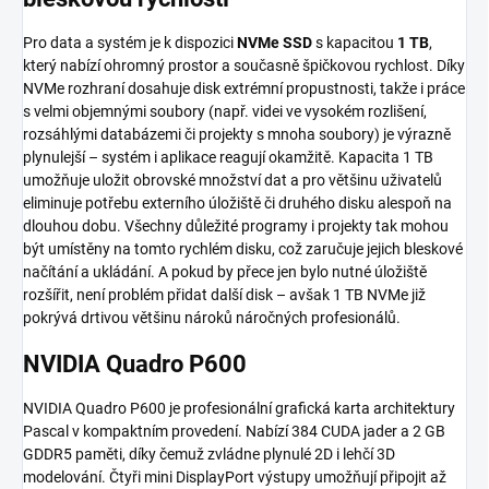
Pro data a systém je k dispozici
NVMe SSD
s kapacitou
1 TB
,
který nabízí ohromný prostor a současně špičkovou rychlost. Díky
NVMe rozhraní dosahuje disk extrémní propustnosti, takže i práce
s velmi objemnými soubory (např. videi ve vysokém rozlišení,
rozsáhlými databázemi či projekty s mnoha soubory) je výrazně
plynulejší – systém i aplikace reagují okamžitě. Kapacita 1 TB
umožňuje uložit obrovské množství dat a pro většinu uživatelů
eliminuje potřebu externího úložiště či druhého disku alespoň na
dlouhou dobu. Všechny důležité programy i projekty tak mohou
být umístěny na tomto rychlém disku, což zaručuje jejich bleskové
načítání a ukládání. A pokud by přece jen bylo nutné úložiště
rozšířit, není problém přidat další disk – avšak 1 TB NVMe již
pokrývá drtivou většinu nároků náročných profesionálů.
NVIDIA Quadro P600
NVIDIA Quadro P600 je profesionální grafická karta architektury
Pascal v kompaktním provedení. Nabízí 384 CUDA jader a 2 GB
GDDR5 paměti, díky čemuž zvládne plynulé 2D i lehčí 3D
modelování. Čtyři mini DisplayPort výstupy umožňují připojit až