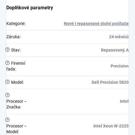
Doplňkové parametry
Kategorie
:
Nové i repasované stolní počítače
Záruka
:
24 měsíců
?
Stav
:
Repasovaný, A
?
Firemní
Precision
řada
:
?
Model
:
Dell Precision 5820
?
Procesor –
Intel
Značka
:
?
Procesor –
Intel Xeon W-2225
Model
: