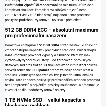
zkrátit dobu výpočtů či renderování
na minimum. Ať už jde o
komplexní simulace, kompilaci rozsáhlých projek­tů nebo
virtualizaci více virtuálních strojů najednou, tento procesor
poskytne potřebnou výkonovou rezervu s přehledem.
512 GB DDR4 ECC – absolutní maximum
pro profesionální nasazení
Paměťová konfigurace
512 GB DDR4 ECC
představuje absolutní
vrchol dostupné kapacity v pracovních stanicích. Půl terabajtu
RAM umožňuje provádět výpočty a simulace, které by jinak
vyžadovaly výpočetní clustery – od zpracování obrovských
datových sad přes složité 3D simulace až po virtualizaci desítek
serverů současně.
ECC paměť
přitom zajišťuje spolehlivost a
stabilitu i v kritických nasazeních, kde je nepřípustná jakákoli
chyba. Tato kapacita poskytuje profesionálům svobodu pracovat
bez kompromisů s největšími projekty současnosti a představuje
investici do dlouhodobé výkonové rezervy.
1 TB NVMe SSD – velká kapacita s
bleskovou rychlostí