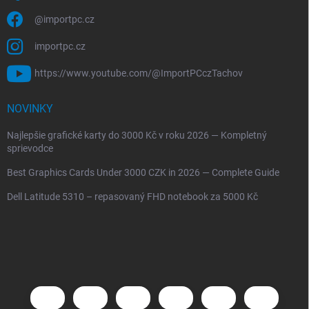
@importpc.cz
importpc.cz
https://www.youtube.com/@ImportPCczTachov
NOVINKY
Najlepšie grafické karty do 3000 Kč v roku 2026 — Kompletný
sprievodce
Best Graphics Cards Under 3000 CZK in 2026 — Complete Guide
Dell Latitude 5310 – repasovaný FHD notebook za 5000 Kč