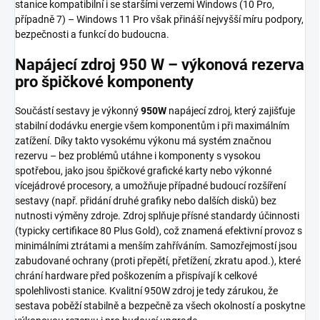
stanice kompatibilní i se staršími verzemi Windows (10 Pro,
případně 7) – Windows 11 Pro však přináší nejvyšší míru podpory,
bezpečnosti a funkcí do budoucna.
Napájecí zdroj 950 W – výkonová rezerva
pro špičkové komponenty
Součástí sestavy je výkonný
950W
napájecí zdroj, který zajišťuje
stabilní dodávku energie všem komponentům i při maximálním
zatížení. Díky takto vysokému výkonu má systém značnou
rezervu – bez problémů utáhne i komponenty s vysokou
spotřebou, jako jsou špičkové grafické karty nebo výkonné
vícejádrové procesory, a umožňuje případné budoucí rozšíření
sestavy (např. přidání druhé grafiky nebo dalších disků) bez
nutnosti výměny zdroje. Zdroj splňuje přísné standardy účinnosti
(typicky certifikace 80 Plus Gold), což znamená efektivní provoz s
minimálními ztrátami a menším zahříváním. Samozřejmostí jsou
zabudované ochrany (proti přepětí, přetížení, zkratu apod.), které
chrání hardware před poškozením a přispívají k celkové
spolehlivosti stanice. Kvalitní 950W zdroj je tedy zárukou, že
sestava poběží stabilně a bezpečně za všech okolností a poskytne