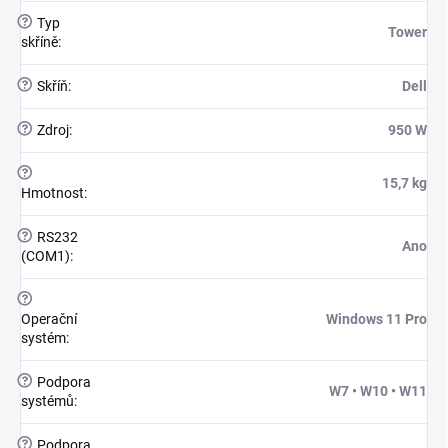
?
Typ
Tower
skříně
:
?
Skříň
:
Dell
?
Zdroj
:
950 W
?
15,7 kg
Hmotnost
:
?
RS232
Ano
(COM1)
:
?
Operační
Windows 11 Pro
systém
:
?
Podpora
W7 • W10 • W11
systémů
:
?
Podpora