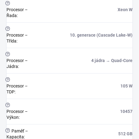
?
Procesor –
Xeon W
Řada
:
?
Procesor –
10. generace (Cascade Lake-W)
Třída
:
?
Procesor –
4 jádra → Quad-Core
Jádra
:
?
Procesor –
105 W
TDP
:
?
Procesor –
10457
Výkon
:
?
Paměť –
512 GB
Kapacita
: