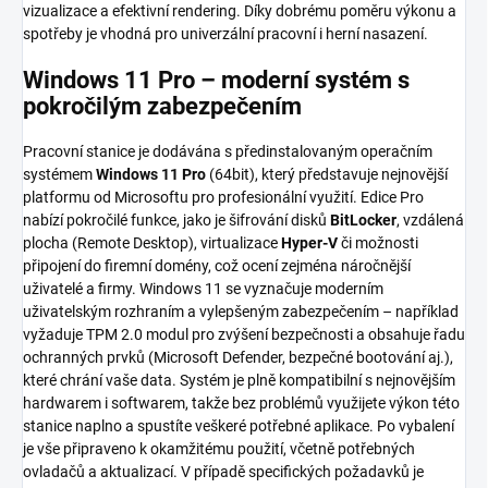
vizualizace a efektivní rendering. Díky dobrému poměru výkonu a
spotřeby je vhodná pro univerzální pracovní i herní nasazení.
Windows 11 Pro – moderní systém s
pokročilým zabezpečením
Pracovní stanice je dodávána s předinstalovaným operačním
systémem
Windows 11 Pro
(64bit), který představuje nejnovější
platformu od Microsoftu pro profesionální využití. Edice Pro
nabízí pokročilé funkce, jako je šifrování disků
BitLocker
, vzdálená
plocha (Remote Desktop), virtualizace
Hyper-V
či možnosti
připojení do firemní domény, což ocení zejména náročnější
uživatelé a firmy. Windows 11 se vyznačuje moderním
uživatelským rozhraním a vylepšeným zabezpečením – například
vyžaduje TPM 2.0 modul pro zvýšení bezpečnosti a obsahuje řadu
ochranných prvků (Microsoft Defender, bezpečné bootování aj.),
které chrání vaše data. Systém je plně kompatibilní s nejnovějším
hardwarem i softwarem, takže bez problémů využijete výkon této
stanice naplno a spustíte veškeré potřebné aplikace. Po vybalení
je vše připraveno k okamžitému použití, včetně potřebných
ovladačů a aktualizací. V případě specifických požadavků je