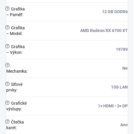
?
Grafika
12 GB GDDR6
– Paměť
:
?
Grafika
AMD Radeon RX 6700 XT
– Model
:
?
Grafika
19789
– Výkon
:
?
Ne
Mechanika
:
?
Síťové
1Gb LAN
prvky
:
?
Grafické
1× HDMI • 3× DP
výstupy
:
?
Čtečka
Ano
karet
: