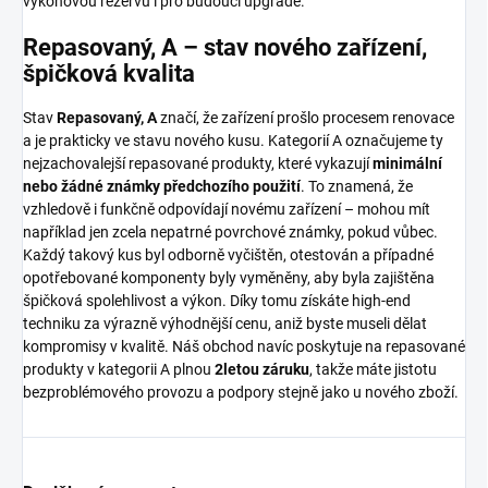
výkonovou rezervu i pro budoucí upgrade.
Repasovaný, A – stav nového zařízení,
špičková kvalita
Stav
Repasovaný, A
značí, že zařízení prošlo procesem renovace
a je prakticky ve stavu nového kusu. Kategorií A označujeme ty
nejzachovalejší repasované produkty, které vykazují
minimální
nebo žádné známky předchozího použití
. To znamená, že
vzhledově i funkčně odpovídají novému zařízení – mohou mít
například jen zcela nepatrné povrchové známky, pokud vůbec.
Každý takový kus byl odborně vyčištěn, otestován a případné
opotřebované komponenty byly vyměněny, aby byla zajištěna
špičková spolehlivost a výkon. Díky tomu získáte high-end
techniku za výrazně výhodnější cenu, aniž byste museli dělat
kompromisy v kvalitě. Náš obchod navíc poskytuje na repasované
produkty v kategorii A plnou
2letou záruku
, takže máte jistotu
bezproblémového provozu a podpory stejně jako u nového zboží.