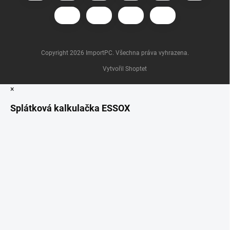
Copyright 2026
ImportPC
. Všechna práva vyhrazena.
Vytvořil Shoptet
×
Splátková kalkulačka ESSOX