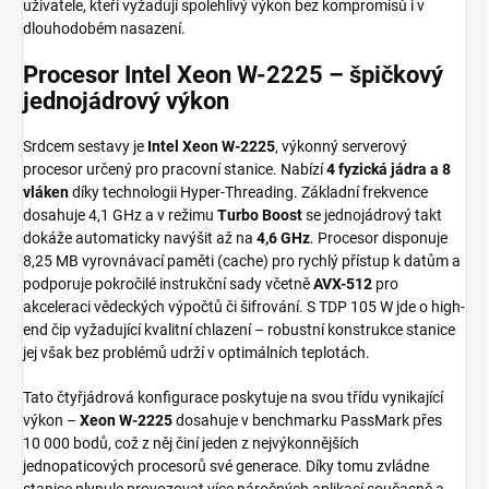
uživatele, kteří vyžadují spolehlivý výkon bez kompromisů i v
dlouhodobém nasazení.
Procesor Intel Xeon W-2225 – špičkový
jednojádrový výkon
Srdcem sestavy je
Intel Xeon W-2225
, výkonný serverový
procesor určený pro pracovní stanice. Nabízí
4 fyzická jádra a 8
vláken
díky technologii Hyper-Threading. Základní frekvence
dosahuje 4,1 GHz a v režimu
Turbo Boost
se jednojádrový takt
dokáže automaticky navýšit až na
4,6 GHz
. Procesor disponuje
8,25 MB vyrovnávací paměti (cache) pro rychlý přístup k datům a
podporuje pokročilé instrukční sady včetně
AVX-512
pro
akceleraci vědeckých výpočtů či šifrování. S TDP 105 W jde o high-
end čip vyžadující kvalitní chlazení – robustní konstrukce stanice
jej však bez problémů udrží v optimálních teplotách.
Tato čtyřjádrová konfigurace poskytuje na svou třídu vynikající
výkon –
Xeon W-2225
dosahuje v benchmarku PassMark přes
10 000 bodů, což z něj činí jeden z nejvýkonnějších
jednopaticových procesorů své generace. Díky tomu zvládne
stanice plynule provozovat více náročných aplikací současně a