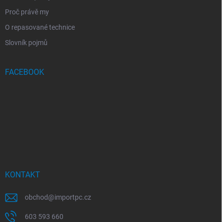
Proč právě my
O repasované technice
Slovník pojmů
FACEBOOK
KONTAKT
obchod
@
importpc.cz
603 593 660