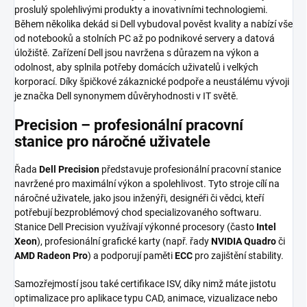
proslulý spolehlivými produkty a inovativními technologiemi.
Během několika dekád si Dell vybudoval pověst kvality a nabízí vše
od notebooků a stolních PC až po podnikové servery a datová
úložiště. Zařízení Dell jsou navržena s důrazem na výkon a
odolnost, aby splnila potřeby domácích uživatelů i velkých
korporací. Díky špičkové zákaznické podpoře a neustálému vývoji
je značka Dell synonymem důvěryhodnosti v IT světě.
Precision – profesionální pracovní
stanice pro náročné uživatele
Řada
Dell Precision
představuje profesionální pracovní stanice
navržené pro maximální výkon a spolehlivost. Tyto stroje cílí na
náročné uživatele, jako jsou inženýři, designéři či vědci, kteří
potřebují bezproblémový chod specializovaného softwaru.
Stanice Dell Precision využívají výkonné procesory (často
Intel
Xeon
), profesionální grafické karty (např. řady
NVIDIA Quadro
či
AMD Radeon Pro
) a podporují paměti
ECC
pro zajištění stability.
Samozřejmostí jsou také certifikace ISV, díky nimž máte jistotu
optimalizace pro aplikace typu CAD, animace, vizualizace nebo