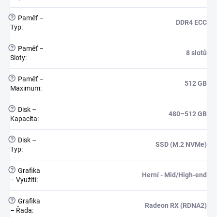
?
Paměť –
DDR4 ECC
Typ
:
?
Paměť –
8 slotů
Sloty
:
?
Paměť –
512 GB
Maximum
:
?
Disk –
480–512 GB
Kapacita
:
?
Disk –
SSD (M.2 NVMe)
Typ
:
?
Grafika
Herní - Mid/High-end
– Využití
:
?
Grafika
Radeon RX (RDNA2)
– Řada
: