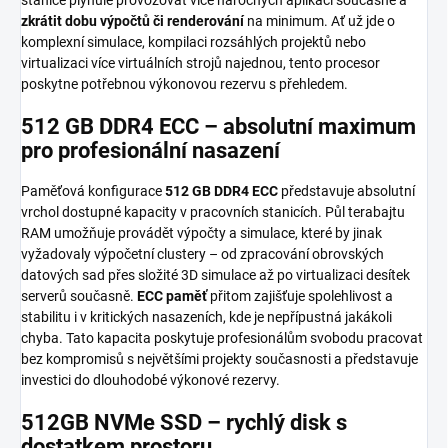
zkrátit dobu výpočtů či renderování
na minimum. Ať už jde o
komplexní simulace, kompilaci rozsáhlých projek­tů nebo
virtualizaci více virtuálních strojů najednou, tento procesor
poskytne potřebnou výkonovou rezervu s přehledem.
512 GB DDR4 ECC – absolutní maximum
pro profesionální nasazení
Paměťová konfigurace
512 GB DDR4 ECC
představuje absolutní
vrchol dostupné kapacity v pracovních stanicích. Půl terabajtu
RAM umožňuje provádět výpočty a simulace, které by jinak
vyžadovaly výpočetní clustery – od zpracování obrovských
datových sad přes složité 3D simulace až po virtualizaci desítek
serverů současně.
ECC paměť
přitom zajišťuje spolehlivost a
stabilitu i v kritických nasazeních, kde je nepřípustná jakákoli
chyba. Tato kapacita poskytuje profesionálům svobodu pracovat
bez kompromisů s největšími projekty současnosti a představuje
investici do dlouhodobé výkonové rezervy.
512GB NVMe SSD – rychlý disk s
dostatkem prostoru