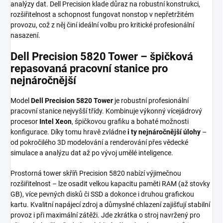
analýzy dat. Dell Precision klade důraz na robustní konstrukci,
rozšiřitelnost a schopnost fungovat nonstop v nepřetržitém
provozu, což z něj činí ideální volbu pro kritické profesionální
nasazení.
Dell Precision 5820 Tower – špičková
repasovaná pracovní stanice pro
nejnáročnější
Model
Dell Precision 5820 Tower
je robustní profesionální
pracovní stanice nejvyšší třídy. Kombinuje výkonný vícejádrový
procesor
Intel Xeon
, špičkovou grafiku a bohaté možnosti
konfigurace. Díky tomu hravě zvládne
i ty nejnáročnější úlohy
–
od pokročilého 3D modelování a renderování přes vědecké
simulace a analýzu dat až po vývoj umělé inteligence.
Prostorná tower skříň Precision 5820 nabízí výjimečnou
rozšiřitelnost – lze osadit velkou kapacitu paměti RAM (až stovky
GB), více pevných disků či SSD a dokonce i druhou grafickou
kartu. Kvalitní napájecí zdroj a důmyslné chlazení zajišťují stabilní
provoz i při maximální zátěži. Jde zkrátka o stroj navržený pro