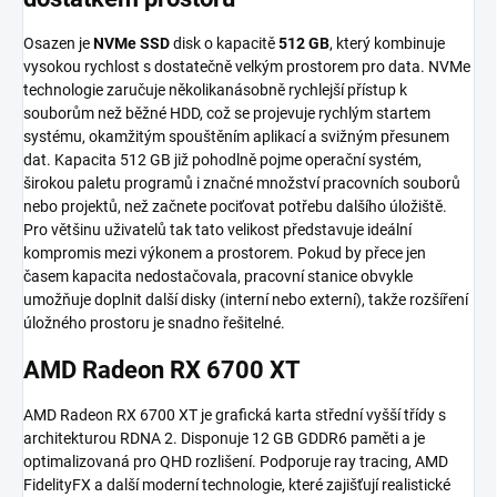
Osazen je
NVMe SSD
disk o kapacitě
512 GB
, který kombinuje
vysokou rychlost s dostatečně velkým prostorem pro data. NVMe
technologie zaručuje několikanásobně rychlejší přístup k
souborům než běžné HDD, což se projevuje rychlým startem
systému, okamžitým spouštěním aplikací a svižným přesunem
dat. Kapacita 512 GB již pohodlně pojme operační systém,
širokou paletu programů i značné množství pracovních souborů
nebo projektů, než začnete pociťovat potřebu dalšího úložiště.
Pro většinu uživatelů tak tato velikost představuje ideální
kompromis mezi výkonem a prostorem. Pokud by přece jen
časem kapacita nedostačovala, pracovní stanice obvykle
umožňuje doplnit další disky (interní nebo externí), takže rozšíření
úložného prostoru je snadno řešitelné.
AMD Radeon RX 6700 XT
AMD Radeon RX 6700 XT je grafická karta střední vyšší třídy s
architekturou RDNA 2. Disponuje 12 GB GDDR6 paměti a je
optimalizovaná pro QHD rozlišení. Podporuje ray tracing, AMD
FidelityFX a další moderní technologie, které zajišťují realistické