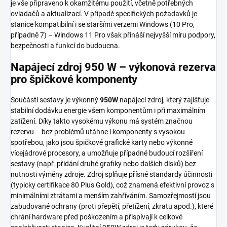
je vše připraveno k okamžitému použití, včetně potřebných
ovladačů a aktualizací. V případě specifických požadavků je
stanice kompatibilní i se staršími verzemi Windows (10 Pro,
případně 7) – Windows 11 Pro však přináší nejvyšší míru podpory,
bezpečnosti a funkcí do budoucna.
Napájecí zdroj 950 W – výkonová rezerva
pro špičkové komponenty
Součástí sestavy je výkonný
950W
napájecí zdroj, který zajišťuje
stabilní dodávku energie všem komponentům i při maximálním
zatížení. Díky takto vysokému výkonu má systém značnou
rezervu – bez problémů utáhne i komponenty s vysokou
spotřebou, jako jsou špičkové grafické karty nebo výkonné
vícejádrové procesory, a umožňuje případné budoucí rozšíření
sestavy (např. přidání druhé grafiky nebo dalších disků) bez
nutnosti výměny zdroje. Zdroj splňuje přísné standardy účinnosti
(typicky certifikace 80 Plus Gold), což znamená efektivní provoz s
minimálními ztrátami a menším zahříváním. Samozřejmostí jsou
zabudované ochrany (proti přepětí, přetížení, zkratu apod.), které
chrání hardware před poškozením a přispívají k celkové