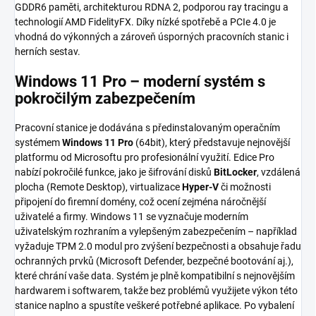
GDDR6 paměti, architekturou RDNA 2, podporou ray tracingu a
technologií AMD FidelityFX. Díky nízké spotřebě a PCIe 4.0 je
vhodná do výkonných a zároveň úsporných pracovních stanic i
herních sestav.
Windows 11 Pro – moderní systém s
pokročilým zabezpečením
Pracovní stanice je dodávána s předinstalovaným operačním
systémem
Windows 11 Pro
(64bit), který představuje nejnovější
platformu od Microsoftu pro profesionální využití. Edice Pro
nabízí pokročilé funkce, jako je šifrování disků
BitLocker
, vzdálená
plocha (Remote Desktop), virtualizace
Hyper-V
či možnosti
připojení do firemní domény, což ocení zejména náročnější
uživatelé a firmy. Windows 11 se vyznačuje moderním
uživatelským rozhraním a vylepšeným zabezpečením – například
vyžaduje TPM 2.0 modul pro zvýšení bezpečnosti a obsahuje řadu
ochranných prvků (Microsoft Defender, bezpečné bootování aj.),
které chrání vaše data. Systém je plně kompatibilní s nejnovějším
hardwarem i softwarem, takže bez problémů využijete výkon této
stanice naplno a spustíte veškeré potřebné aplikace. Po vybalení