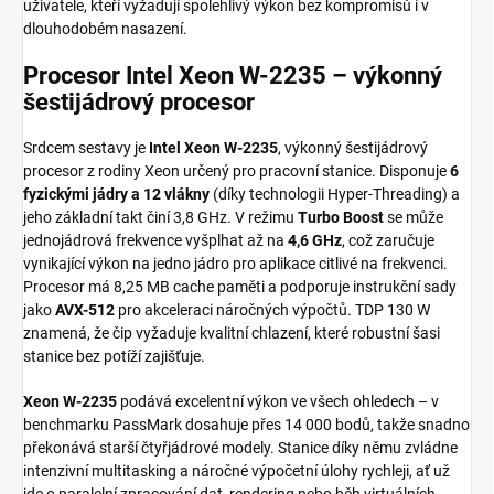
uživatele, kteří vyžadují spolehlivý výkon bez kompromisů i v
dlouhodobém nasazení.
Procesor Intel Xeon W-2235 – výkonný
šestijádrový procesor
Srdcem sestavy je
Intel Xeon W-2235
, výkonný šestijádrový
procesor z rodiny Xeon určený pro pracovní stanice. Disponuje
6
fyzickými jádry a 12 vlákny
(díky technologii Hyper-Threading) a
jeho základní takt činí 3,8 GHz. V režimu
Turbo Boost
se může
jednojádrová frekvence vyšplhat až na
4,6 GHz
, což zaručuje
vynikající výkon na jedno jádro pro aplikace citlivé na frekvenci.
Procesor má 8,25 MB cache paměti a podporuje instrukční sady
jako
AVX-512
pro akceleraci náročných výpočtů. TDP 130 W
znamená, že čip vyžaduje kvalitní chlazení, které robustní šasi
stanice bez potíží zajišťuje.
Xeon W-2235
podává excelentní výkon ve všech ohledech – v
benchmarku PassMark dosahuje přes 14 000 bodů, takže snadno
překonává starší čtyřjádrové modely. Stanice díky němu zvládne
intenzivní multitasking a náročné výpočetní úlohy rychleji, ať už
jde o paralelní zpracování dat, rendering nebo běh virtuálních