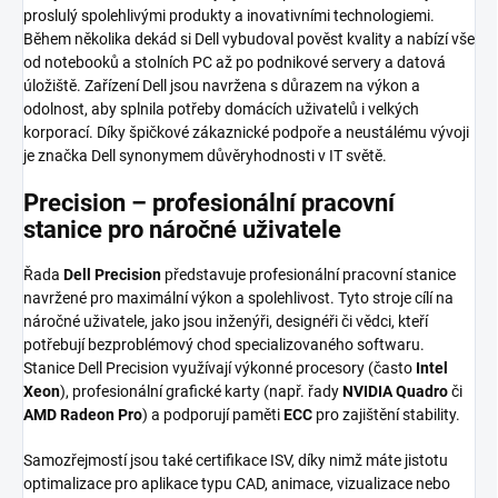
proslulý spolehlivými produkty a inovativními technologiemi.
Během několika dekád si Dell vybudoval pověst kvality a nabízí vše
od notebooků a stolních PC až po podnikové servery a datová
úložiště. Zařízení Dell jsou navržena s důrazem na výkon a
odolnost, aby splnila potřeby domácích uživatelů i velkých
korporací. Díky špičkové zákaznické podpoře a neustálému vývoji
je značka Dell synonymem důvěryhodnosti v IT světě.
Precision – profesionální pracovní
stanice pro náročné uživatele
Řada
Dell Precision
představuje profesionální pracovní stanice
navržené pro maximální výkon a spolehlivost. Tyto stroje cílí na
náročné uživatele, jako jsou inženýři, designéři či vědci, kteří
potřebují bezproblémový chod specializovaného softwaru.
Stanice Dell Precision využívají výkonné procesory (často
Intel
Xeon
), profesionální grafické karty (např. řady
NVIDIA Quadro
či
AMD Radeon Pro
) a podporují paměti
ECC
pro zajištění stability.
Samozřejmostí jsou také certifikace ISV, díky nimž máte jistotu
optimalizace pro aplikace typu CAD, animace, vizualizace nebo