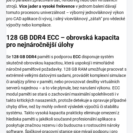
strojů.
Více jader a vysoké frekvence
v jednom balení dávají
tomuto procesoru univerzálnost – výborný jednovláknový výkon
pro CAD aplikace či vývoj, i silný vícevláknový „zátah“ pro vědecké
výpočty nebo kompilace.
128 GB DDR4 ECC – obrovská kapacita
pro nejnáročnější úlohy
Se
128 GB DDR4
paměti s podporou
ECC
disponuje systém
skutečně obrovskou kapacitou, která uspokojí i mimořádně
náročné paměťové požadavky. 128 GB RAM umožňuje pracovat s
extrémně velkými datovými sadami, provádět komplexní simulace
či analýzy přímo v paměti, nebo provozovat desítky virtuálních
serverů najednou – a to vše plynule, bez narušení výkonu. ECC
modul paměti se stará o zachování maximální spolehlivosti i v
takto kritických nasazeních, protože detekuje a opravuje případné
chyby dříve, než by mohly ovlivnit výsledek výpočtů či stabilitu
systému. Takto vysoká kapacita prakticky eliminuje omezení z
hlediska paměti u jakékoli současné profesionální aplikace a
poskytuje značnou rezervu i do budoucna s rostoucími nároky
software. Špičkové pracovní stanice sice mívají podporu i pro