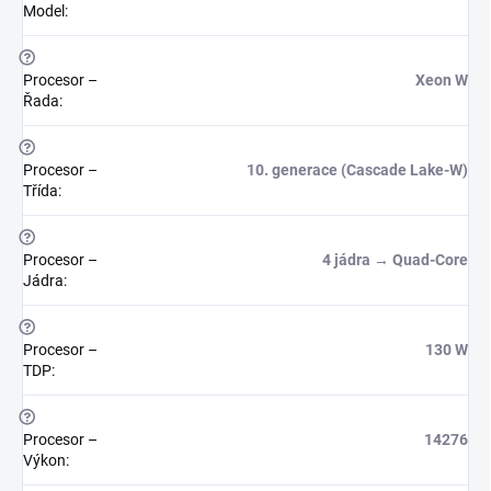
Model
:
?
Procesor –
Xeon W
Řada
:
?
Procesor –
10. generace (Cascade Lake-W)
Třída
:
?
Procesor –
4 jádra → Quad-Core
Jádra
:
?
Procesor –
130 W
TDP
:
?
Procesor –
14276
Výkon
: