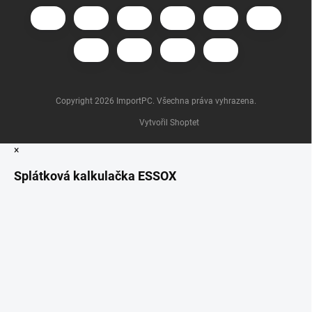
Copyright 2026
ImportPC
. Všechna práva vyhrazena.
Vytvořil Shoptet
×
Splátková kalkulačka ESSOX