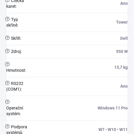
?
Čtečka
Ano
karet
:
?
Typ
Tower
skříně
:
?
Skříň
:
Dell
?
Zdroj
:
950 W
?
15,7 kg
Hmotnost
:
?
RS232
Ano
(COM1)
:
?
Operační
Windows 11 Pro
systém
:
?
Podpora
W7 • W10 • W11
systémů
: