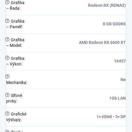
?
Grafika
Radeon RX (RDNA2)
– Řada
:
?
Grafika
8 GB GDDR6
– Paměť
:
?
Grafika
AMD Radeon RX 6600 XT
– Model
:
?
Grafika
16457
– Výkon
:
?
Ne
Mechanika
:
?
Síťové
1Gb LAN
prvky
:
?
Grafické
1× HDMI • 3× DP
výstupy
: