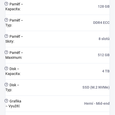
?
Paměť –
128 GB
Kapacita
:
?
Paměť –
DDR4 ECC
Typ
:
?
Paměť –
8 slotů
Sloty
:
?
Paměť –
512 GB
Maximum
:
?
Disk –
4 TB
Kapacita
:
?
Disk –
SSD (M.2 NVMe)
Typ
:
?
Grafika
Herní - Mid-end
– Využití
: