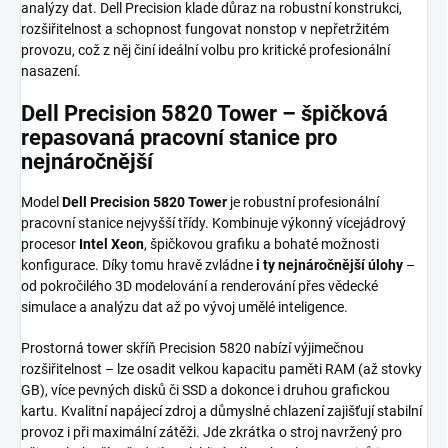
analýzy dat. Dell Precision klade důraz na robustní konstrukci,
rozšiřitelnost a schopnost fungovat nonstop v nepřetržitém
provozu, což z něj činí ideální volbu pro kritické profesionální
nasazení.
Dell Precision 5820 Tower – špičková
repasovaná pracovní stanice pro
nejnáročnější
Model
Dell Precision 5820 Tower
je robustní profesionální
pracovní stanice nejvyšší třídy. Kombinuje výkonný vícejádrový
procesor
Intel Xeon
, špičkovou grafiku a bohaté možnosti
konfigurace. Díky tomu hravě zvládne
i ty nejnáročnější úlohy
–
od pokročilého 3D modelování a renderování přes vědecké
simulace a analýzu dat až po vývoj umělé inteligence.
Prostorná tower skříň Precision 5820 nabízí výjimečnou
rozšiřitelnost – lze osadit velkou kapacitu paměti RAM (až stovky
GB), více pevných disků či SSD a dokonce i druhou grafickou
kartu. Kvalitní napájecí zdroj a důmyslné chlazení zajišťují stabilní
provoz i při maximální zátěži. Jde zkrátka o stroj navržený pro