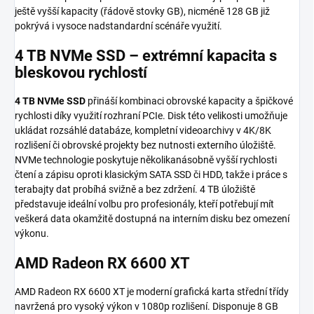
ještě vyšší kapacity (řádově stovky GB), nicméně 128 GB již
pokrývá i vysoce nadstandardní scénáře využití.
4 TB NVMe SSD – extrémní kapacita s
bleskovou rychlostí
4 TB NVMe SSD
přináší kombinaci obrovské kapacity a špičkové
rychlosti díky využití rozhraní PCIe. Disk této velikosti umožňuje
ukládat rozsáhlé databáze, kompletní videoarchivy v 4K/8K
rozlišení či obrovské projekty bez nutnosti externího úložiště.
NVMe technologie poskytuje několikanásobně vyšší rychlosti
čtení a zápisu oproti klasickým SATA SSD či HDD, takže i práce s
terabajty dat probíhá svižně a bez zdržení. 4 TB úložiště
představuje ideální volbu pro profesionály, kteří potřebují mít
veškerá data okamžitě dostupná na interním disku bez omezení
výkonu.
AMD Radeon RX 6600 XT
AMD Radeon RX 6600 XT je moderní grafická karta střední třídy
navržená pro vysoký výkon v 1080p rozlišení. Disponuje 8 GB