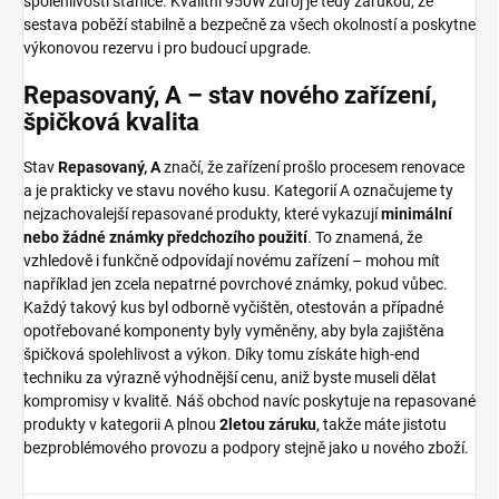
spolehlivosti stanice. Kvalitní 950W zdroj je tedy zárukou, že
sestava poběží stabilně a bezpečně za všech okolností a poskytne
výkonovou rezervu i pro budoucí upgrade.
Repasovaný, A – stav nového zařízení,
špičková kvalita
Stav
Repasovaný, A
značí, že zařízení prošlo procesem renovace
a je prakticky ve stavu nového kusu. Kategorií A označujeme ty
nejzachovalejší repasované produkty, které vykazují
minimální
nebo žádné známky předchozího použití
. To znamená, že
vzhledově i funkčně odpovídají novému zařízení – mohou mít
například jen zcela nepatrné povrchové známky, pokud vůbec.
Každý takový kus byl odborně vyčištěn, otestován a případné
opotřebované komponenty byly vyměněny, aby byla zajištěna
špičková spolehlivost a výkon. Díky tomu získáte high-end
techniku za výrazně výhodnější cenu, aniž byste museli dělat
kompromisy v kvalitě. Náš obchod navíc poskytuje na repasované
produkty v kategorii A plnou
2letou záruku
, takže máte jistotu
bezproblémového provozu a podpory stejně jako u nového zboží.