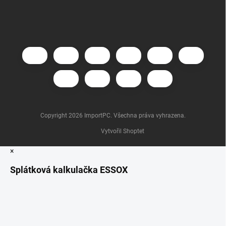
Copyright 2026
ImportPC
. Všechna práva vyhrazena.
Vytvořil Shoptet
×
Splátková kalkulačka ESSOX