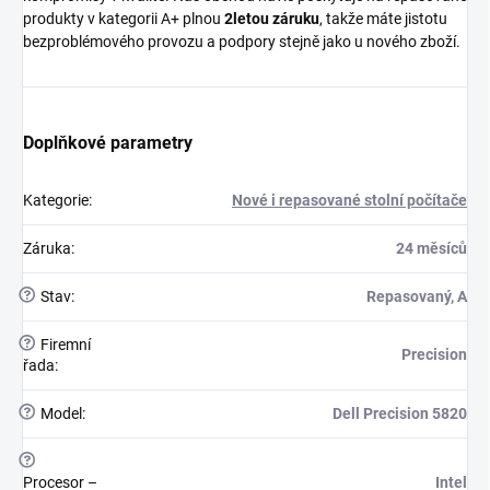
produkty v kategorii A+ plnou
2letou záruku
, takže máte jistotu
bezproblémového provozu a podpory stejně jako u nového zboží.
Doplňkové parametry
Kategorie
:
Nové i repasované stolní počítače
Záruka
:
24 měsíců
?
Stav
:
Repasovaný, A
?
Firemní
Precision
řada
:
?
Model
:
Dell Precision 5820
?
Procesor –
Intel