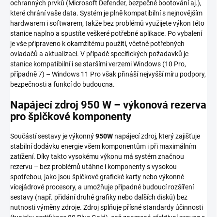
ochranných prvků (Microsoft Defender, bezpečné bootování aj.),
které chrání vaše data. Systém je plně kompatibilní s nejnovějším
hardwarem i softwarem, takže bez problémů využijete výkon této
stanice naplno a spustíte veškeré potřebné aplikace. Po vybalení
je vše připraveno k okamžitému použití, včetně potřebných
ovladačů a aktualizací. V případě specifických požadavků je
stanice kompatibilní i se staršími verzemi Windows (10 Pro,
případně 7) – Windows 11 Pro však přináší nejvyšší míru podpory,
bezpečnosti a funkcí do budoucna.
Napájecí zdroj 950 W – výkonová rezerva
pro špičkové komponenty
Součástí sestavy je výkonný
950W
napájecí zdroj, který zajišťuje
stabilní dodávku energie všem komponentům i při maximálním
zatížení. Díky takto vysokému výkonu má systém značnou
rezervu – bez problémů utáhne i komponenty s vysokou
spotřebou, jako jsou špičkové grafické karty nebo výkonné
vícejádrové procesory, a umožňuje případné budoucí rozšíření
sestavy (např. přidání druhé grafiky nebo dalších disků) bez
nutnosti výměny zdroje. Zdroj splňuje přísné standardy účinnosti