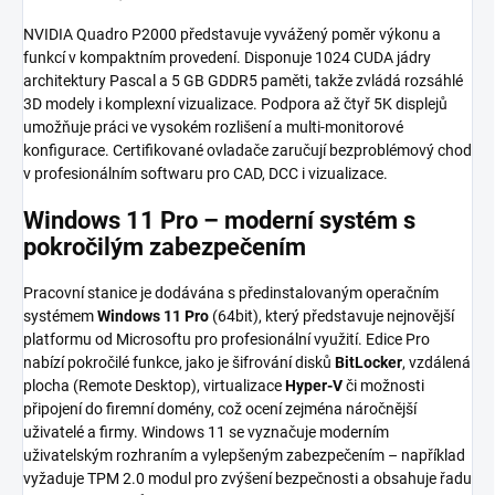
NVIDIA Quadro P2000 představuje vyvážený poměr výkonu a
funkcí v kompaktním provedení. Disponuje 1024 CUDA jádry
architektury Pascal a 5 GB GDDR5 paměti, takže zvládá rozsáhlé
3D modely i komplexní vizualizace. Podpora až čtyř 5K displejů
umožňuje práci ve vysokém rozlišení a multi-monitorové
konfigurace. Certifikované ovladače zaručují bezproblémový chod
v profesionálním softwaru pro CAD, DCC i vizualizace.
Windows 11 Pro – moderní systém s
pokročilým zabezpečením
Pracovní stanice je dodávána s předinstalovaným operačním
systémem
Windows 11 Pro
(64bit), který představuje nejnovější
platformu od Microsoftu pro profesionální využití. Edice Pro
nabízí pokročilé funkce, jako je šifrování disků
BitLocker
, vzdálená
plocha (Remote Desktop), virtualizace
Hyper-V
či možnosti
připojení do firemní domény, což ocení zejména náročnější
uživatelé a firmy. Windows 11 se vyznačuje moderním
uživatelským rozhraním a vylepšeným zabezpečením – například
vyžaduje TPM 2.0 modul pro zvýšení bezpečnosti a obsahuje řadu