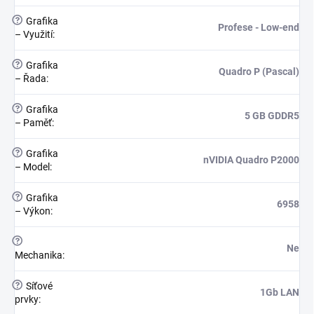
?
Grafika
Profese - Low-end
– Využití
:
?
Grafika
Quadro P (Pascal)
– Řada
:
?
Grafika
5 GB GDDR5
– Paměť
:
?
Grafika
nVIDIA Quadro P2000
– Model
:
?
Grafika
6958
– Výkon
:
?
Ne
Mechanika
:
?
Síťové
1Gb LAN
prvky
: