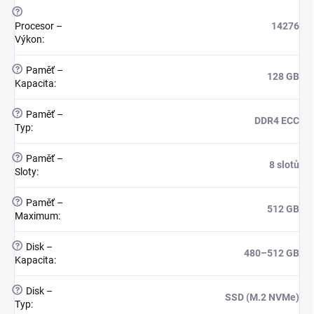
?
Procesor –
14276
Výkon
:
?
Paměť –
128 GB
Kapacita
:
?
Paměť –
DDR4 ECC
Typ
:
?
Paměť –
8 slotů
Sloty
:
?
Paměť –
512 GB
Maximum
:
?
Disk –
480–512 GB
Kapacita
:
?
Disk –
SSD (M.2 NVMe)
Typ
: