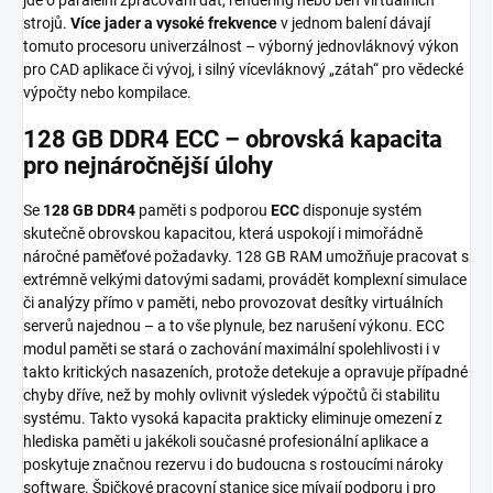
strojů.
Více jader a vysoké frekvence
v jednom balení dávají
tomuto procesoru univerzálnost – výborný jednovláknový výkon
pro CAD aplikace či vývoj, i silný vícevláknový „zátah“ pro vědecké
výpočty nebo kompilace.
128 GB DDR4 ECC – obrovská kapacita
pro nejnáročnější úlohy
Se
128 GB DDR4
paměti s podporou
ECC
disponuje systém
skutečně obrovskou kapacitou, která uspokojí i mimořádně
náročné paměťové požadavky. 128 GB RAM umožňuje pracovat s
extrémně velkými datovými sadami, provádět komplexní simulace
či analýzy přímo v paměti, nebo provozovat desítky virtuálních
serverů najednou – a to vše plynule, bez narušení výkonu. ECC
modul paměti se stará o zachování maximální spolehlivosti i v
takto kritických nasazeních, protože detekuje a opravuje případné
chyby dříve, než by mohly ovlivnit výsledek výpočtů či stabilitu
systému. Takto vysoká kapacita prakticky eliminuje omezení z
hlediska paměti u jakékoli současné profesionální aplikace a
poskytuje značnou rezervu i do budoucna s rostoucími nároky
software. Špičkové pracovní stanice sice mívají podporu i pro