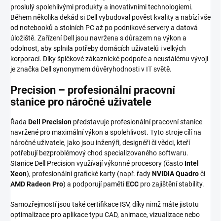
proslulý spolehlivými produkty a inovativními technologiemi.
Během několika dekád si Dell vybudoval pověst kvality a nabízí vše
od notebooků a stolních PC až po podnikové servery a datová
úložiště. Zařízení Dell jsou navržena s důrazem na výkon a
odolnost, aby splnila potřeby domácích uživatelů i velkých
korporací. Díky špičkové zákaznické podpoře a neustálému vývoji
je značka Dell synonymem důvěryhodnosti v IT světě.
Precision – profesionální pracovní
stanice pro náročné uživatele
Řada
Dell Precision
představuje profesionální pracovní stanice
navržené pro maximální výkon a spolehlivost. Tyto stroje cílí na
náročné uživatele, jako jsou inženýři, designéři či vědci, kteří
potřebují bezproblémový chod specializovaného softwaru.
Stanice Dell Precision využívají výkonné procesory (často
Intel
Xeon
), profesionální grafické karty (např. řady
NVIDIA Quadro
či
AMD Radeon Pro
) a podporují paměti
ECC
pro zajištění stability.
Samozřejmostí jsou také certifikace ISV, díky nimž máte jistotu
optimalizace pro aplikace typu CAD, animace, vizualizace nebo