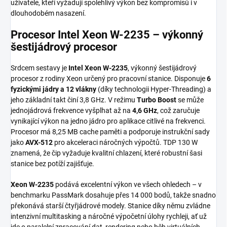
uživatele, kteří vyžadují spolehlivý výkon bez kompromisů i v
dlouhodobém nasazení.
Procesor Intel Xeon W-2235 – výkonný
šestijádrový procesor
Srdcem sestavy je
Intel Xeon W-2235
, výkonný šestijádrový
procesor z rodiny Xeon určený pro pracovní stanice. Disponuje
6
fyzickými jádry a 12 vlákny
(díky technologii Hyper-Threading) a
jeho základní takt činí 3,8 GHz. V režimu
Turbo Boost
se může
jednojádrová frekvence vyšplhat až na
4,6 GHz
, což zaručuje
vynikající výkon na jedno jádro pro aplikace citlivé na frekvenci.
Procesor má 8,25 MB cache paměti a podporuje instrukční sady
jako
AVX-512
pro akceleraci náročných výpočtů. TDP 130 W
znamená, že čip vyžaduje kvalitní chlazení, které robustní šasi
stanice bez potíží zajišťuje.
Xeon W-2235
podává excelentní výkon ve všech ohledech – v
benchmarku PassMark dosahuje přes 14 000 bodů, takže snadno
překonává starší čtyřjádrové modely. Stanice díky němu zvládne
intenzivní multitasking a náročné výpočetní úlohy rychleji, ať už
jde o paralelní zpracování dat, rendering nebo běh virtuálních