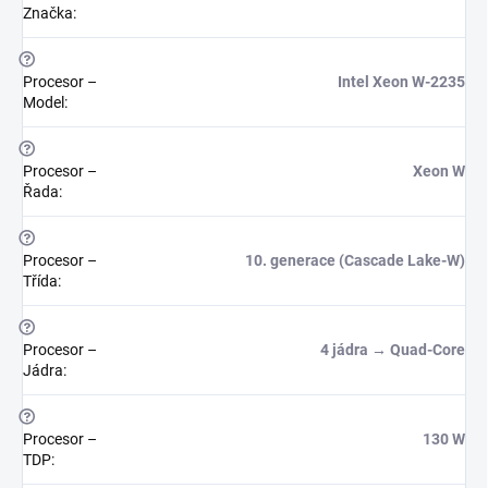
Značka
:
?
Procesor –
Intel Xeon W-2235
Model
:
?
Procesor –
Xeon W
Řada
:
?
Procesor –
10. generace (Cascade Lake-W)
Třída
:
?
Procesor –
4 jádra → Quad-Core
Jádra
:
?
Procesor –
130 W
TDP
: