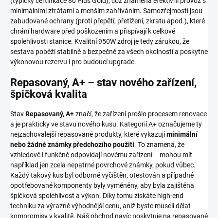
(typicky certifikace 80 Plus Gold), což znamená efektivní provoz s
minimálními ztrátami a menším zahříváním. Samozřejmostí jsou
zabudované ochrany (proti přepětí, přetížení, zkratu apod.), které
chrání hardware před poškozením a přispívají k celkové
spolehlivosti stanice. Kvalitní 950W zdroj je tedy zárukou, že
sestava poběží stabilně a bezpečně za všech okolností a poskytne
výkonovou rezervu i pro budoucí upgrade.
Repasovaný, A+ – stav nového zařízení,
špičková kvalita
Stav
Repasovaný, A+
značí, že zařízení prošlo procesem renovace
a je prakticky ve stavu nového kusu. Kategorií A+ označujeme ty
nejzachovalejší repasované produkty, které vykazují
minimální
nebo žádné známky předchozího použití
. To znamená, že
vzhledově i funkčně odpovídají novému zařízení – mohou mít
například jen zcela nepatrné povrchové známky, pokud vůbec.
Každý takový kus byl odborně vyčištěn, otestován a případné
opotřebované komponenty byly vyměněny, aby byla zajištěna
špičková spolehlivost a výkon. Díky tomu získáte high-end
techniku za výrazně výhodnější cenu, aniž byste museli dělat
kompromisy v kvalitě. Náš obchod navíc poskytuje na repasované