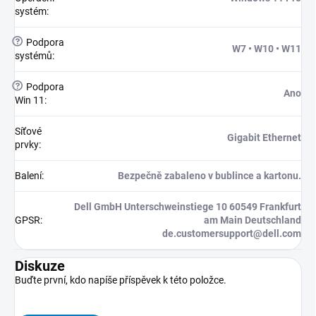
systém
:
?
Podpora
W7 • W10 • W11
systémů
:
?
Podpora
Ano
Win 11
:
Síťové
Gigabit Ethernet
prvky
:
Balení
:
Bezpečně zabaleno v bublince a kartonu.
Dell GmbH Unterschweinstiege 10 60549 Frankfurt
GPSR
:
am Main Deutschland
de.customersupport@dell.com
Diskuze
Buďte první, kdo napíše příspěvek k této položce.