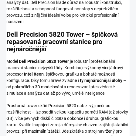
analýzy dat. Dell Precision klade důraz na robustní konstrukci,
rozšiřitelnost a schopnost fungovat nonstop v nepřetržitém
provozu, což z něj činí ideální volbu pro kritické profesionální
nasazení.
Dell Precision 5820 Tower – špičková
repasovaná pracovní stanice pro
nejnáročnější
Model
Dell Precision 5820 Tower
je robustní profesionální
pracovní stanice nejvyšší třídy. Kombinuje výkonný vícejádrový
procesor
Intel Xeon
, špičkovou grafiku a bohaté možnosti
konfigurace. Díky tomu hravě zvládne
i ty nejnáročnější úlohy
–
od pokročilého 3D modelování a renderování přes vědecké
simulace a analýzu dat až po vývoj umělé inteligence.
Prostorná tower skříň Precision 5820 nabízí výjimečnou
rozšiřitelnost – lze osadit velkou kapacitu paměti RAM (až stovky
GB), více pevných disků či SSD a dokonce i druhou grafickou
kartu. Kvalitní napájecí zdroj a důmyslné chlazení zajišťují stabilní
provoz i při maximální zátěži. Jde zkrátka o stroj navržený pro