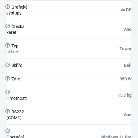
?
Grafické
4× DP
výstupy
:
?
Čtečka
Ano
karet
:
?
Typ
Tower
skříně
:
?
Skříň
:
Dell
?
Zdroj
:
950 W
?
15,7 kg
Hmotnost
:
?
RS232
Ano
(COM1)
:
?
Operační
Windows 11 Pro