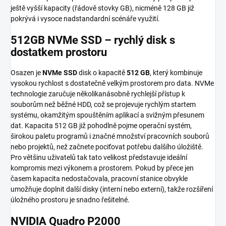
ještě vyšší kapacity (řádově stovky GB), nicméně 128 GB již
pokrývá i vysoce nadstandardní scénáře využití.
512GB NVMe SSD – rychlý disk s
dostatkem prostoru
Osazen je
NVMe SSD
disk o kapacitě
512 GB
, který kombinuje
vysokou rychlost s dostatečně velkým prostorem pro data. NVMe
technologie zaručuje několikanásobně rychlejší přístup k
souborům než běžné HDD, což se projevuje rychlým startem
systému, okamžitým spouštěním aplikací a svižným přesunem
dat. Kapacita 512 GB již pohodlně pojme operační systém,
širokou paletu programů i značné množství pracovních souborů
nebo projektů, než začnete pociťovat potřebu dalšího úložiště.
Pro většinu uživatelů tak tato velikost představuje ideální
kompromis mezi výkonem a prostorem. Pokud by přece jen
časem kapacita nedostačovala, pracovní stanice obvykle
umožňuje doplnit další disky (interní nebo externí), takže rozšíření
úložného prostoru je snadno řešitelné.
NVIDIA Quadro P2000